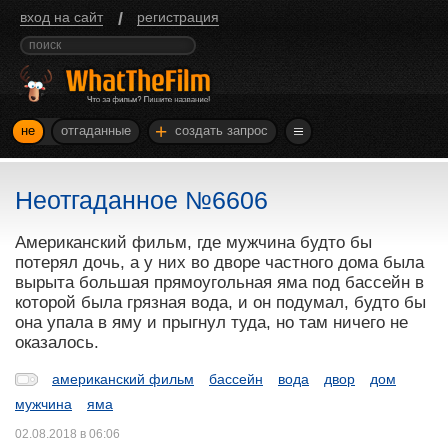
/
вход на сайт
регистрация
+
не
отгаданные
создать запрос
Неотгаданное №6606
Американский фильм, где мужчина будто бы
потерял дочь, а у них во дворе частного дома была
вырыта большая прямоугольная яма под бассейн в
которой была грязная вода, и он подумал, будто бы
она упала в яму и прыгнул туда, но там ничего не
оказалось.
американский фильм
бассейн
вода
двор
дом
мужчина
яма
02.08.2018 в 06:06