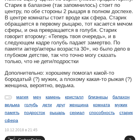
Старик в балахоне (так запомнилось) стоит по
центру, по обе стороны 2 рыцаря в полном доспехе.
В центре комнаты стоит вроде как сфера. Старик
обращается в первому рыцарю, тот касается мечом
сферы, и она превращается в голубя. Старик
говорит второму: «Теперь твоя очередь», и в
следующем кадре голубь падает замертво. По
памяти актер/актеры возраста 30+, но было дело в
глубоком детстве, так что точно могу сказать
только, что не дети/подростки
Дополнительно: хорошему помогал какой-то
бородатый (?) мужик, а плохому какая-то рыжая (?)
женщина, вероятно, ведьма.
магия
меч
камень
кристалл
близнецы
балахон
ведьма
голубь
дети
друг
женщина
комната
мужик
память
подросток
рыцарь
сериал
способность
старик
сфера
10.12.2018 в 21:45