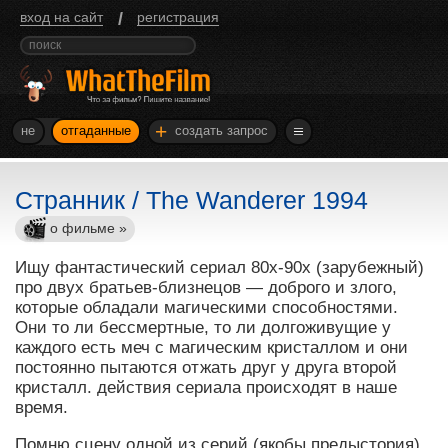
/
вход на сайт
регистрация
+
не
отгаданные
создать запрос
Странник / The Wanderer 1994
о фильме »
Ищу фантастический сериал 80х-90х (зарубежный)
про двух братьев-близнецов — доброго и злого,
которые обладали магическими способностями.
Они то ли бессмертные, то ли долгоживущие у
каждого есть меч с магическим кристаллом и они
постоянно пытаются отжать друг у друга второй
кристалл. действия сериала происходят в наше
время.
Помню сцену одной из серий (якобы предыстория).