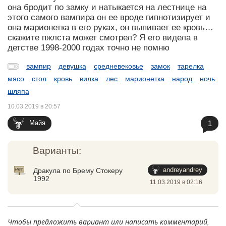
она бродит по замку и натыкается на лестнице на
этого самого вампира он ее вроде гипнотизирует и
она марионетка в его руках, он выпивает ее кровь…
скажите пжлста может смотрел? Я его видела в
детстве 1998-2000 годах точно не помню
вампир
девушка
средневековье
замок
тарелка
мясо
стол
кровь
вилка
лес
марионетка
народ
ночь
шляпа
10.03.2019 в 20:57
1
Майя
Варианты:
andreyandrey
Дракула по Брему Стокеру
1992
11.03.2019 в 02:16
Чтобы предложить вариант или написать комментарий,