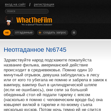
/
вход на сайт
регистрация
+
не
отгаданные
создать запрос
Неотгаданное №6745
Здравствуйте народ подскажите пожалуйста
название фильма, американский действие
происходит в средневековье. Помню один 10
минутный отрывок, девушка заблудилась в лесу
или от кого то убегала не помню и забрела в замок к
вампиру, вампир был в цилиндрической шляпе
(если не ошибаюсь), они сели за большой
обеденный стол ей подали тарелку с мясом
(насколько я помню с человеческим вроде бы) она
ковыряет вилкой в тарелке и по-моему съела
несколько кусков. Потом ночь темно ей не спится