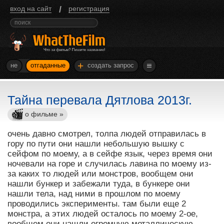
/
вход на сайт
регистрация
+
не
отгаданные
создать запрос
Тайна перевала Дятлова 2013г.
о фильме »
очень давно смотрел, толпа людей отправилась в
гору по пути они нашли небольшую вышку с
сейфом по моему, а в сейфе язык, через время они
ночевали на горе и случилась лавина по моему из-
за каких то людей или монстров, вообщем они
нашли бункер и забежали туда, в бункере они
нашли тела, над ними в прошлом по моему
проводились эксперименты. там были еще 2
монстра, а этих людей осталось по моему 2-ое,
вообщем они нашли огромную металлическую