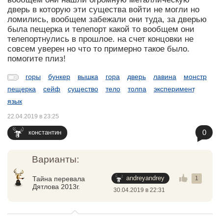
дверь в которую эти существа войти не могли но
ломились, вообщем забежали они туда, за дверью
была пещерка и телепорт какой то вообщем они
телепортнулись в прошлое. на счет концовки не
совсем уверен но что то примерно такое было.
помогите плиз!
горы
бункер
вышка
гора
дверь
лавина
монстр
пещерка
сейф
существо
тело
толпа
эксперимент
язык
22.04.2019 в 23:25
0
константин
Варианты:
andreyandrey
Тайна перевала
1
Дятлова 2013г.
30.04.2019 в 22:31