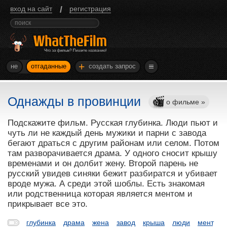
/
вход на сайт
регистрация
+
не
отгаданные
создать запрос
Однажды в провинции
о фильме »
Подскажите фильм. Русская глубинка. Люди пьют и
чуть ли не каждый день мужики и парни с завода
бегают драться с другим районам или селом. Потом
там разворачивается драма. У одного сносит крышу
временами и он долбит жену. Второй парень не
русский увидев синяки бежит разбиратся и убивает
вроде мужа. А среди этой шоблы. Есть знакомая
или родственница которая является ментом и
прикрывает все это.
глубинка
драма
жена
завод
крыша
люди
мент