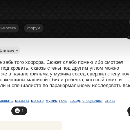
ьмотека
форум
 фильме »
 забытого хоррора. Сюжет слабо помню ибо смотрел
под кровать, сквозь стены под другим углом можно
к же в начале фильма у мужика сосед сверлил стену ноч
й-то женщины машиной сбили ребёнка, который ожил и
нили и специалиста по паранормальному исследовать вс
кровать
,
машина
,
монстр
,
мужик
,
ночь
,
сосед
,
специалист
,
стена
1