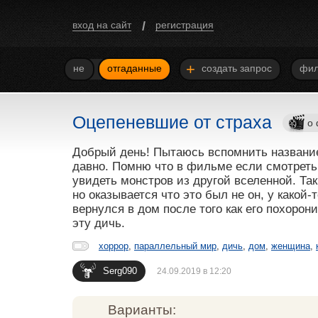
/
вход на сайт
регистрация
+
не
отгаданные
создать запрос
фил
Оцепеневшие от страха
о
Добрый день! Пытаюсь вспомнить название
давно. Помню что в фильме если смотреть 
увидеть монстров из другой вселенной. Та
но оказывается что это был не он, у како
вернулся в дом после того как его похоро
эту дичь.
хоррор
,
параллельный мир
,
дичь
,
дом
,
женщина
,
Serg090
24.09.2019 в 12:20
Варианты: