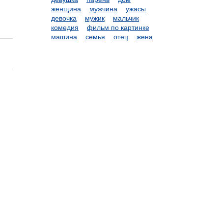
женщина
мужчина
ужасы
девочка
мужик
мальчик
комедия
фильм по картинке
машина
семья
отец
жена