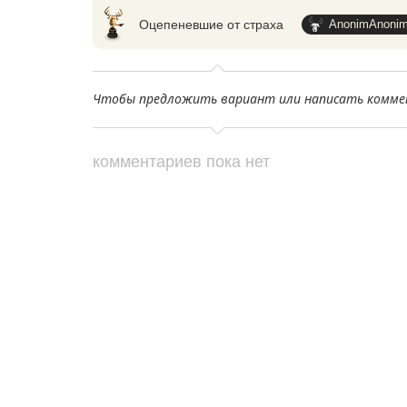
AnonimAnoni
Оцепеневшие от страха
Чтобы предложить вариант или написать комме
комментариев пока нет