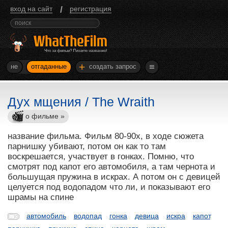
/
вход на сайт
регистрация
+
не
отгаданные
создать запрос
Дух мщения / The Wraith
о фильме »
название фильма. Фильм 80-90х, в ходе сюжета
парнишку убивают, потом он как то там
воскрешается, участвует в гонках. Помню, что
смотрят под капот его автомобиля, а там чернота и
большущая пружина в искрах. А потом он с девицей
целуется под водопадом что ли, и показывают его
шрамы на спине
автомобиль
водопад
гонка
девица
искра
капот