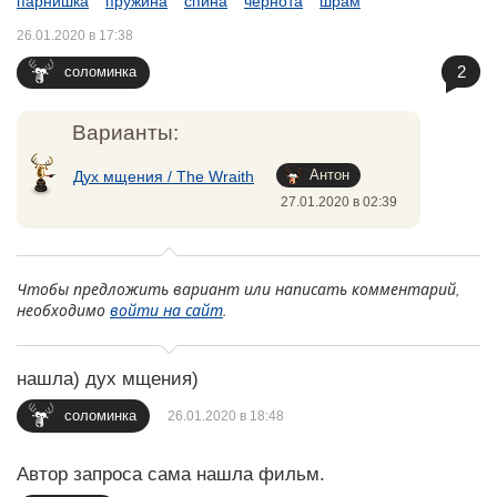
парнишка
пружина
спина
чернота
шрам
26.01.2020 в 17:38
2
соломинка
Варианты:
Антон
Дух мщения / The Wraith
27.01.2020 в 02:39
Чтобы предложить вариант или написать комментарий,
необходимо
войти на сайт
.
нашла) дух мщения)
соломинка
26.01.2020 в 18:48
Автор запроса сама нашла фильм.