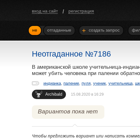
/
вход на сайт
регистрация
+
не
отгаданные
создать запрос
фил
Неотгаданное №7186
В американской школе учительница-индианк
может убить человека при палении обратно.
индианка
,
паление
,
пуля
,
ученик
,
учительница
,
шк
Archibald
15.08.2020 в 16:29
Вариантов пока нет
Чтобы предложить вариант или написать комме