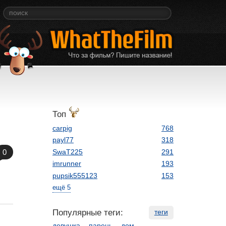
Топ
carpig
768
payl77
318
SwaT225
291
0
imrunner
193
pupsik555123
153
ещё 5
Популярные теги:
теги
девушка
парень
дом