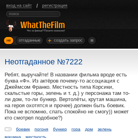
/
вход на сайт
регистрация
+
не
отгаданные
создать запрос
Неотгаданное №7222
Ребят, выручайте! В названии фильма вроде есть
буква «Ф». Из актёров почему-то ассоциация с
Джеймсом Франко. Местность типа Корсики,
скальстые горы, зелень и т. д.) у персонажа там то-
ли дом, то-ли бункер. Вертолёты, крутая машина,
на героя охотятся и прочее) должен быть боевик.
Пока не вспомню, спать спокойно не смогу)) может
кто смотрел подобное?)
боевик
погоня
бункер
гора
дом
зелень
машина
местность