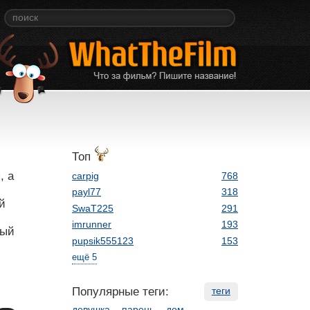
Топ
, а
carpig
768
payl77
318
й
SwaT225
291
imrunner
193
ный
pupsik555123
153
ещё 5
Популярные теги:
теги
девушка
парень
дом