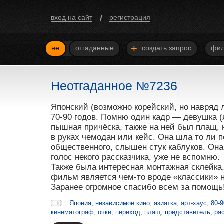
/
вход на сайт
регистрация
+
не
отгаданные
создать запрос
фил
Неотгаданное №7236
Японский (возможно корейский, но навряд
70-90 годов. Помню один кадр — девушка (
пышная причёска, также на ней был плащ,
в руках чемодан или кейс. Она шла то ли п
общественного, слышен стук каблуков. Она
голос некого рассказчика, уже не вспомню.
Также была интересная монтажная склейка,
фильм является чем-то вроде «классики» н
Заранее огромное спасибо всем за помощь
Япония
,
независимое кино
,
азиатка
,
арт-хаус
,
80-9
кинематограф
,
очки
,
переход
,
плащ
,
представитель
,
ра