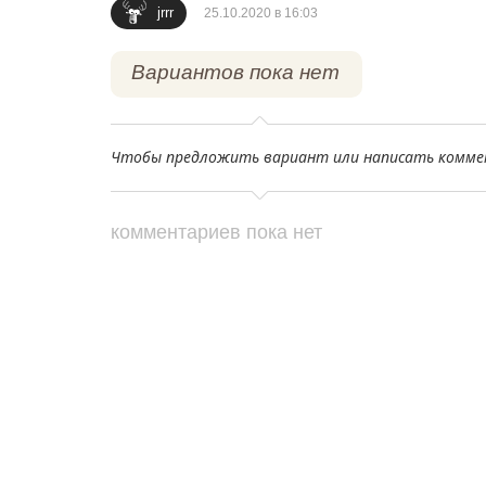
jrrr
25.10.2020 в 16:03
Вариантов пока нет
Чтобы предложить вариант или написать комме
комментариев пока нет