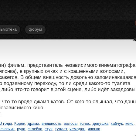
ьмотека
форум
 ли) фильм, представитель независимого кинематографа
японка), в крупных очках и с крашенными волосами,
 кажется. В общем внешность довольно запоминающаяся
о подземному переходу, то ли среди какого-то туалета
 либо что-то говорит в этой сцене, либо идёт закадровы
 что-то вроде джамп-катов. От кого-то слышал, что дан
езависимого кино.
!
0 годы
,
Корея
,
драма
,
внешность
,
волосы
,
голос
,
девушка
,
каблук
,
кейс
,
ссказчик
,
рука
,
склейка
,
стук
,
туалет
,
чемодан
,
японка