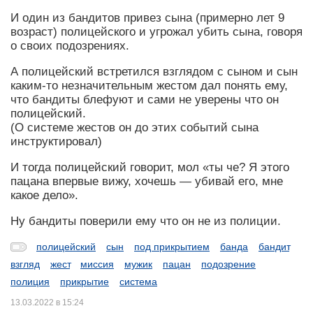
И один из бандитов привез сына (примерно лет 9
возраст) полицейского и угрожал убить сына, говоря
о своих подозрениях.
А полицейский встретился взглядом с сыном и сын
каким-то незначительным жестом дал понять ему,
что бандиты блефуют и сами не уверены что он
полицейский.
(О системе жестов он до этих событий сына
инструктировал)
И тогда полицейский говорит, мол «ты че? Я этого
пацана впервые вижу, хочешь — убивай его, мне
какое дело».
Ну бандиты поверили ему что он не из полиции.
полицейский
сын
под прикрытием
банда
бандит
взгляд
жест
миссия
мужик
пацан
подозрение
полиция
прикрытие
система
13.03.2022 в 15:24