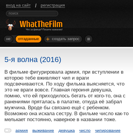
/
вход на сайт
регистрация
+
не
отгаданные
создать запрос
5-я волна (2016)
В фильме фигурировала армия, при вступлении в
которою тебе вживляют чип и враги
подсвечиваются. По ходу фильма выясняется, что
это не враги вовсе. Главная героиня девушка,
помню, что ей приходилось бегать от кого-то, она с
ранениями пряталась в палатке, откуда её забрал
мужчина. Вроде бы связано ещё с ребенком.
Возможно она искала сестру. В фильме число как-то
мелькает постоянно, наверное в названии тоже.
армия
выживание
девушка
число
чипирование