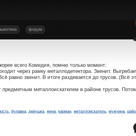
ьмотека
форум
орее всего Комедия, помню только момент:
оходит через рамку металлодетектора. Звенит. Выгребае
сё равно звенит. В итоге раздевается до трусов. (Всё э
 предметным металлоискателем в районе трусов. Пото
ность
,
булавка
,
девушка
,
жена
,
карман
,
металлоискатель
,
мужчина
,
райо