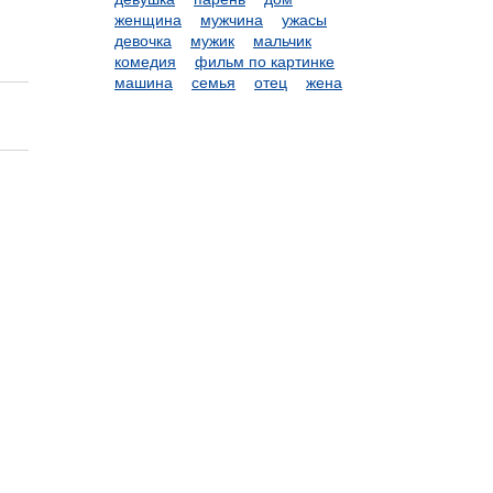
женщина
мужчина
ужасы
девочка
мужик
мальчик
комедия
фильм по картинке
машина
семья
отец
жена