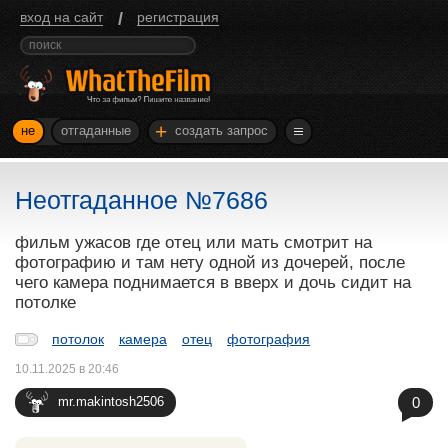
/
вход на сайт
регистрация
+
не
отгаданные
создать запрос
Неотгаданное №7686
фильм ужасов где отец или мать смотрит на
фотографию и там нету одной из дочерей, после
чего камера поднимается в вверх и дочь сидит на
потолке
потолок
камера
отец
фотография
10.11.2025 в 20:46
0
mr.makintosh2506