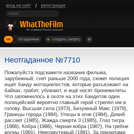
/
вход на сайт
регистрация
+
не
отгаданные
создать запрос
Неотгаданное №7710
Пожалуйста подскажите название фильма,
зарубежный, снят раньше 2000 года, сюжет полиция
ищет банду мотоциклистов, которые разъезжают на
байках, грабят, убивают, и ещё носят бронежилеты.
Что запомнилось в охоте на этих бандитов один
полицейский вероятно главный герой стрелял им в
голову. Высшая сила (1973), Безумный Макс (1979),
Границы города (1984), Улицы в огне (1984), Дикий
рассвет (1985), Жажда смерти 3 (1985), Глаз тигра
(1986), Кобра (1986), Черная кобра (1987), На гребне
волны (1991), Невозмутимый (1991), За пределами