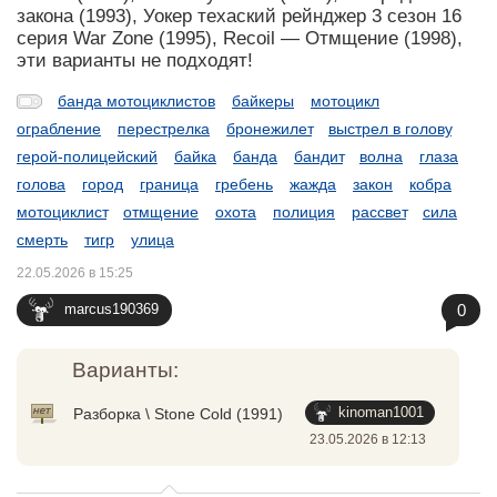
закона (1993), Уокер техаский рейнджер 3 сезон 16
серия War Zone (1995), Recoil — Отмщение (1998),
эти варианты не подходят!
банда мотоциклистов
байкеры
мотоцикл
ограбление
перестрелка
бронежилет
выстрел в голову
герой-полицейский
байка
банда
бандит
волна
глаза
голова
город
граница
гребень
жажда
закон
кобра
мотоциклист
отмщение
охота
полиция
рассвет
сила
смерть
тигр
улица
22.05.2026 в 15:25
0
marcus190369
Варианты:
kinoman1001
Разборка \ Stone Cold (1991)
23.05.2026 в 12:13