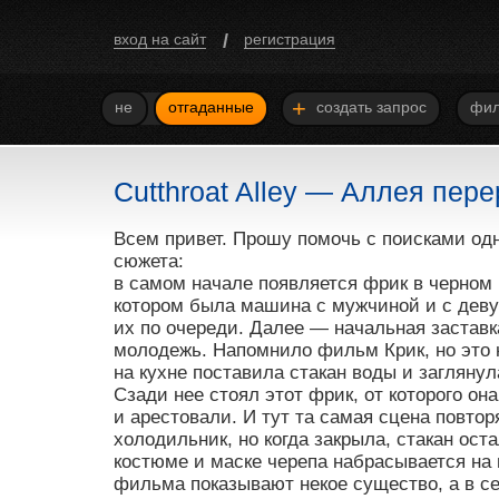
/
вход на сайт
регистрация
+
не
отгаданные
создать запрос
фил
Cutthroat Alley — Аллея пере
Всем привет. Прошу помочь с поисками о
сюжета:
в самом начале появляется фрик в черном 
котором была машина с мужчиной и с деву
их по очереди. Далее — начальная заставк
молодежь. Напомнило фильм Крик, но это 
на кухне поставила стакан воды и заглянула
Сзади нее стоял этот фрик, от которого о
и арестовали. И тут та самая сцена повтор
холодильник, но когда закрыла, стакан ост
костюме и маске черепа набрасывается на н
фильма показывают некое существо, а в се