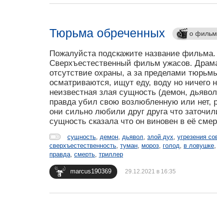
Тюрьма обреченных
о фильм
Пожалуйста подскажите название фильма. 
Сверхъестественный фильм ужасов. Драма
отсутствие охраны, а за пределами тюрьмы
осматриваются, ищут еду, воду но ничего н
неизвестная злая сущность (демон, дьявол,
правда убил свою возлюбленную или нет, р
они сильно любили друг друга что заточили
сущность сказала что он виновен в её смер
сущность
,
демон
,
дьявол
,
злой дух
,
угрезения со
сверхъестественность
,
туман
,
мороз
,
голод
,
в ловушке
правда
,
смерть
,
триллер
marcus190369
29.12.2021 в 16:35