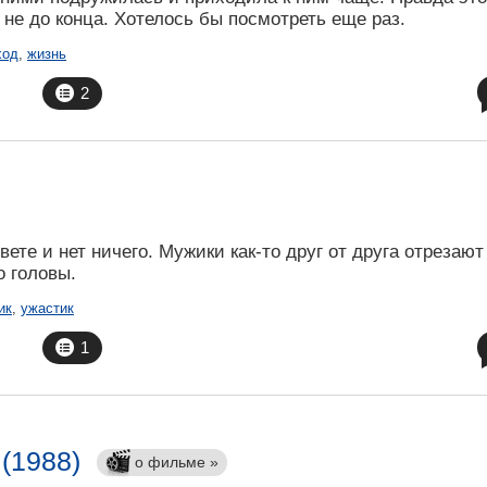
 не до конца. Хотелось бы посмотреть еще раз.
ход
,
жизнь
2
ете и нет ничего. Мужики как-то друг от друга отрезают
о головы.
ик
,
ужастик
1
(1988)
о фильме »