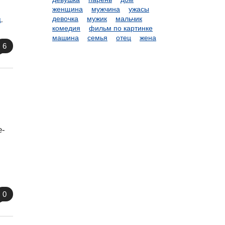
женщина
мужчина
ужасы
девочка
мужик
мальчик
щ
,
комедия
фильм по картинке
машина
семья
отец
жена
6
е-
0