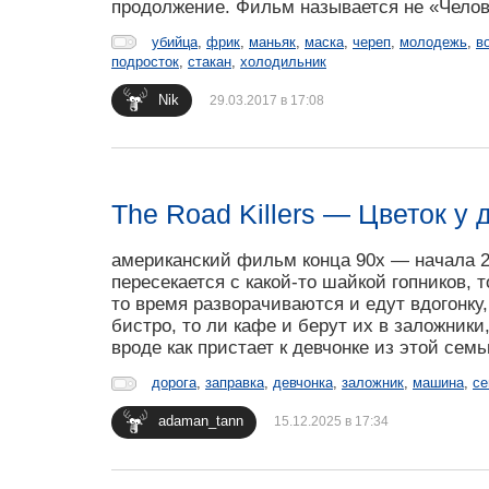
продолжение. Фильм называется не «Человек
убийца
,
фрик
,
маньяк
,
маска
,
череп
,
молодежь
,
в
подросток
,
стакан
,
холодильник
Nik
29.03.2017 в 17:08
The Road Killers — Цветок у
американский фильм конца 90х — начала 20
пересекается с какой-то шайкой гопников, то
то время разворачиваются и едут вдогонку,
бистро, то ли кафе и берут их в заложники
вроде как пристает к девчонке из этой семь
дорога
,
заправка
,
девчонка
,
заложник
,
машина
,
се
adaman_tann
15.12.2025 в 17:34