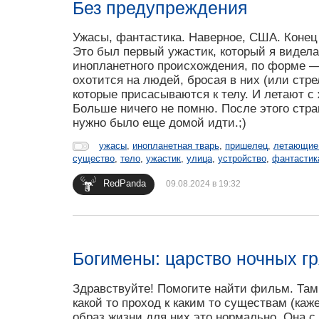
Без предупреждения
Ужасы, фантастика. Наверное, США. Конец 
Это был первый ужастик, который я видела
инопланетного происхождения, по форме —
охотится на людей, бросая в них (или стре
которые присасываются к телу. И летают с
Больше ничего не помню. После этого стра
нужно было еще домой идти.;)
ужасы
,
инопланетная тварь
,
пришелец
,
летающие
существо
,
тело
,
ужастик
,
улица
,
устройство
,
фантастик
RedPanda
09.08.2024 в 19:32
Богимены: царство ночных г
Здравствуйте! Помогите найти фильм. Там 
какой то проход к каким то существам (каж
образ жизни для них это нормально. Она с