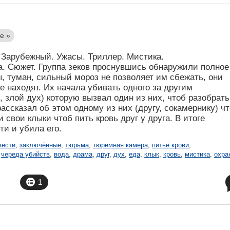
е »
Зарубежный. Ужасы. Триллер. Мистика.
. Сюжет. Группа зеков проснувшись обнаружили полное
, туман, сильный мороз не позволяет им сбежать, они
е находят. Их начала убивать одного за другим
 злой дух) которую вызвал один из них, чтоб разобрать
ассказал об этом одному из них (другу, сокамернику) чт
 свои клыки чтоб пить кровь друг у друга. В итоге
ти и убила его.
вести
,
заключённые
,
тюрьма
,
тюремная камера
,
питьё крови
,
,
череда убийств
,
вода
,
драма
,
друг
,
дух
,
еда
,
клык
,
кровь
,
мистика
,
охра
1