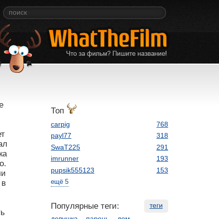
е
Топ
carpig
768
ет
payl77
318
ал
SwaT225
291
ка
imrunner
193
о.
pupsik555123
153
ли
ещё 5
 в
Популярные теги:
теги
ть
девушка
парень
дом