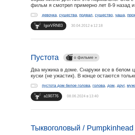
фильм я смотрел примерно лет 8-9 назад и
девочка
,
существа
,
подвал
,
существо
,
чаща
,
про
IgorVRN83
30.04.2012 в 12:18
Пустота
о фильме »
Два мужика в доме. Снаружи все в белом цв
куски (не ужастик). В конце остаются тольк
пустота дом белое голова
,
голова
,
дом
,
друг
,
муж
a190776
08.06.2024 в 13:40
Тыквоголовый / Pumpkinhead 