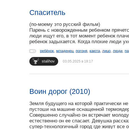
Спаситель
(по-моему это русский фильм)
Парень с новорожденным ребенком прячется
люди ищут его, в тот момент ребенок плаче
ребенок задыхается. Когда плохие люди ухо
ребёнок
,
младенец
,
погоня
,
каюта
,
лицо
,
люди
,
па
stalihov
03.05.2025 в 18:17
Воин дорог (2010)
Земля будущего на которой практически н
пустоши на машине оснащенной термоядер
Совершенно случайно он встречает молоду
естественно он ее спасает. Девушка расска
супер-технологичный город где живут все