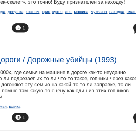
-скелет», это точно! Буду признателен за находку!
ода
,
девушка
,
костюм
,
крик
,
кухня
,
лес
,
машина
,
мужчина
,
находка
,
пла
1
 дороги / Дорожные убийцы (1993)
00х, где семья на машине в дороге как-то неудачно
 ли подрезает их то ли что-то такое, гопники через како
 догоняют эту семью на какой-то то ли заправке, то ли
, помню там какую-то сцену как один из этих гопников
и
мья
,
шайка
1