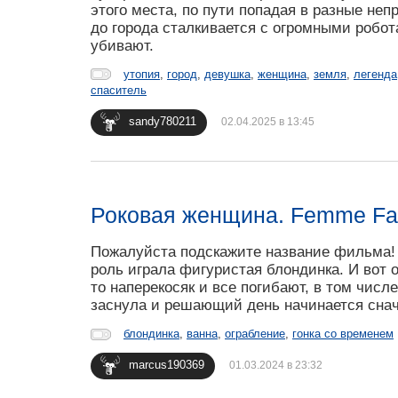
этого места, по пути попадая в разные неп
до города сталкивается с огромными робо
убивают.
утопия
,
город
,
девушка
,
женщина
,
земля
,
легенда
спаситель
sandy780211
02.04.2025 в 13:45
Роковая женщина. Femme Fat
Пожалуйста подскажите название фильма! 
роль играла фигуристая блондинка. И вот 
то наперекосяк и все погибают, в том числе
заснула и решающий день начинается сначал
блондинка
,
ванна
,
ограбление
,
гонка со временем
marcus190369
01.03.2024 в 23:32