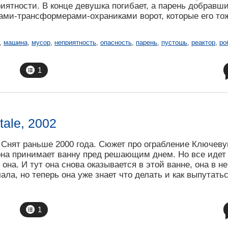
риятности. В конце девушка погибает, а парень добравш
тами-трансформерами-охраниками ворот, которые его то
,
машина
,
мусор
,
неприятность
,
опасность
,
парень
,
пустошь
,
реактор
,
ро
1
ale, 2002
Снят раньше 2000 года. Сюжет про ограбление Ключев
она принимает ванну пред решающим днем. Но все идет 
 она. И тут она снова оказывается в этой ванне, она в н
а, но теперь она уже знает что делать и как выпутатьс
1