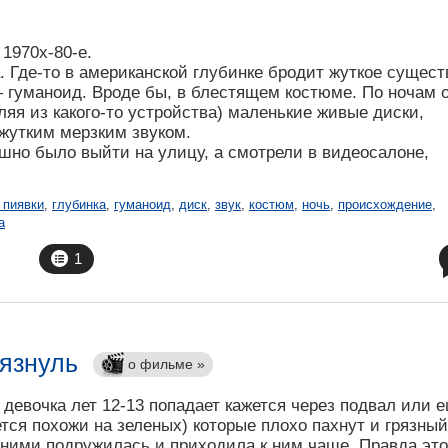
1970х-80-е.
. Где-то в американской глубинке бродит жуткое сущест
 гуманоид. Вроде бы, в блестящем костюме. По ночам 
ляя из какого-то устройства) маленькие живые диски,
 жутким мерзким звуком.
шно было выйти на улицу, а смотрели в видеосалоне,
 пиявки
,
глубинка
,
гуманоид
,
диск
,
звук
,
костюм
,
ночь
,
происхождение
,
а
1
рязнуль
о фильме »
девочка лет 12-13 попадает кажется через подвал или 
ется похожи на зеленых) которые плохо пахнут и грязный
 ними подружилась и приходила к ним чаще. Правда это