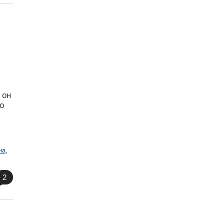
 он
о
на
,
2