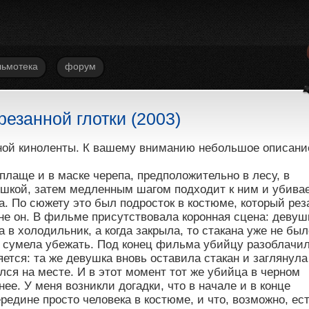
ьмотека
форум
резанной глотки (2003)
дной киноленты. К вашему вниманию небольшое описани
плаще и в маске черепа, предположительно в лесу, в
шкой, затем медленным шагом подходит к ним и убива
а. По сюжету это был подросток в костюме, который рез
не он. В фильме присутствовала коронная сцена: девуш
 в холодильник, а когда закрыла, то стакана уже не был
на сумела убежать. Под конец фильма убийцу разоблачи
яется: та же девушка вновь оставила стакан и заглянула
ался на месте. И в этот момент тот же убийца в черном
ее. У меня возникли догадки, что в начале и в конце
редине просто человека в костюме, и что, возможно, ес