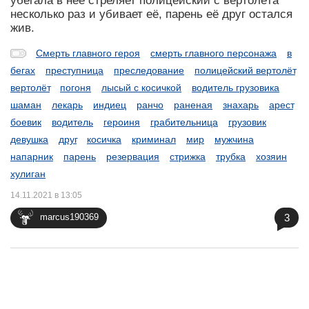
убегала в неё стреляет полицейский с вертолёта
несколько раз и убивает её, парень её друг остался
жив.
Смерть главного героя
смерть главного персонажа
в
бегах
преступница
преследование
полицейский вертолёт
вертолёт
погоня
лысый с косичкой
водитель грузовика
шаман
лекарь
индиец
ранчо
раненая
знахарь
арест
боевик
водитель
героиня
грабительница
грузовик
девушка
друг
косичка
криминал
мир
мужчина
напарник
парень
резервация
стрижка
трубка
хозяин
хулиган
14.11.2021 в 13:05
3
marcus190369