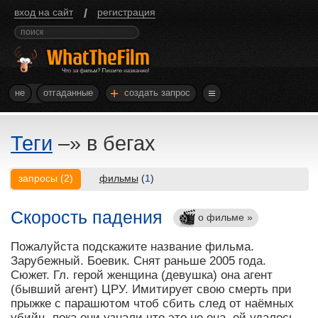
/
вход на сайт
регистрация
+
не
отгаданные
создать запрос
Теги
–»
в бегах
запросы
(
2
)
фильмы
(
1
)
Скорость падения
о фильме »
Пожалуйста подскажите название фильма.
Зарубежный. Боевик. Снят раньше 2005 года.
Сюжет. Гл. герой женщина (девушка) она агент
(бывший агент) ЦРУ. Имитирует свою смерть при
прыжке с парашютом чтоб сбить след от наёмных
убийц, пока они узнали что это не она, ей удалось