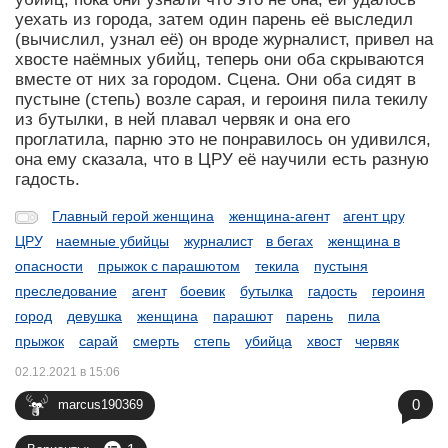
уехать из города, затем один парень её выследил
(вычислил, узнал её) он вроде журналист, привел на
хвосте наёмных убийц, теперь они оба скрываются
вместе от них за городом. Сцена. Они оба сидят в
пустыне (степь) возле сарая, и героиня пила текилу
из бутылки, в ней плавал червяк и она его
проглатила, парню это не понравилось он удивился,
она ему сказала, что в ЦРУ её научили есть разную
гадость.
Главный герой женщина
женщина-агент
агент цру
ЦРУ
наемные убийцы
журналист
в бегах
женщина в
опасности
прыжок с парашютом
текила
пустыня
преследование
агент
боевик
бутылка
гадость
героиня
город
девушка
женщина
парашют
парень
пила
прыжок
сарай
смерть
степь
убийца
хвост
червяк
02.12.2021 в 15:06
0
marcus190369