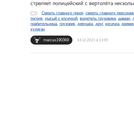
стреляет полицейский с вертолёта нескольк
Смерть главного героя
,
смерть главного персона
погоня
,
лысый с косичкой
,
водитель грузовика
,
шаман
,
грабительница
,
грузовик
,
девушка
,
друг
,
косичка
,
крими
хулиган
marcus190369
14.11.2021 в 13:05