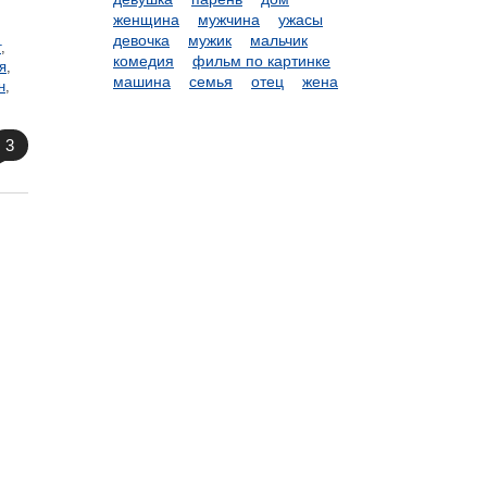
женщина
мужчина
ужасы
девочка
мужик
мальчик
т
,
комедия
фильм по картинке
я
,
машина
семья
отец
жена
н
,
3