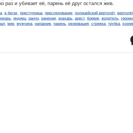
о раз и убивает её, парень её друг остался жив.
жа
,
в бегах
,
преступница
,
преследование
,
полицейский вертолёт
,
вертолё
лекарь
,
индиец
,
ранчо
,
раненая
,
знахарь
,
арест
,
боевик
,
водитель
,
героин
нал
,
мир
,
мужчина
,
напарник
,
парень
,
резервация
,
стрижка
,
трубка
,
хозяи