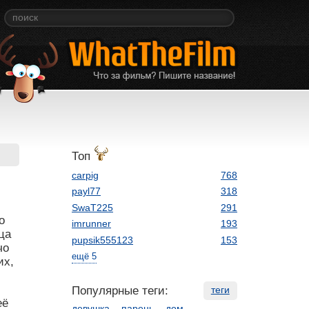
Топ
carpig
768
payl77
318
SwaT225
291
о
imrunner
193
ца
pupsik555123
153
чо
ещё 5
их,
Популярные теги:
теги
её
девушка
парень
дом