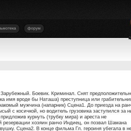
ьмотека
форум
 Зарубежный. Боевик. Криминал. Снят предположительн
ижка имя вроде бы Наташа) преступница или грабительни
знакомый мужчина (напарник) Сцена1. До приезда на ран
сый с косичкой, но водитель грузовика заступился за н
 придложив курнуть (трубку мира) и ареста не
й резервации хозяин ранчо Индиец, он позвал Шамана
евушку. Сцена2. В конце фильма Гл. героиня убегала в н