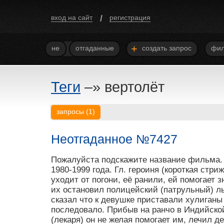
/
вход на сайт
регистрация
+
не
отгаданные
создать запрос
фил
Теги
–»
вертолёт
запросы
(
1
)
Неотгаданное №7427
Пожалуйста подскажите название фильма.
1980-1999 года. Гл. героиня (короткая стр
уходит от погони, её ранили, ей помогает 
их остановил полицейский (патрульный) лы
сказал что к девушке приставали хулиганы
последовало. Прибыв на ранчо в Индийско
(лекаря) он не желая помогает им, лечил д