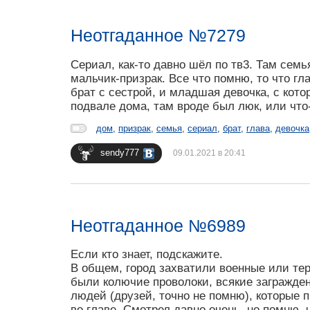
Неотгаданное №7279
Сериал, как-то давно шёл по тв3. Там семь
мальчик-призрак. Все что помню, то что гл
брат с сестрой, и младшая девочка, с кото
подвале дома, там вроде был люк, или что
дом
,
призрак
,
семья
,
сериал
,
брат
,
глава
,
девочка
sendy777
09.01.2021 в 20:41
Неотгаданное №6989
Если кто знает, подскажите.
В общем, город захватили военные или тер
были колючие проволоки, всякие загражден
людей (друзей, точно не помню), которые 
во главе. Смотрел давно очень, но помню, 