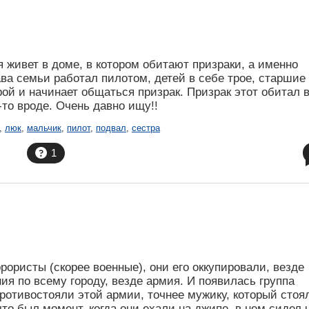
я живет в доме, в котором обитают призраки, а именно
ава семьи работал пилотом, детей в себе трое, старшие
рой и начинает общаться призрак. Призрак этот обитал 
-то вроде. Очень давно ищу!!
,
люк
,
мальчик
,
пилот
,
подвал
,
сестра
1
рористы (скорее военные), они его оккупировали, везде
ия по всему городу, везде армия. И появилась группа
противостояли этой армии, точнее мужику, который стоя
что был момент, когда они ехали на джипе, в нем сидел 