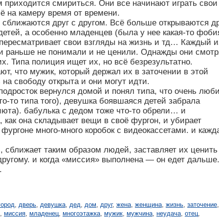
м приходится смириться. Они все начинают играть свои
сё на камеру время от времени.
 сближаются друг с другом. Всё больше открываются д
детей, а особенно младенцев (была у нее какая-то фоби
 пересматривает свои взгляды на жизнь и тд… Каждый и
они раньше не понимали и не ценили. Однажды они смотр
их. Типа полиция ищет их, но всё безрезультатно.
т, что мужик, который держал их в заточении в этой
на свободу открыта и они могут идти.
 подросток вернулся домой и понял типа, что очень люб
то-то типа того), девушка боявшаяся детей забрала
риюта). бабулька с дедом тоже что-то обрели… и
 как она складывает вещи в своё фургон, и убирает
в фургоне много-много коробок с видеокассетами. и кажд
ам, сближает таким образом людей, заставляет их ценить
другому. и когда «миссия» выполнена — он едет дальше
.
город
,
дверь
,
девушка
,
дед
,
дом
,
друг
,
жена
,
женщина
,
жизнь
,
заточение
,
,
миссия
,
младенец
,
многоэтажка
,
мужик
,
мужчина
,
неудача
,
отец
,