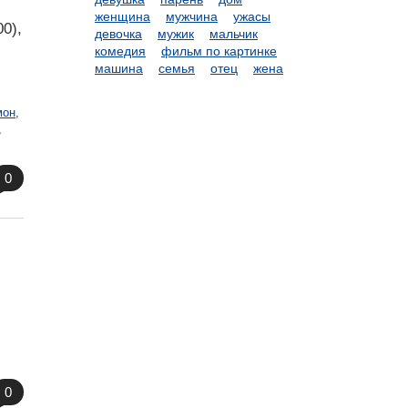
женщина
мужчина
ужасы
0),
девочка
мужик
мальчик
комедия
фильм по картинке
машина
семья
отец
жена
мон
,
,
0
0