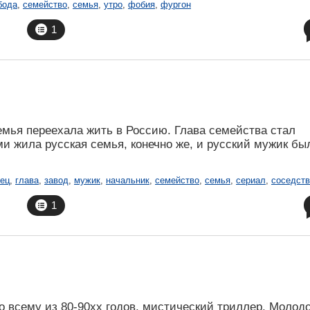
бода
,
семейство
,
семья
,
утро
,
фобия
,
фургон
1
семья переехала жить в Россию. Глава семейства стал
ми жила русская семья, конечно же, и русский мужик бы
ец
,
глава
,
завод
,
мужик
,
начальник
,
семейство
,
семья
,
сериал
,
соседств
1
о всему из 80-90хх годов, мистический триллер. Молод