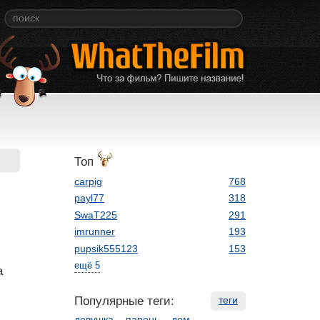
Топ
carpig
768
payl77
318
SwaT225
291
imrunner
193
pupsik555123
153
ещё 5
а
Популярные теги:
теги
девушка
парень
дом