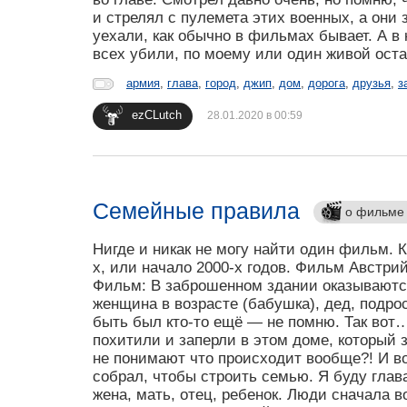
и стрелял с пулемета этих военных, а они з
уехали, как обычно в фильмах бывает. А в 
всех убили, по моему или один живой ост
армия
,
глава
,
город
,
джип
,
дом
,
дорога
,
друзья
,
з
ezCLutch
28.01.2020 в 00:59
Семейные правила
о фильме
Нигде и никак не могу найти один фильм. 
х, или начало 2000-х годов. Фильм Австрий
Фильм: В заброшенном здании оказываютс
женщина в возрасте (бабушка), дед, подр
быть был кто-то ещё — не помню. Так вот…
похитили и заперли в этом доме, который з
не понимают что происходит вообще?! И во
собрал, чтобы строить семью. Я буду глав
жена, мать, отец, ребенок. Люди сначала 