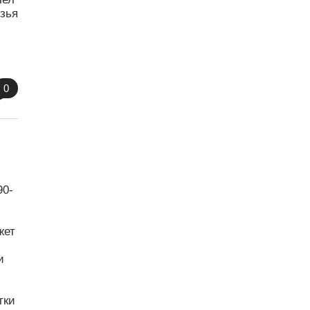
узья
0
90-
жет
и
тки