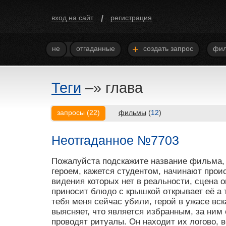
/
вход на сайт
регистрация
+
не
отгаданные
создать запрос
фил
Теги
–»
глава
запросы
(
22
)
фильмы
(
12
)
Неотгаданное №7703
Пожалуйста подскажите название фильма, 
героем, кажется студентом, начинают про
видения которых нет в реальности, сцена 
приносит блюдо с крышкой открывает её а т
тебя меня сейчас убили, герой в ужасе вск
выясняет, что является избранным, за ним 
проводят ритуалы. Он находит их логово, в