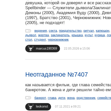
девушка, которой он доверял и все расска
Spellbinder — Служители дьявола/Заклинате
Демоны (2000), Академия Вуду (2000), Дев
(1997), Братство (2001), Чернокнижник: Но
(2005), не подходят!
ведения
,
секта
,
придательство
,
ритуал
,
капюшон
дьявол
,
жертва
,
заклинатель
,
крышка
,
культ
,
курица
,
ло
стол
,
студент
,
чернокнижник
marcus190369
22.05.2026 в 15:06
Неотгаданное №7407
как называется фильм, где глава семейств
банкротом. А жена и дети решили тайно ем
банкрот
,
глава
,
дети
,
жена
,
родственник
,
семейст
leokonst
07.11.2021 в 09:21