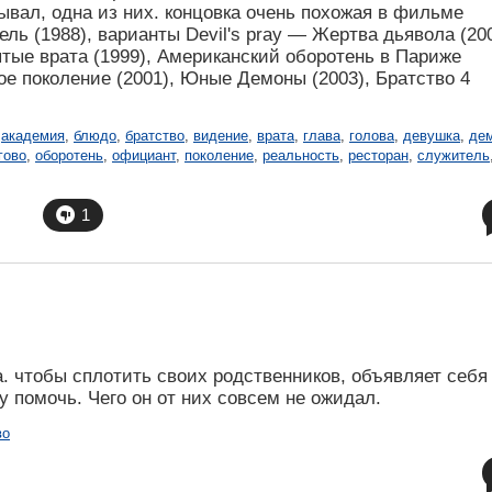
зывал, одна из них. концовка очень похожая в фильме
ль (1988), варианты Devil's pray — Жертва дьявола (200
ятые врата (1999), Американский оборотень в Париже
вое поколение (2001), Юные Демоны (2003), Братство 4
,
академия
,
блюдо
,
братство
,
видение
,
врата
,
глава
,
голова
,
девушка
,
де
гово
,
оборотень
,
официант
,
поколение
,
реальность
,
ресторан
,
служитель
1
а. чтобы сплотить своих родственников, объявляет себя
у помочь. Чего он от них совсем не ожидал.
во