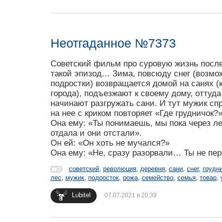
Неотгаданное №7373
Советский фильм про суровую жизнь после
такой эпизод… Зима, повсюду снег (возможн
подростки) возвращается домой на санях (
города), подъезжают к своему дому, оттуд
начинают разгружать сани. И тут мужик сп
на нее с криком повторяет «Где грудничок?
Она ему: «Ты понимаешь, мы пока через ле
отдала и они отстали».
Он ей: «Он хоть не мучался?»
Она ему: «Не, сразу разорвали… Ты не пер
советский
,
революция
,
деревня
,
сани
,
снег
,
грудн
лес
,
мужик
,
подросток
,
рожа
,
семейство
,
семья
,
товар
,
Lubitel
07.07.2021 в 20:39