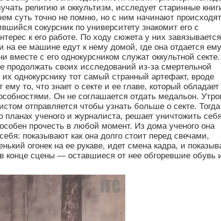
зучать религию и оккультизм, исследует старинные книг
 чем суть точно не помню, но с ним начинают происходя
вшийся сокурсник по университету знакомит его с
нтерес к его работе. По ходу сюжета у них завязывается
и на ее машине едут к нему домой, где она отдается ему
и вместе с его однокурсником служат оккультной секте.
 не продолжать своих исследований из-за смертельной
 их однокурснику тот самый странный артефакт, вроде
ему то, что знает о секте и ее главе, который обладает
собностями. Он не соглашается отдать медальон. Утр
истом отправляется чтобы узнать больше о секте. Тогда
 о планах ученого и журналиста, решает уничтожить себ
пособен прочесть в любой момент. Из дома ученого она
 себя: показывают как она долго стоит перед свечами,
нький огонек на ее рукаве, идет смена кадра, и показы
 в конце сцены — оставшиеся от нее обгоревшие обувь 