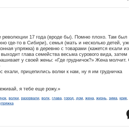
 революции 17 года (вроде бы). Помню плохо. Там был
о где-то в Сибири), семья (мать и несколько детей, уж
конная упряжка) в деревню с товарами (кажется ехали из
а выходит глава семейства весьма сурового вида, затем
рашивает у своей жены: «Где грудничок?» Жена молчит.
»
с ехали, прицепились волки к нам, ну я им грудничка
еживай, я тебе еще рожу.»
ичок
,
волки
,
разорвали
,
волк
,
глава
,
город
,
дом
,
жена
,
жизнь
,
зима
,
крик
,
упряжка