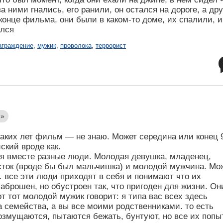
а ними гнались, его ранили, он остался на дороге, а др
конце фильма, они были в каком-то доме, их спалили, и
ался
аграждение
,
мужик
,
проволока
,
террорист
 »
Каких лет фильм — не знаю. Может середина или конец 
ский вроде как.
я вместе разные люди. Молодая девушка, младенец,
осток (вроде бы был мальчишка) и молодой мужчина. Мо
 все эти люди приходят в себя и понимают что их
аброшен, но обустроен так, что пригоден для жизни. Он
т тот молодой мужик говорит: я типа вас всех здесь
а семейства, а вы все моими родственниками. то есть
возмущаются, пытаются бежать, бунтуют, но все их попы