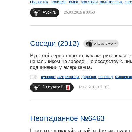
подросток
,
полиция
,
приют
,
родители
,
родственник
,
сво
Avokira
25.03.2019 в 00:50
Соседи (2012)
о фильме »
Русский сериал про то, как американская 
начальником на заводе. По соседству с ни
подчинении у американца.
русские
,
американцы
,
деревня
,
переезд
,
американ
Nastyasm11
14.04.2018 в 21:05
Неотгаданное №6463
Помогите пожалуйста найти фильм, судя п