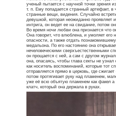
ученый пытается с научной точки зрения и
т. п. Ему попадается странный артефакт, в
странные вещи, видения. Случайно встрети
девушкой, которая неожиданно проявляет и
интрига, он ведет ее на свидание, потом он
Во время ночи любви она признается что он
Она говорит, что влюблена, и умоляет его
опасности, а также отдать познакомившему
медальона. По его настоянию она открывает 
нечеловеческими сверхъестественными спо
он прощается с ней, а сам с другом журнал
она, опасаясь, чтобы глава секты не узнал
как носитель воспоминаний, которые тот с
отправляется прямо в церковь, где сжигает
потом протягивает руку над пламенем, мале
уже её всю объятую пламенем как факел а
клатч, который она держала в руках.