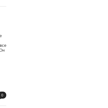
е
 все
 Он
0