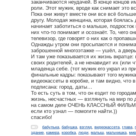
заканчиваются неудачей. В конце концов и
роли. Этот мужик, вроде как снимает это в
Пока они живут вместе они все всё больше
другу. Молодая женщина, которая боялась 
начинает заботиться о малыше, подросток
них что-то понимает и осознаёт. То, чего 
телевизор, где говорят о них как о пропавш
Однажды утром они просыпаются и понимаю
заброшенной многоэтажке — ушёл, а дверь 
И там уже показывается их жизнь вкратце:
своих родителей, а не ненавидит их (или ч
младенца себе. (тот мужик его украл из п
финальные кадры: показывают того мужика,
видеокассеты в коробке, и там видно, что 
подписана: город, даты…
То есть суть в том, что он ездит по город
жизнь, несчастных — взглянуть на мир по 
на самом деле ОЧЕНЬ КЛАССНЫЙ ФИЛЬМ
если кто узнал — помогите найти.))
спасибо!
бабулька
,
бабушка
,
взгляд
,
видеокассета
,
глава
,
здание
,
камера
,
коробка
,
люди
,
малыш
,
мальчишка
,
мир