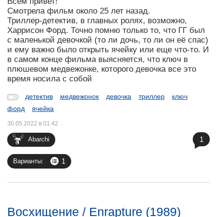
Всем привет!
Смотрела фильм около 25 лет назад.
Триллер-детектив, в главных ролях, возможно,
Харрисон Форд. Точно помню только то, что ГГ был
с маленькой девочкой (то ли дочь, то ли он её спас)
и ему важно было открыть ячейку или еще что-то. И
в самом конце фильма выясняется, что ключ в
плюшевом медвежонке, которого девочка все это
время носила с собой
детектив
медвежонок
девочка
триллер
ключ
форд
ячейка
30.05.2022 в 01:42
1
Abarchi
1
Варианты:
Восхищение / Enrapture (1989)