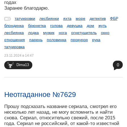
годах
Заранее благодарю.
татуировки
лесбиянки
яхта
море
детектив
ФБР
блондинка
брюнетка
голова
девушка
дом
жуть
лесбиянка
лодка
мужик
нога
огнетушитель
окно
отношения
парень
половинка
прокурор
рука
татуировка
23.11.2024 в 14:47
0
Dima13
Неотгаданное №7629
Прошу подсказать название сериала, смотрел его
несколько лет назад, не могу вспомнить и найти
снова. Сериал, относительно свежий, после 2015
года. Сериал не российский, от какой-то известной