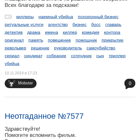
Всех благодарю за подсказки!
киллеры
наемный убийца
похоронный бизнес
ритуальные услуги
агентство
бизнес
босс
главарь
детектив
драма
имена
киллер
комедия
контора
оригинал
память
повешение
помощник
прикрытие
револьвер
решение
руководитель
самоубийство
сериал
синдикат
собрание
сотрудник
сын
триллер
убийца
10.11.2024 в 17:23
0
Mobster
Неотгаданное №7577
Здравствуйте!
Помогите вспомнить фильм.