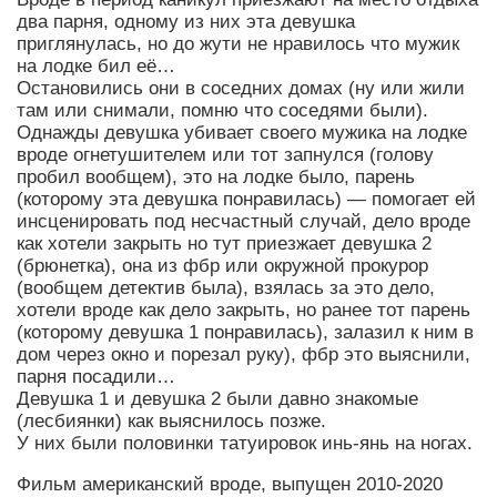
два парня, одному из них эта девушка
приглянулась, но до жути не нравилось что мужик
на лодке бил её…
Остановились они в соседних домах (ну или жили
там или снимали, помню что соседями были).
Однажды девушка убивает своего мужика на лодке
вроде огнетушителем или тот запнулся (голову
пробил вообщем), это на лодке было, парень
(которому эта девушка понравилась) — помогает ей
инсценировать под несчастный случай, дело вроде
как хотели закрыть но тут приезжает девушка 2
(брюнетка), она из фбр или окружной прокурор
(вообщем детектив была), взялась за это дело,
хотели вроде как дело закрыть, но ранее тот парень
(которому девушка 1 понравилась), залазил к ним в
дом через окно и порезал руку), фбр это выяснили,
парня посадили…
Девушка 1 и девушка 2 были давно знакомые
(лесбиянки) как выяснилось позже.
У них были половинки татуировок инь-янь на ногах.
Фильм американский вроде, выпущен 2010-2020