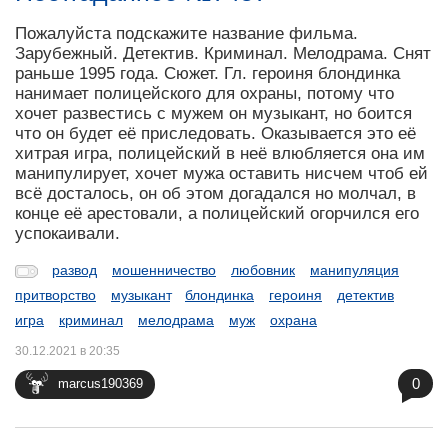
Пожалуйста подскажите название фильма.
Зарубежный. Детектив. Криминал. Мелодрама. Снят
раньше 1995 года. Сюжет. Гл. героиня блондинка
нанимает полицейского для охраны, потому что
хочет развестись с мужем он музыкант, но боится
что он будет её приследовать. Оказывается это её
хитрая игра, полицейский в неё влюбляется она им
манипулирует, хочет мужа оставить нисчем чтоб ей
всё досталось, он об этом догадался но молчал, в
конце её арестовали, а полицейский огорчился его
успокаивали.
развод
мошенничество
любовник
манипуляция
притворство
музыкант
блондинка
героиня
детектив
игра
криминал
мелодрама
муж
охрана
30.12.2021 в 20:35
0
marcus190369