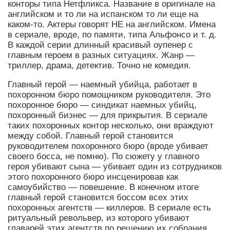
конторы типа Нетфликса. Название в оригинале на
английском и то ли на испанском то ли еще на
каком-то. Актеры говорят НЕ на английском. Имена
в сериале, вроде, по памяти, типа Альфонсо и т. д.
В каждой серии длинный красивый оупенер с
главным героем в разных ситуациях. Жанр —
триллер, драма, детектив. Точно не комедия.
Главный герой — наемный убийца, работает в
похоронном бюро помощником руководителя. Это
похоронное бюро — синдикат наемных убийц,
похоронный бизнес — для прикрытия. В сериале
таких похоронных контор несколько, они враждуют
между собой. Главный герой становится
руководителем похоронного бюро (вроде убивает
своего босса, не помню). По сюжету у главного
героя убивают сына — убивает один из сотрудников
этого похоронного бюро инсценировав как
самоубийство — повешение. В конечном итоге
главный герой становится боссом всех этих
похоронных агентств — киллеров. В сериале есть
ритуальный револьвер, из которого убивают
главарей этих агентств по решению их собрания.