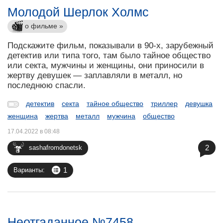
Молодой Шерлок Холмс
о фильме »
Подскажите фильм, показывали в 90-х, зарубежный
детектив или типа того, там было тайное общество
или секта, мужчины и женщины, они приносили в
жертву девушек — заплавляли в металл, но
последнюю спасли.
детектив
секта
тайное общество
триллер
девушка
женщина
жертва
металл
мужчина
общество
17.04.2022 в 08:48
2
sashafromdonetsk
1
Варианты:
Неотгаданное №7458