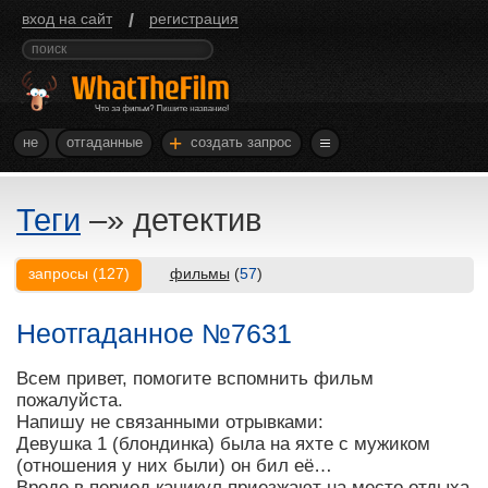
/
вход на сайт
регистрация
+
не
отгаданные
создать запрос
Теги
–»
детектив
запросы
(
127
)
фильмы
(
57
)
Неотгаданное №7631
Всем привет, помогите вспомнить фильм
пожалуйста.
Напишу не связанными отрывками:
Девушка 1 (блондинка) была на яхте с мужиком
(отношения у них были) он бил её…
Вроде в период каникул приезжают на место отдыха