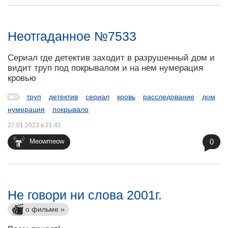
Неотгаданное №7533
Сериал где детектив заходит в разрушенный дом и
видит труп под покрывалом и на нем нумерация
кровью
труп
детектив
сериал
кровь
расследование
дом
нумерация
покрывало
27.01.2023 в 21:42
0
Meowmeow
Не говори ни слова 2001г.
о фильме »