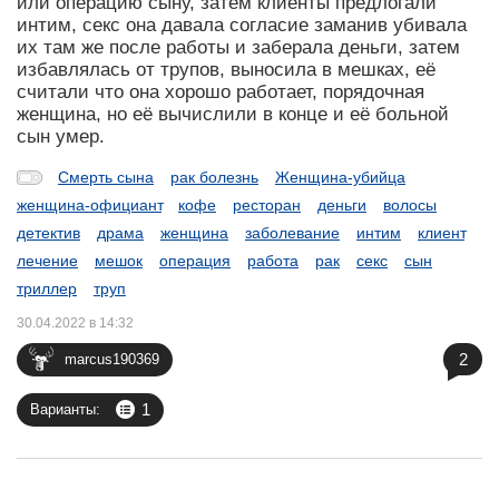
или операцию сыну, затем клиенты предлогали
интим, секс она давала согласие заманив убивала
их там же после работы и заберала деньги, затем
избавлялась от трупов, выносила в мешках, её
считали что она хорошо работает, порядочная
женщина, но её вычислили в конце и её больной
сын умер.
Смерть сына
рак болезнь
Женщина-убийца
женщина-официант
кофе
ресторан
деньги
волосы
детектив
драма
женщина
заболевание
интим
клиент
лечение
мешок
операция
работа
рак
секс
сын
триллер
труп
30.04.2022 в 14:32
2
marcus190369
1
Варианты: