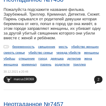
Пожалуйста подскажите название фильма.
Зарубежный. Триллер. Криминал. Детектив. Сюжет.
Парень скрывался от родителей девушки которая
беременна от него, попал в город где она живёт, в
этом городе заправляют женщины, их убивает одну
за другой убитый священник которого они убили
вместе с женой и ребёнком.
беременность
священник
месть
убийство женщин
смерть семьи
убийство семьи
череда убийств
женщины
убийцы
отмщение
город
девушка
детектив
жена
женщина
криминал
парень
родители
триллер
30.12.2021 в 20:46
2
marcus190369
Неотгаданное №7457