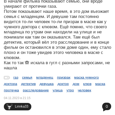
В начале фильма показывают семью, они вроде
умирают от протечки газа.
Потом показывают наше время, в это дом въезжает
семья с младенцем. И девушке там постоянно
видится то-ли человек то-ли призрак в маске как у
чумного доктора с клювом. Ещё помню, что своего
младенца по утрам они находили на улице и не
понимали как там он оказывался. Там ещё был
детектив, который вёл это расследование и в конце
фильм он остановился в этом доме один, ему стало
плохо и он тоже увидев этого человека в маске с
клювом.
Как то так 🙈 искала в гугл с разными запросами, не
нашла
газ
семья
младенец
призрак
маска чумного
доктора
детектив
девушка
доктор
дом
клюв
маска
протечка
расследование
улица
утро
человек
04.11.2023 в 21:15
0
Lirinka33