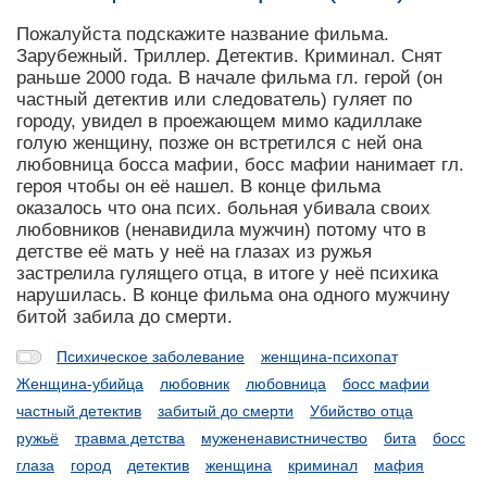
Пожалуйста подскажите название фильма.
Зарубежный. Триллер. Детектив. Криминал. Снят
раньше 2000 года. В начале фильма гл. герой (он
частный детектив или следователь) гуляет по
городу, увидел в проежающем мимо кадиллаке
голую женщину, позже он встретился с ней она
любовница босса мафии, босс мафии нанимает гл.
героя чтобы он её нашел. В конце фильма
оказалось что она псих. больная убивала своих
любовников (ненавидила мужчин) потому что в
детстве её мать у неё на глазах из ружья
застрелила гулящего отца, в итоге у неё психика
нарушилась. В конце фильма она одного мужчину
битой забила до смерти.
Психическое заболевание
женщина-психопат
Женщина-убийца
любовник
любовница
босс мафии
частный детектив
забитый до смерти
Убийство отца
ружьё
травма детства
мужененавистничество
бита
босс
глаза
город
детектив
женщина
криминал
мафия