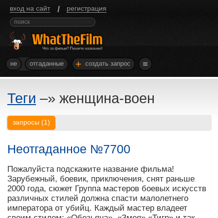
/
вход на сайт
регистрация
+
не
отгаданные
создать запрос
Теги
–»
женщина-воен
запросы
(
1
)
Неотгаданное №7700
Пожалуйста подскажите название фильма!
Зарубежный, боевик, приключения, снят раньше
2000 года, сюжет Группа мастеров боевых искусств
различных стилей должна спасти малолетнего
императора от убийц. Каждый мастер владеет
своим стилем: «Обезьяна», «Змея» «Тигр» и так