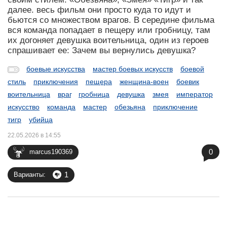
далее. весь фильм они просто куда то идут и
бьются со множеством врагов. В середине фильма
вся команда попадает в пещеру или гробницу, там
их догоняет девушка воительница, один из героев
спрашивает ее: Зачем вы вернулись девушка?
боевые искусства
мастер боевых искусств
боевой
стиль
приключения
пещера
женщина-воен
боевик
воительница
враг
гробница
девушка
змея
император
искусство
команда
мастер
обезьяна
приключение
тигр
убийца
22.05.2026 в 14:55
0
marcus190369
1
Варианты: