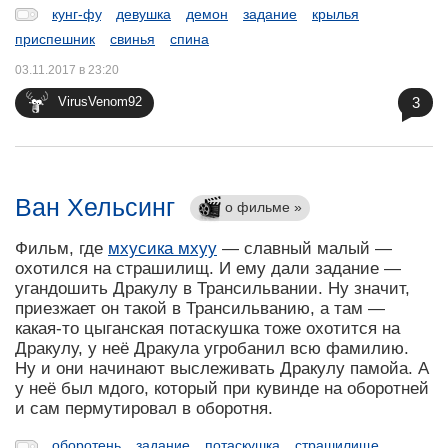
кунг-фу
девушка
демон
задание
крылья
приспешник
свинья
спина
03.11.2017 в 23:20
3
VirusVenom92
Ван Хельсинг
о фильме »
Фильм, где
мхусика мхуу
— славный малый —
охотился на страшилищ. И ему дали задание —
угандошить Дракулу в Трансильвании. Ну значит,
приезжает он такой в Трансильванию, а там —
какая-то цыганская потаскушка тоже охотится на
Дракулу, у неё Дракула угробанил всю фамилию.
Ну и они начинают выслеживать Дракулу памойа. А
у неё был мдого, который при кувинде на оборотней
и сам пермутировал в оборотня.
оборотень
задание
потаскушка
страшилище