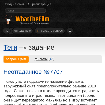
/
вход на сайт
регистрация
+
не
отгаданные
создать запрос
Теги
–»
задание
запросы
(
59
)
фильмы
(
43
)
Неотгаданное №7707
Пожалуйста подскажите название фильма,
зарубежный снят предположительно раньше 2010
года. Сюжет ночью в школе проводится игра, часть
подростков кто играет выполняют задания (вроде
они ищут переодетого маньяка) но в игру вступает
реальный маньяк который убивает их по очереди.