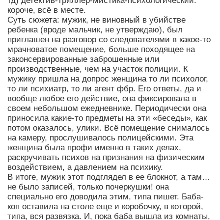
тд) детектив-триллер-мистика-психологический.
короче, всё в месте.
Суть сюжета: мужик, не виновный в убийстве
ребенка (вроде мальчик, не утверждаю), был
приглашен на разговор со следователями в какое-то
мрачноватое помещение, больше походящее на
законсервированные заброшенные или
производственные, чем на участок полиции. К
мужику пришла на допрос женщина то ли психолог,
то ли психиатр, то ли агент фбр. Его ответы, да и
вообще любое его действие, она фиксировала в
своем небольшом ежедневнике. Периодически она
приносила какие-то предметы на эти «беседы», как
потом оказалось, улики. Всё помещение снималось
на камеру, прослушивалось полицейскими. Эта
женщина была профи именно в таких делах,
раскручивать психов на признания на физическим
воздействием, а давлением на психику.
В итоге, мужик этот подглядел в ее блокнот, а там…
не было записей, только почеркушки! она
специально его доводила этим, типа пишет. Баба-
коп оставила на столе еще и коробочку, в которой,
типа, вся развязка. И, пока баба вышла из комнаты,