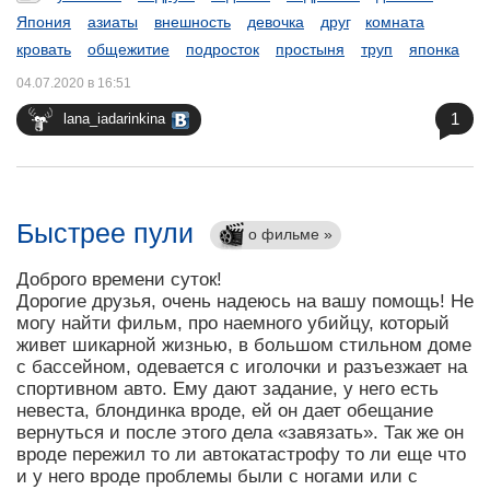
Япония
азиаты
внешность
девочка
друг
комната
кровать
общежитие
подросток
простыня
труп
японка
04.07.2020 в 16:51
1
lana_iadarinkina
Быстрее пули
о фильме »
Доброго времени суток!
Дорогие друзья, очень надеюсь на вашу помощь! Не
могу найти фильм, про наемного убийцу, который
живет шикарной жизнью, в большом стильном доме
с бассейном, одевается с иголочки и разъезжает на
спортивном авто. Ему дают задание, у него есть
невеста, блондинка вроде, ей он дает обещание
вернуться и после этого дела «завязать». Так же он
вроде пережил то ли автокатастрофу то ли еще что
и у него вроде проблемы были с ногами или с