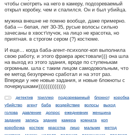
чтобы смотреть на него в камеру, подозреваемый
открыл коробку, чем и спалился. Он и был убийца.
мужика внешне не помню вообще, даже примерно.
баба — белая, лет 30-35, русые волосы сильно
зачесаны в хвост\пучок, на лицо не красотка, но
приятная. в строгом сером (?) костюме.
И еще… когда баба-агент-психолог-коп выполнила
свою работу, и этого фраера арестовали))) она шла
на выход из этого здания, вроде по ступенькам
огромным. шла с таким лицом самодовольным, что
ее метод безупречно сработал и на этот раз.
Впереди у нее новые задания, и новые блокноты с
почеркушками)))))))))))))))
детектив
триллер
подозреваемый
блокнот
коробка
убийство
агент
баба
воздействие
волосы
выход
голова
давление
допрос
ежедневник
женщина
задание
запись
здание
камера
комната
коп
коробочка
костюм
красотка
лицо
мальчик
метод