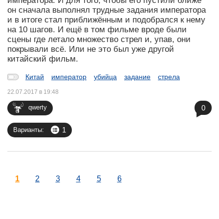
императора. И для того, чтобы его пустили ближе
он сначала выполнял трудные задания императора
и в итоге стал приближённым и подобрался к нему
на 10 шагов. И ещё в том фильме вроде были
сцены где летало множество стрел и, упав, они
покрывали всё. Или не это был уже другой
китайский фильм.
Китай
император
убийца
задание
стрела
22.07.2017 в 19:48
0
qwerty
1
Варианты:
1
2
3
4
5
6