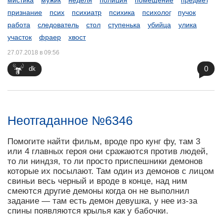
мистика
мужик
неделя
полиция
помещение
предмет
признание
псих
психиатр
психика
психолог
пучок
работа
следователь
стол
ступенька
убийца
улика
участок
фраер
хвост
27.07.2018 в 09:56
0
dk
Неотгаданное №6346
Помогите найти фильм, вроде про кунг фу, там 3
или 4 главных героя они сражаются против людей,
то ли ниндзя, то ли просто приспешники демонов
которые их посылают. Там один из демонов с лицом
свиньи весь черный и вроде в конце, над ним
смеются другие демоны когда он не выполнил
задание — там есть демон девушка, у нее из-за
спины появляются крылья как у бабочки.