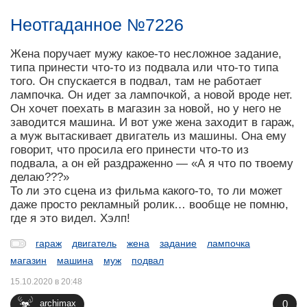
Неотгаданное №7226
Жена поручает мужу какое-то несложное задание,
типа принести что-то из подвала или что-то типа
того. Он спускается в подвал, там не работает
лампочка. Он идет за лампочкой, а новой вроде нет.
Он хочет поехать в магазин за новой, но у него не
заводится машина. И вот уже жена заходит в гараж,
а муж вытаскивает двигатель из машины. Она ему
говорит, что просила его принести что-то из
подвала, а он ей раздраженно — «А я что по твоему
делаю???»
То ли это сцена из фильма какого-то, то ли может
даже просто рекламный ролик… вообще не помню,
где я это видел. Хэлп!
гараж
двигатель
жена
задание
лампочка
магазин
машина
муж
подвал
15.10.2020 в 20:48
0
archimax