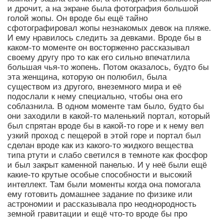
и дрочит, а на экране была фотография большой
голой жопы. Он вроде бы ещё тайно
сфотографировал жопы незнакомых девок на пляже.
И ему нравилось следить за девками. Вроде бы в
каком-то моменте он восторженно рассказывал
своему другу про то как его сильно впечатлила
большая чья-то жопень. Потом оказалось, будто бы
эта женщина, которую он полюбил, была
существом из другого, внеземного мира и её
подослали к нему специально, чтобы она его
соблазнила. В одном моменте там было, будто бы
они заходили в какой-то маленький портал, который
был спрятан вроде бы в какой-то горе и к нему вел
узкий проход с пещерой в этой горе и портал был
сделан вроде как из какого-то жидкого вещества
типа ртути и слабо светился в темноте как фосфор
и был закрыт каменной панелью. И у неё были ещё
какие-то крутые особые способности и высокий
интеллект. Там были моменты когда она помогала
ему готовить домашнее задание по физике или
астрономии и рассказывала про неоднородность
земной гравитации и ещё что-то вроде бы про