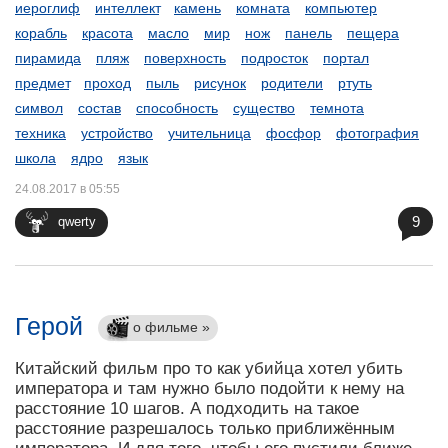
иероглиф
интеллект
камень
комната
компьютер
корабль
красота
масло
мир
нож
панель
пещера
пирамида
пляж
поверхность
подросток
портал
предмет
проход
пыль
рисунок
родители
ртуть
символ
состав
способность
существо
темнота
техника
устройство
учительница
фосфор
фотография
школа
ядро
язык
24.08.2017 в 05:55
9
qwerty
Герой
о фильме »
Китайский фильм про то как убийца хотел убить
императора и там нужно было подойти к нему на
расстояние 10 шагов. А подходить на такое
расстояние разрешалось только приближённым