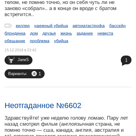
телом, не помню точно, но он себя чуть ли не
заново «собрал».. а в конце он вроде с братом
встретится..
киллер
наемный убийца
автокатастрофа
бассейн
блондинка
дом
друзья
жизнь
задание
невеста
обещание
проблема
убийца
15.12.2018 в 23:42
1
JaneS
1
Варианты:
Неотгаданное №6602
Здравствуйте! уже неделю голову ломаю. Пару лет
назад смотрел фильм (англоязычная страна, не
помню точно — сша, канада, англия, австралия и