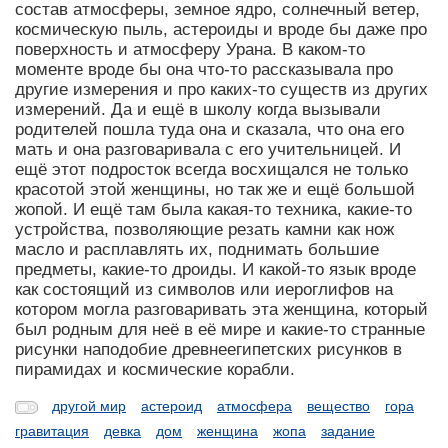
состав атмосферы, земное ядро, солнечный ветер,
космическую пыль, астероиды и вроде бы даже про
поверхность и атмосферу Урана. В каком-то
моменте вроде бы она что-то рассказывала про
другие измерения и про каких-то существ из других
измерений. Да и ещё в школу когда вызывали
родителей пошла туда она и сказала, что она его
мать и она разговаривала с его учительницей. И
ещё этот подросток всегда восхищался не только
красотой этой женщины, но так же и ещё большой
жопой. И ещё там была какая-то техника, какие-то
устройства, позволяющие резать камни как нож
масло и расплавлять их, поднимать большие
предметы, какие-то дроиды. И какой-то язык вроде
как состоящий из символов или иероглифов на
котором могла разговаривать эта женщина, который
был родным для неё в её мире и какие-то странные
рисунки наподобие древнеегипетских рисунков в
пирамидах и космические корабли.
другой мир
астероид
атмосфера
вещество
гора
гравитация
девка
дом
женщина
жопа
задание