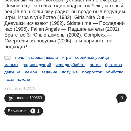
Помню еще, что был один подросток Лекс, который
вещал по школьному радио, он вроде был ведущим
игры. Игра в убийство (1982), Girls Nite Out —
Девушки исчезают (1982), Sidste time — Последний
час (1995), Fallen Angels — Падшие ангелы (2002),
Братство 3: Юные демоны (2002), Complexx —
Смертельная ловушка (2006), эти варианты не
подходят!
ночь
старшая школа
игра
серийный убийца
маньяк
радиоведущий
череда убийств
ангел
братство
девушка
демон
задание
ловушка
подросток
убийство
часы
школа
22.05.2026 в 15:15
0
marcus190369
1
Варианты: