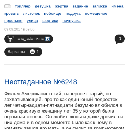
триллер
девушка
жертва
задание
записка
имена
кровать
листочек
побоище
подруга
помещение
простыня
улица
шортики
ночнушка
09.09.2017 в 09:06
0
lana_iadarinkina
1
Варианты:
Неотгаданное №6248
Фильм Американистский, наверное старый, но
захватывающий, про то как один юный подросток
лет четырнадцати-пятнадцати безумно влюбился в
очень красивую женщину лет 35 у которой была
огромная жопень. Он любил жопы и даже дрочил на
них дома и в одном моменте было как к нему в
комнату зашла его мать, а он сидит за компьютером