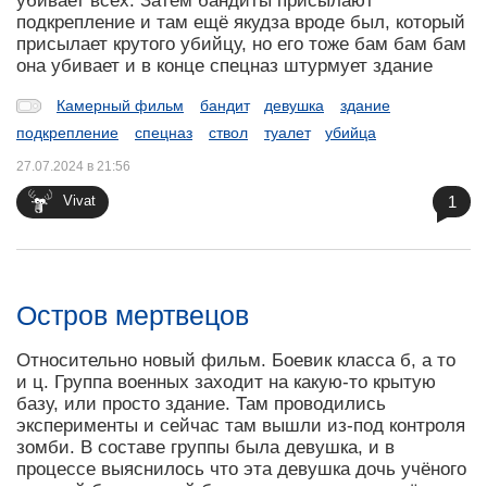
убивает всех. Затем бандиты присылают
подкрепление и там ещё якудза вроде был, который
присылает крутого убийцу, но его тоже бам бам бам
она убивает и в конце спецназ штурмует здание
Камерный фильм
бандит
девушка
здание
подкрепление
спецназ
ствол
туалет
убийца
27.07.2024 в 21:56
1
Vivat
Остров мертвецов
Относительно новый фильм. Боевик класса б, а то
и ц. Группа военных заходит на какую-то крытую
базу, или просто здание. Там проводились
эксперименты и сейчас там вышли из-под контроля
зомби. В составе группы была девушка, и в
процессе выяснилось что эта девушка дочь учёного