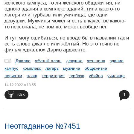
женского кампуса, то ли женского общежития, ни
одного здания а комплекс зданий, типа какого-то
лагеря или турбазы или училища, где одни
девушки. Мужчины может и есть в качестве какого-
то персонала, не помню, может вообще нет.
И тут могу ошибаться, но вроде бы в названии так и
есть слово джалло или жёлтый, Но это точно не
фильм «джалло» Дарио ардженто.
Джалло
жёлтый плащ
девушка
женщина
здание
кампус
комплекс
лагерь
мужчина
общежитие
перчатки
плащ
территория
турбаза
убийца
училище
14.12.2022 в 18:55
1
rdsx
Неотгаданное №7451