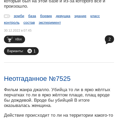
который был на этой базе и из-за которого всё и
произошло.
зомби
база
боевик
девушка
здание
класс
контроль
состав
эксперимент
30.12.2022 в 07:45
2
rdsx
1
Варианты:
Неотгаданное №7525
Фильм жанра джалло. Убийца то ли в ярко жёлтых
перчатках то ли в ярко жёлтом плаще, плащ вроде
бы дождевой. Вроде бы убийцей В итоге
оказывалась женщина.
Действие происходит то ли на территории какого-то