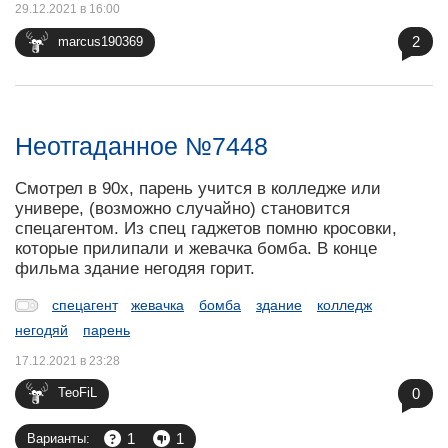
29.12.2021 в 16:00
2
marcus190369
Неотгаданное №7448
Смотрел в 90х, парень учится в колледже или
универе, (возможно случайно) становится
спецагентом. Из спец гаджетов помню кросовки,
которые прилипали и жевачка бомба. В конце
фильма здание негодяя горит.
спецагент
жевачка
бомба
здание
колледж
негодяй
парень
17.12.2021 в 23:28
0
TeoFiL
1
1
Варианты: