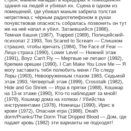
здания на людей и убивал их. Сцена в одном из
помещений, где убивал маньяк забрела толстая
негритянка с чёрным радиотелефоном в руках
почувствовав опасность собралась позвонить он тут
же на неё напал и убил. Затаившийся (1986),
Темная башня (1987), Trapped (1989), Полицейский-
психопат 2 1993, Too Scared to Scream — Слишком
страшно, чтобы кричать (1984), The Face of Fear —
Лицо страха (1990), Lower Level — Нижний этаж
(1991), Boyz Can't Fly — Мертвые не летают (1992),
Крепкие орешки (1990), I Can Make You Love Me — Я
могу заставить тебя полюбить меня / По следу
Лоры (1993), Невооруженным глазом 1983, Седьмой
этаж 1993, Четвертый этаж (1999), Crosstalk (1982),
Hide and Go Shriek — Игра в прятки (1988), Кошмар
на 13-м этаже (1990), Кто-то наблюдает за мной!
(1978), Кошмар дома на холмах / Убийства
инструментами (1978), Ножницы (1990), Ирис в
крови (1972), Опасная игра (1988), Death
dorm/Pranks/The Dorm That Dripped Blood — Дом, где
падает кровь (1982) эти варианты не подходят!