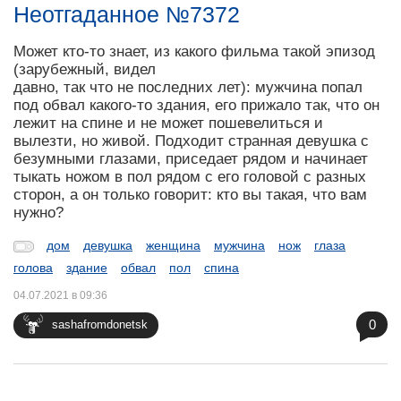
Неотгаданное №7372
Может кто-то знает, из какого фильма такой эпизод
(зарубежный, видел
давно, так что не последних лет): мужчина попал
под обвал какого-то здания, его прижало так, что он
лежит на спине и не может пошевелиться и
вылезти, но живой. Подходит странная девушка с
безумными глазами, приседает рядом и начинает
тыкать ножом в пол рядом с его головой с разных
сторон, а он только говорит: кто вы такая, что вам
нужно?
дом
девушка
женщина
мужчина
нож
глаза
голова
здание
обвал
пол
спина
04.07.2021 в 09:36
0
sashafromdonetsk