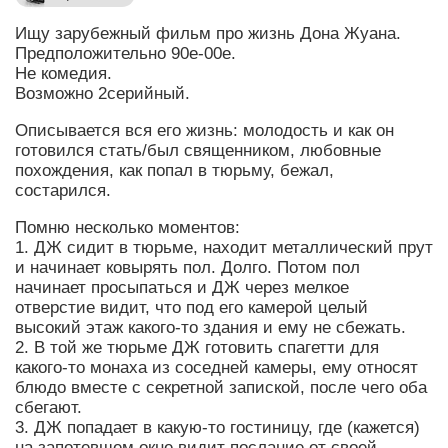
Ищу зарубежный фильм про жизнь Дона Жуана.
Предположительно 90е-00е.
Не комедия.
Возможно 2серийный.
Описывается вся его жизнь: молодость и как он
готовился стать/был священником, любовные
похождения, как попал в тюрьму, бежал,
состарился.
Помню несколько моментов:
1. ДЖ сидит в тюрьме, находит металлический прут
и начинает ковырять пол. Долго. Потом пол
начинает просыпаться и ДЖ через мелкое
отверстие видит, что под его камерой целый
высокий этаж какого-то здания и ему не сбежать.
2. В той же тюрьме ДЖ готовить спагетти для
какого-то монаха из соседней камеры, ему относят
блюдо вместе с секретной запиской, после чего оба
сбегают.
3. ДЖ попадает в какую-то гостиницу, где (кажется)
на запотевшем окне видит послание от своей