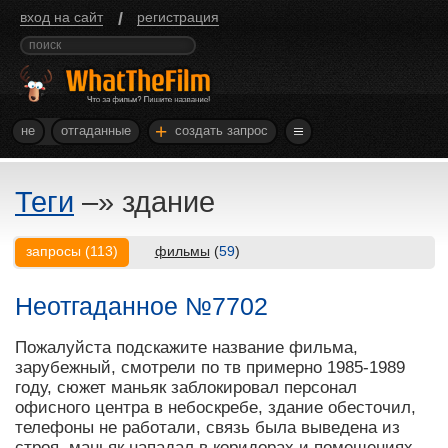
/
вход на сайт
регистрация
+
не
отгаданные
создать запрос
Теги
–»
здание
запросы
(
113
)
фильмы
(
59
)
Неотгаданное №7702
Пожалуйста подскажите название фильма,
зарубежный, смотрели по тв примерно 1985-1989
году, сюжет маньяк заблокировал персонал
офисного центра в небоскребе, здание обесточил,
телефоны не работали, связь была выведена из
строя, маньяк нападал в коридорах и помещениях