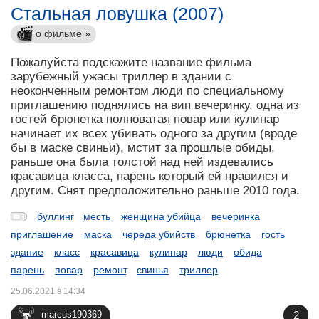
Стальная ловушка (2007)
о фильме »
Пожалуйста подскажите название фильма
зарубежный ужасы триллер в здании с
неоконченным ремонтом люди по специальному
приглашению поднялись на вип вечеринку, одна из
гостей брюнетка полноватая повар или кулинар
начинает их всех убивать одного за другим (вроде
бы в маске свиньи), мстит за прошлые обиды,
раньше она была толстой над ней издевались
красавица класса, парень который ей нравился и
другим. Снят предположительно раньше 2010 года.
буллинг
месть
женщина убийца
вечеринка
приглашение
маска
череда убийств
брюнетка
гость
здание
класс
красавица
кулинар
люди
обида
парень
повар
ремонт
свинья
триллер
25.06.2021 в 14:34
2
marcus190369