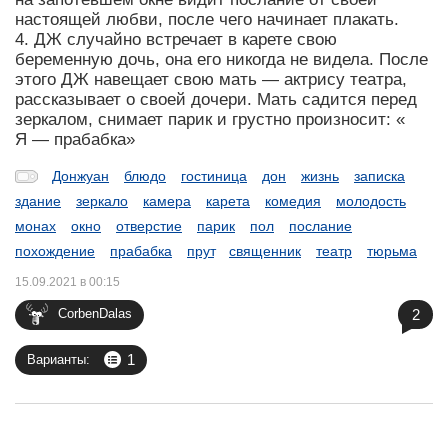
настоящей любви, после чего начинает плакать.
4. ДЖ случайно встречает в карете свою
беременную дочь, она его никогда не видела. После
этого ДЖ навещает свою мать — актрису театра,
рассказывает о своей дочери. Мать садится перед
зеркалом, снимает парик и грустно произносит: «
Я — прабабка»
Донжуан
блюдо
гостиница
дон
жизнь
записка
здание
зеркало
камера
карета
комедия
молодость
монах
окно
отверстие
парик
пол
послание
похождение
прабабка
прут
священник
театр
тюрьма
15.09.2021 в 00:15
2
CorbenDalas
1
Варианты: