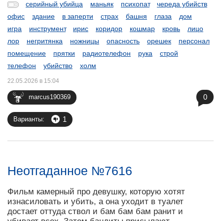
серийный убийца
маньяк
психопат
череда убийств
офис
здание
в заперти
страх
башня
глаза
дом
игра
инструмент
ирис
коридор
кошмар
кровь
лицо
лор
негритянка
ножницы
опасность
орешек
персонал
помещение
прятки
радиотелефон
рука
строй
телефон
убийство
холм
22.05.2026 в 15:04
0
marcus190369
1
Варианты:
Неотгаданное №7616
Фильм камерный про девушку, которую хотят
изнасиловать и убить, а она уходит в туалет
достает оттуда ствол и бам бам бам ранит и