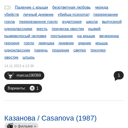
Падение с крыши
безответная любовь
череда
убийств
личный дневник
убийца-психопат
перерезание
горла
перерезанное горло
аудитория
школа
выпускной
одноклассники
месть
прическа хвостик
рыжий
рыжеволосый человек
протыкание
на крыше
вечеринка
героиня
горло
девушка
дневник
здание
крыша
одноклассник
парень
праздник
свитер
триллер
хвостик
штырь
14.11.2021 в 13:36
1
marcus190369
1
Варианты:
Казанова / Casanova (1987)
о фильме »