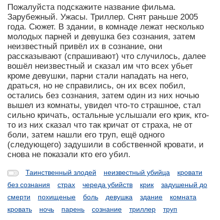
Пожалуйста подскажите название фильма.
Зарубежный. Ужасы. Триллер. Снят раньше 2005
года. Сюжет. В здании, в комнаде лежат несколько
молодых парней и девушка без сознания, затем
неизвестный привёл их в сознание, они
рассказывают (спрашивают) что случилось, далее
вошёл неизвестный и сказал им что всех убьет
кроме девушки, парни стали нападать на него,
драться, но не справились, он их всех побил,
остались без сознания, затем один из них ночью
вышел из комнаты, увидел что-то страшное, стал
сильно кричать, остальные услышали его крик, кто-
то из них сказал что так кричат от страха, не от
боли, затем нашли его труп, ещё одного
(следующего) задушили в собственной кровати, и
снова не показали кто его убил.
Таинственный злодей
неизвестный убийца
кровати
без сознания
страх
череда убийств
крик
задушеный до
смерти
похищеные
боль
девушка
здание
комната
кровать
ночь
парень
сознание
триллер
труп