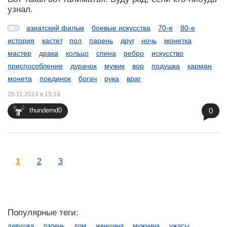
узнал.
азиатский фильм
боевые искусства
70-е
80-е
история
кастет
пол
парень
друг
ночь
монетка
мастер
драка
кольцо
спина
ребро
искусство
приспособление
дурачок
мужик
вор
подушка
карман
монета
поединок
богач
рука
враг
20.11.2014 в 15:18
0
thundernd0
1
2
3
Популярные теги:
девушка
парень
дом
женщина
мужчина
ужасы