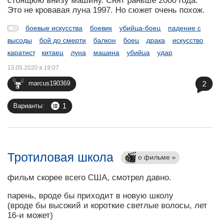
стоящюю внизу машину. Снят раньше 2000 года.
Это не кровавая луна 1997. Но сюжет очень похож.
боевые искусства
боевик
убийца-боец
падение с
высоды
бой до смерти
балкон
боец
драка
искусство
каратист
китаец
луна
машина
убийца
удар
13.05.2020 в 19:07
2
marcus190369
1
Варианты:
Тротиловая школа
о фильме »
фильм скорее всего США, смотрел давно.
парень, вроде бы приходит в новую школу
(вроде бы высокий и короткие светлые волосы, лет
16-и может)