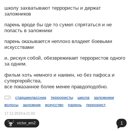
школу захватывают террористы и держат
заложников
парень вроде бы где то сумел спрятаться и не
попасть в заложники
парень оказывается неплохо владеет боевыми
искусствами
и, рискуя собой, обезвреживает террористов одного
за одним.
фильм хоть немного и наивен, но без пафоса и
супергеройства,
все показанное более менее правдоподобно.
старшеклассник
террористы
школа
заложники
волосы
заложник
искусство
парень
террорист
17.12.2019 в 21:02
1
victor_em2