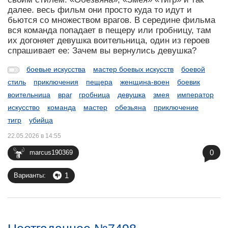
далее. весь фильм они просто куда то идут и
бьются со множеством врагов. В середине фильма
вся команда попадает в пещеру или гробницу, там
их догоняет девушка воительница, один из героев
спрашивает ее: Зачем вы вернулись девушка?
боевые искусства
мастер боевых искусств
боевой
стиль
приключения
пещера
женщина-воен
боевик
воительница
враг
гробница
девушка
змея
император
искусство
команда
мастер
обезьяна
приключение
тигр
убийца
22.05.2026 в 14:55
0
marcus190369
1
Варианты: