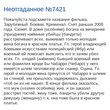
Неотгаданное №7421
Пожалуйста подскажите название фильма.
Зарубежный. Боевик. Криминал. Снят раньше 2000
года. Сюжет. В доме (особняке) богача на вечеринке
(празднике) наёмные убийцы (бандиты)
расстреливают всех, выживает только молодая
жена богача в красном платье. Гл. герой владеющий
боевыми искусствами полицейский (Фбр) или
военный ей помогает выяснить кто и зачем убил
всех. Гл. злодей (наёмник) бывший военный имя
или фамилия вроде бы Чабарро (Чебаро) у него
имеется шлем тепловизор или сканер. Сцена. Гл.
герой и молодая жена прячутся от Чабарро в шлеме
за стенкой, им пришлось задерживать дыхание
чтоб он их не нашел. В конце фильма оказалось,
что муж (хозяин особняка) жив, и он заказал
расстрел гостей, жену тоже, бандиты убили другую
девушку (женщину) т. к. она тоже была в красном
платье.