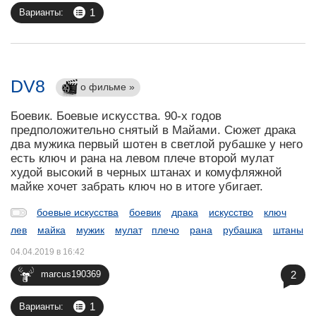
1
Варианты:
DV8
о фильме »
Боевик. Боевые искусства. 90-х годов
предположительно снятый в Майами. Сюжет драка
два мужика первый шотен в светлой рубашке у него
есть ключ и рана на левом плече второй мулат
худой высокий в черных штанах и комуфляжной
майке хочет забрать ключ но в итоге убигает.
боевые искусства
боевик
драка
искусство
ключ
лев
майка
мужик
мулат
плечо
рана
рубашка
штаны
04.04.2019 в 16:42
2
marcus190369
1
Варианты: