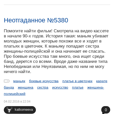
Неотгаданное №5380
Помогите найти фильм! Смотрела на видео кассете
в начале 90-х годов. История такая: маньяк убивает
молодых женщин, которые похожи все и ходят в
платьях в цветочек. К маньяку попадает сестра
женщины-полицейской и она начинает ее спасать.
Про боевые искусства там много, она ищет среди
банд, дерется со всеми. Вроде даже название типа
Непобедимая или Неуязвимая, но по ним не могу
ничего найти.
маньяк
боевые искусства
платье в цветочек
карате
банда
женщина
сестра
искусство
платье
женщина-
полицейский
04.02.2016 в 22:04
0
katkorneeva