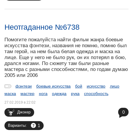
Неотгаданное №6738
Помогите пожалуйста найти фильм жанра боевые
искусства фэнтези, названия не помню, помню был
там герой, на нем была белая одежда и маска на
лице. Еще у него не было рук, он их потерял в бою,
дрался ногами. По сюжету там были разные
мастера с разными способностями, по годам думаю
2005 или 2006
фэнтези
боевые искусства
бой
искусство
лицо
маска
мастер
нога
одежда
рука
способность
27.02.2019 в 22:02
0
Джокер
1
Варианты: