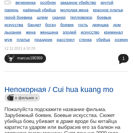
вечеринка
особняк
заказное убийство
крутой
парень
наёмный убийца
молодая жена
красное платье
герой боевика
шлем
сканер
тепловизор
боевые
искусства
бандит
богач
боевик
гость
девушка
дом
дыхание
жена
женщина
злодей
искусство
криминал
муж
платье
праздник
расстрел
стенка
убийца
хозяин
12.11.2021 в 10:29
1
marcus190369
Непокорная / Cui hua kuang mo
о фильме »
Пожалуйста подскажите название фильма.
Зарубежный боевик. Боевые искусства. Сюжет
убийца боец убивает в драке вроде бы китайца
каратиста ударом или выбрасив его за балкон на