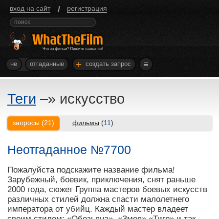
/
вход на сайт
регистрация
+
не
отгаданные
создать запрос
Теги
–»
искусство
запросы
(
21
)
фильмы
(
11
)
Неотгаданное №7700
Пожалуйста подскажите название фильма!
Зарубежный, боевик, приключения, снят раньше
2000 года, сюжет Группа мастеров боевых искусств
различных стилей должна спасти малолетнего
императора от убийц. Каждый мастер владеет
своим стилем: «Обезьяна», «Змея» «Тигр» и так