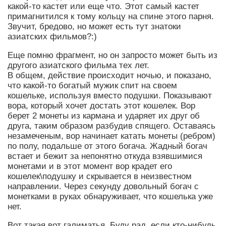
какой-то кастет или еще что. Этот самый кастет
примагнитился к тому кольцу на спине этого парня.
Звучит, бредово, но может есть тут знатоки
азиатских фильмов?:)
Еще помню фрагмент, но он запросто может быть из
другого азиатского фильма тех лет.
В общем, действие происходит ночью, и показано,
что какой-то богатый мужик спит на своем
кошельке, используя вместо подушки. Показывают
вора, который хочет достать этот кошелек. Вор
берет 2 монеты из кармана и ударяет их друг об
друга, таким образом разбудив спящего. Оставаясь
незамеченым, вор начинает катать монеты (ребром)
по полу, подальше от этого богача. Жадный богач
встает и бежит за непонятно откуда взявшимися
монетами и в этот момент вор крадет его
кошелек\подушку и скрывается в неизвестном
направлении. Через секунду довольный богач с
монетками в руках обнаруживает, что кошелька уже
нет.
Вот такая вот галиматья. Буду рад, если кто-нибудь