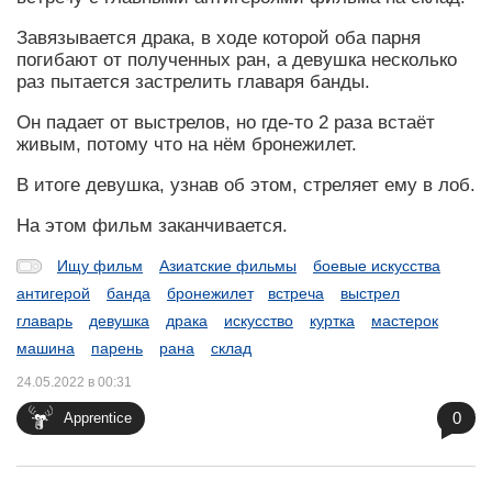
Завязывается драка, в ходе которой оба парня
погибают от полученных ран, а девушка несколько
раз пытается застрелить главаря банды.
Он падает от выстрелов, но где-то 2 раза встаёт
живым, потому что на нём бронежилет.
В итоге девушка, узнав об этом, стреляет ему в лоб.
На этом фильм заканчивается.
Ищу фильм
Азиатские фильмы
боевые искусства
антигерой
банда
бронежилет
встреча
выстрел
главарь
девушка
драка
искусство
куртка
мастерок
машина
парень
рана
склад
24.05.2022 в 00:31
0
Apprentice