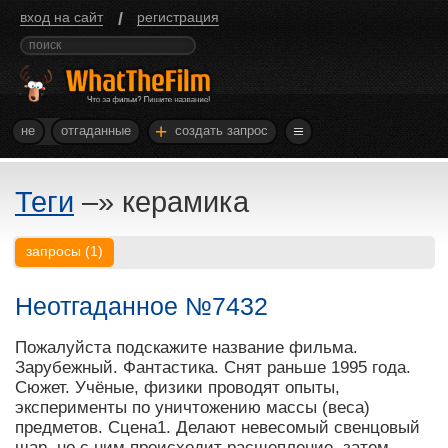
/
вход на сайт
регистрация
+
не
отгаданные
создать запрос
Теги
–»
керамика
запросы
(
1
)
Неотгаданное №7432
Пожалуйста подскажите название фильма.
Зарубежный. Фантастика. Снят раньше 1995 года.
Сюжет. Учёные, физики проводят опыты,
эксперименты по уничтожению массы (веса)
предметов. Сцена1. Делают невесомый свенцовый
шар, но с ним происходит расщепление, затем