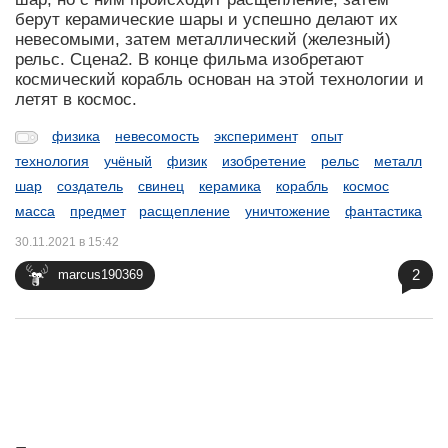
берут керамические шары и успешно делают их
невесомыми, затем металлический (железный)
рельс. Сцена2. В конце фильма изобретают
космический корабль основан на этой технологии и
летят в космос.
физика
невесомость
эксперимент
опыт
технология
учёный
физик
изобретение
рельс
металл
шар
создатель
свинец
керамика
корабль
космос
масса
предмет
расщепление
уничтожение
фантастика
30.11.2021 в 15:42
2
marcus190369