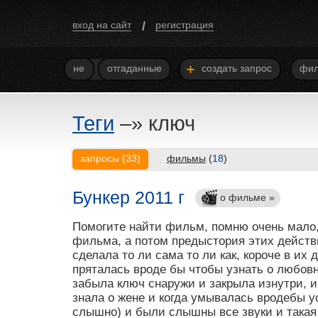
/
вход на сайт
регистрация
+
не
отгаданные
создать запрос
фил
Теги
–»
ключ
запросы
(
33
)
фильмы
(
18
)
Бункер 2011 г
о фильме »
Помогите найти фильм, помню очень мало,
фильма, а потом предыстория этих действ
сделала то ли сама то ли как, короче в и
пряталась вроде бы чтобы узнать о любовн
забыла ключ снаружи и закрыла изнутри, 
знала о жене и когда умывалась вродебы у
слышно) и были слышны все звуки и такая 