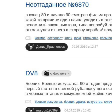
Неотгаданное №6870
в конец 80 и начало 90 смотрел фильм про
какой то причине один начал уходить в от
вспомнить закон ньютона, типа попробуй о
оттолкнулся от него в сторону корабля! вро
космос
,
астронавт
,
ключ
,
рука
,
страховка
,
космич
Денис_Красноярск
29.08.2019 в 12:57
DV8
о фильме »
Боевик. Боевые искусства. 90-х годов пре
первый шотен в светлой рубашке у него ес
в черных штанах и комуфляжной майке хоче
боевые искусства
,
боевик
,
драка
,
искусство
,
ключ
marcus190369
04.04.2019 в 16:42