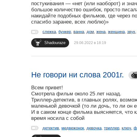
постукивания — «нет (или наоборот) и зна
большое количество ошибок, просто писала
накидайте подобных фильмов, где через п
спасибо заранее, всех люблю)»
слежка
,
бункер
,
ванна
,
дом
,
жена
,
женщина
,
звук
Shadouraze
29.06.2022 в 18:19
Не говори ни слова 2001г.
Всем привет!
Смотрела фильм около 25 лет назад.
Триллер-детектив, в главных ролях, возмож
маленькой девочкой (то ли дочь, то ли он 
И в самом конце фильма выясняется, что к
время носила с собой
детектив
,
медвежонок
,
девочка
,
триллер
,
ключ
,
ф