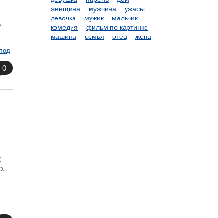
женщина
мужчина
ужасы
девочка
мужик
мальчик
е
комедия
фильм по картинке
машина
семья
отец
жена
лод
0
с
о.