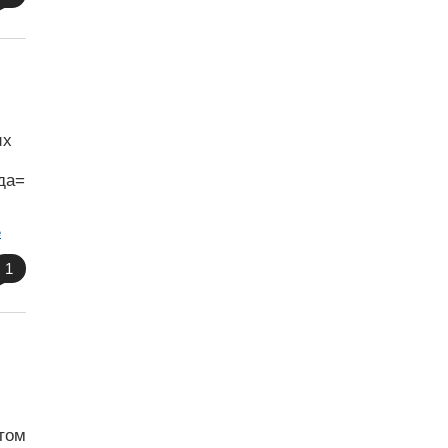
их
да=
е
1
стом