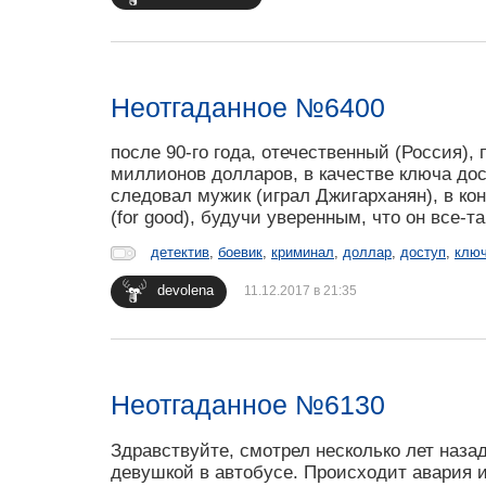
Неотгаданное №6400
после 90-го года, отечественный (Россия),
миллионов долларов, в качестве ключа дост
следовал мужик (играл Джигарханян), в ко
(for good), будучи уверенным, что он все-
детектив
,
боевик
,
криминал
,
доллар
,
доступ
,
клю
devolena
11.12.2017 в 21:35
Неотгаданное №6130
Здравствуйте, смотрел несколько лет назад
девушкой в автобусе. Происходит авария и