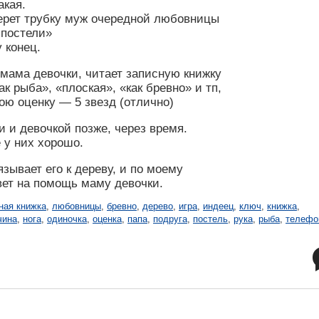
акая.
берет трубку муж очередной любовницы
 постели»
у конец.
 мама девочки, читает записную книжку
 рыба», «плоская», «как бревно» и тп,
ою оценку — 5 звезд (отлично)
и и девочкой позже, через время.
 у них хорошо.
язывает его к дереву, и по моему
овет на помощь маму девочки.
ная книжка
,
любовницы
,
бревно
,
дерево
,
игра
,
индеец
,
ключ
,
книжка
,
чина
,
нога
,
одиночка
,
оценка
,
папа
,
подруга
,
постель
,
рука
,
рыба
,
телефо