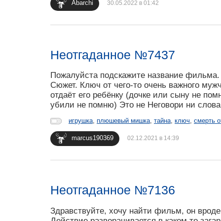
Abarchi
30.05.2022 в 01:42
Неотгаданное №7437
Пожалуйста подскажите название фильма. 
Сюжет. Ключ от чего-то очень важного муж
отдаёт его ребёнку (дочке или сыну не пом
убили не помню) Это не Неговори ни слова
игрушка
,
плюшевый мишка
,
тайна
,
ключ
,
смерть о
marcus190369
02.12.2021 в 14:39
Неотгаданное №7136
Здравствуйте, хочу найти фильм, он вро
Действие разворачивается в каком то зага