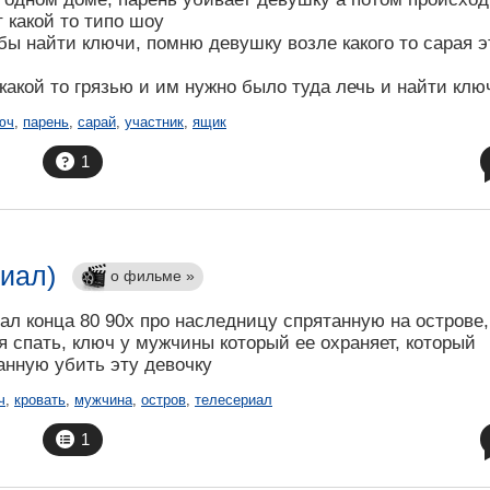
т какой то типо шоу
бы найти ключи, помню девушку возле какого то сарая э
акой то грязью и им нужно было туда лечь и найти клю
юч
,
парень
,
сарай
,
участник
,
ящик
1
иал)
о фильме »
ал конца 80 90х про наследницу спрятанную на острове,
ся спать, ключ у мужчины который ее охраняет, который
нную убить эту девочку
ч
,
кровать
,
мужчина
,
остров
,
телесериал
1