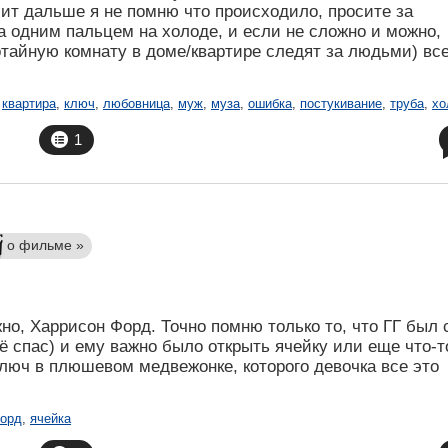
чит дальше я не помню что происходило, просите за
 одним пальцем на холоде, и если не сложно и можно,
отайную комнату в доме/квартире следят за людьми) вс
,
квартира
,
ключ
,
любовница
,
муж
,
муза
,
ошибка
,
постукивание
,
труба
,
хо
1
о фильме »
но, Харрисон Форд. Точно помню только то, что ГГ был 
её спас) и ему важно было открыть ячейку или еще что-т
люч в плюшевом медвежонке, которого девочка все это
орд
,
ячейка