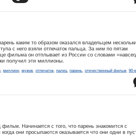
 парень каким то образом оказался владельцем нескольк
упа с него взяли отпечаток пальца. За ним по пятам
нце фильма он отплывает из России со словами =навсег
таки получил эти миллионы.
ч
,
миллион
,
мужик
,
отпечаток
,
палец
,
парень
,
отечественный фильм
,
90-
 фильм. Начинается с того, что парень знакомится с
 когда они просыпаются оказывается что они одни в пу