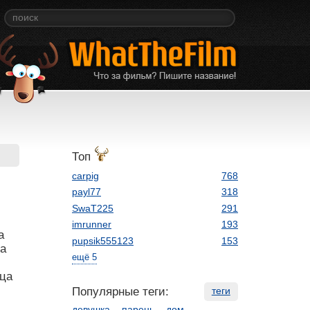
Топ
carpig
768
payl77
318
SwaT225
291
imrunner
193
а
pupsik555123
153
на
ещё 5
ица
Популярные теги:
теги
девушка
парень
дом