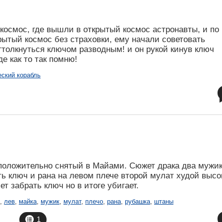
 космос, где вышли в открытый космос астронавты, и по
крытый космос без страховки, ему начали советовать
ттолкнуться ключом разводным! и он рукой кинув ключ
де как то так помню!
еский корабль
дположительно снятый в Майами. Сюжет драка два мужи
ть ключ и рана на левом плече второй мулат худой высо
т забрать ключ но в итоге убигает.
,
лев
,
майка
,
мужик
,
мулат
,
плечо
,
рана
,
рубашка
,
штаны
1