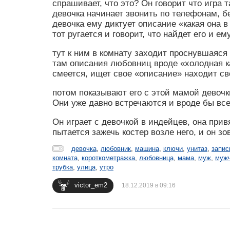
спрашивает, что это? Он говорит что игра т
девочка начинает звонить по телефонам, 
девочка ему диктует описание «какая она в
тот ругается и говорит, что найдет его и ем
тут к ним в комнату заходит проснувшаяся
там описания любовниц вроде «холодная как
смеется, ищет свое «описание» находит св
потом показывают его с этой мамой девочк
Они уже давно встречаются и вроде бы все
Он играет с девочкой в индейцев, она прив
пытается зажечь костер возле него, и он з
девочка
,
любовник
,
машина
,
ключи
,
унитаз
,
запис
комната
,
короткометражка
,
любовница
,
мама
,
муж
,
муж
трубка
,
улица
,
утро
victor_em2
18.12.2019 в 09:16