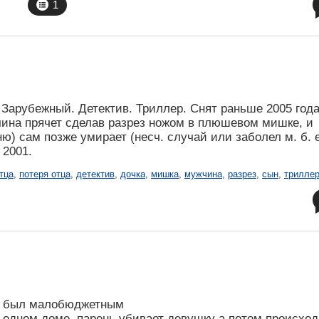
1
Зарубежный. Детектив. Триллер. Снят раньше 2005 года
чина прячет сделав разрез ножом в плюшевом мишке, и
ню) сам позже умирает (несч. случай или заболел м. б. 
 2001.
тца
,
потеря отца
,
детектив
,
дочка
,
мишка
,
мужчина
,
разрез
,
сын
,
трилле
де был малобюджетным
р одном доме, парень убивает девушку а потом происход