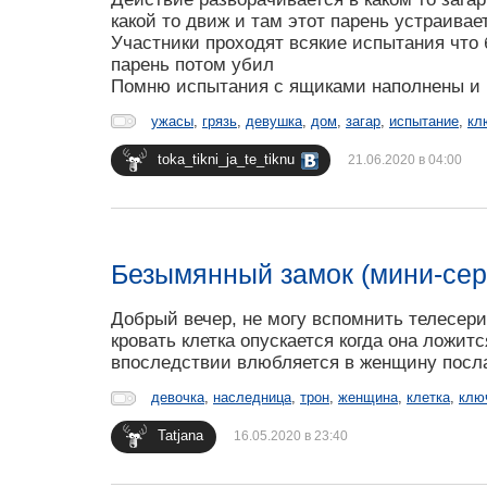
какой то движ и там этот парень устраивае
Участники проходят всякие испытания что 
парень потом убил
Помню испытания с ящиками наполнены и к
ужасы
,
грязь
,
девушка
,
дом
,
загар
,
испытание
,
кл
toka_tikni_ja_te_tiknu
21.06.2020 в 04:00
Безымянный замок (мини-сер
Добрый вечер, не могу вспомнить телесери
кровать клетка опускается когда она ложит
впоследствии влюбляется в женщину посла
девочка
,
наследница
,
трон
,
женщина
,
клетка
,
клю
Tatjana
16.05.2020 в 23:40