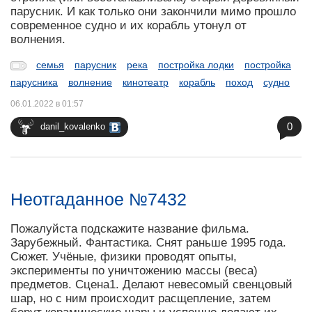
парусник. И как только они закончили мимо прошло
современное судно и их корабль утонул от
волнения.
семья
парусник
река
постройка лодки
постройка
парусника
волнение
кинотеатр
корабль
поход
судно
06.01.2022 в 01:57
0
danil_kovalenko
Неотгаданное №7432
Пожалуйста подскажите название фильма.
Зарубежный. Фантастика. Снят раньше 1995 года.
Сюжет. Учёные, физики проводят опыты,
эксперименты по уничтожению массы (веса)
предметов. Сцена1. Делают невесомый свенцовый
шар, но с ним происходит расщепление, затем