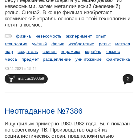
берут керамические шары и успешно делают их
невесомыми, затем металлический (железный)
рельс. Сцена2. В конце фильма изобретают
космический корабль основан на этой технологии и
летят в космос.
физика
невесомость
эксперимент
опыт
технология
учёный
физик
изобретение
рельс
металл
шар
создатель
свинец
керамика
корабль
космос
масса
предмет
расщепление
уничтожение
фантастика
30.11.2021 в 15:42
2
marcus190369
Неотгаданное №7386
Ищу фильм примерно 1980-1982 года. Был показан
по советскому ТВ. Производство одной из
социалистических стран, предположительно