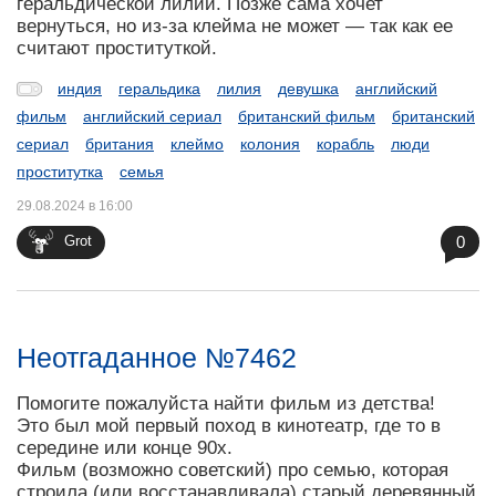
геральдической лилии. Позже сама хочет
вернуться, но из-за клейма не может — так как ее
считают проституткой.
индия
геральдика
лилия
девушка
английский
фильм
английский сериал
британский фильм
британский
сериал
британия
клеймо
колония
корабль
люди
проститутка
семья
29.08.2024 в 16:00
0
Grot
Неотгаданное №7462
Помогите пожалуйста найти фильм из детства!
Это был мой первый поход в кинотеатр, где то в
середине или конце 90х.
Фильм (возможно советский) про семью, которая
строила (или восстанавливала) старый деревянный