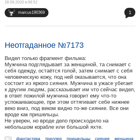
28.09.2020 в 08:52
1
marcus190369
Неотгаданное №7173
Видел только фрагмент фильма:
Мужчина подглядывает за женщиной, та снимает с
себя одежду, остаётся голой, затем снимает с себя
человеческую кожу, под ней оказывается, что она
состоит из яркого сияния. Мужчина в ужасе убегает
к другим людям, рассказывает им что сейчас видел,
в ответ пожилой мужчина говорит ему что-то
успокаивающее, при этом оттягивает себе нижнее
веко вниз, под веком видно то-же сияние. Все они
вроде как пришельцы.
Не уверен, но вроде дело происходило на
небольшом корабле или большой яхте.
фантастика
триллер
пришельцы
сияние
женщина