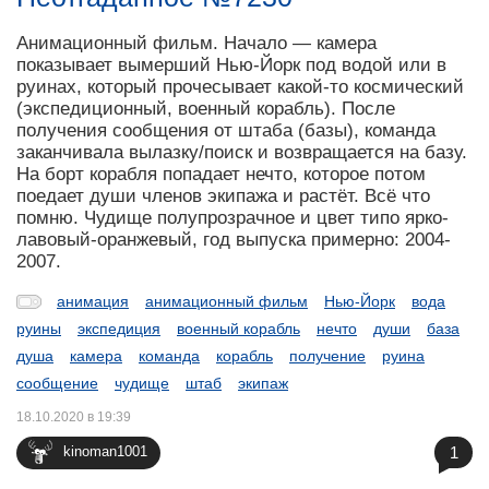
Анимационный фильм. Начало — камера
показывает вымерший Нью-Йорк под водой или в
руинах, который прочесывает какой-то космический
(экспедиционный, военный корабль). После
получения сообщения от штаба (базы), команда
заканчивала вылазку/поиск и возвращается на базу.
На борт корабля попадает нечто, которое потом
поедает души членов экипажа и растёт. Всё что
помню. Чудище полупрозрачное и цвет типо ярко-
лавовый-оранжевый, год выпуска примерно: 2004-
2007.
анимация
анимационный фильм
Нью-Йорк
вода
руины
экспедиция
военный корабль
нечто
души
база
душа
камера
команда
корабль
получение
руина
сообщение
чудище
штаб
экипаж
18.10.2020 в 19:39
1
kinoman1001