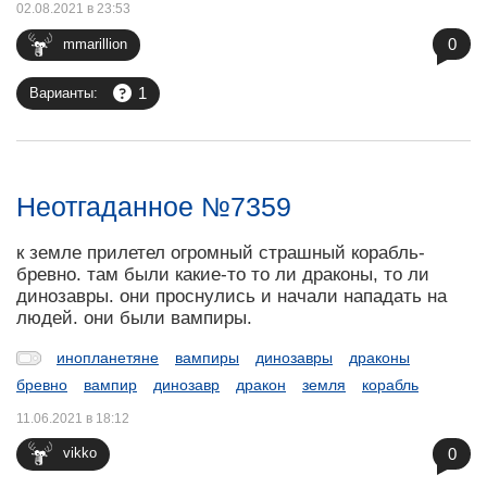
02.08.2021 в 23:53
0
mmarillion
1
Варианты:
Неотгаданное №7359
к земле прилетел огромный страшный корабль-
бревно. там были какие-то то ли драконы, то ли
динозавры. они проснулись и начали нападать на
людей. они были вампиры.
инопланетяне
вампиры
динозавры
драконы
бревно
вампир
динозавр
дракон
земля
корабль
11.06.2021 в 18:12
0
vikko