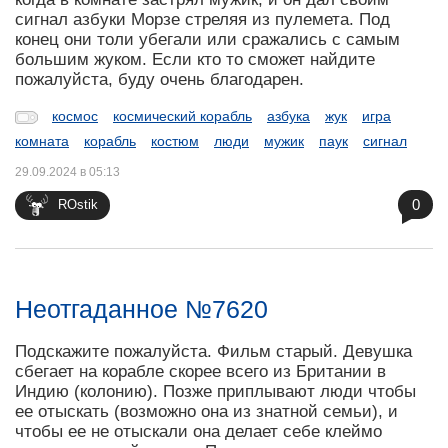
сигнал азбуки Морзе стреляя из пулемета. Под
конец они толи убегали или сражались с самым
большим жуком. Если кто то сможет найдите
пожалуйста, буду очень благодарен.
космос
космический корабль
азбука
жук
игра
комната
корабль
костюм
люди
мужик
паук
сигнал
29.09.2024 в 05:13
0
ROstik
Неотгаданное №7620
Подскажите пожалуйста. Фильм старый. Девушка
сбегает на корабле скорее всего из Британии в
Индию (колонию). Позже приплывают люди чтобы
ее отыскать (возможно она из знатной семьи), и
чтобы ее не отыскали она делает себе клеймо