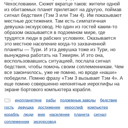
Чехословакии. Сюжет вкратце таков: жители одной
из обитаемых планет прилетают на другую, поймав
сигнал бедствия (Тэм 3 или Тэм 4). Им показывают
местные достижения. Там есть симпатичная
девушка-экскурсовод. Но один из гостей каким-то
образом оказывается в подземном мире, где
трудятся люди в рабских условиях. Оказывается
это местное население когда-то захваченной
планеты — Тури. И эта девушка тоже из Тури, но
вынуждена работать на Тэмирян. И это она,
воспользовавшись ситуацией, послала сигнал
бедствия, чтобы помочь своим соплеменникам. Чем
все закончилось, уже не помню, но вроде «наши»
победили. Помню фразу «Тэм 3 вызывает Тэм 4». А
еще помню совершенно непонятные иероглифы на
экране бортового компьютера корабля.
инопланетяне
рабы
подземные заводы
бедствие
гость
девушка
достижение
иероглиф
компьютер
корабль
люди
мир
население
планета
сигнал
соплеменник
экскурсовод