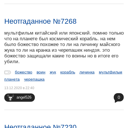
Неотгаданное №7268
мультфильм китайский или японский. помню только
что на планете был космический корабль. на нем
было божество похожее то ли на личинку майского
жука то ли на кранка из черепашек ниндзя. это
божество защищали какие то воины но в итоге его
убили.
божество
воин
жук
корабль
личинка
мультфильм
планета
черепашка
13.12.2020 в 22:40
0
angel526
Неотгаданное №7230