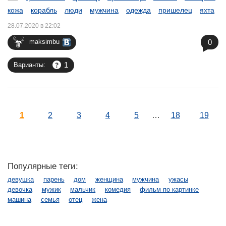
кожа
корабль
люди
мужчина
одежда
пришелец
яхта
28.07.2020 в 22:02
0
maksimbu
1
Варианты:
1
2
3
4
5
…
18
19
Популярные теги:
девушка
парень
дом
женщина
мужчина
ужасы
девочка
мужик
мальчик
комедия
фильм по картинке
машина
семья
отец
жена