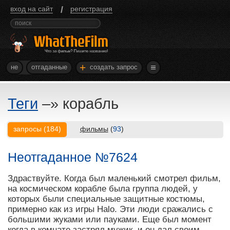
/
вход на сайт
регистрация
+
не
отгаданные
создать запрос
Теги
–»
корабль
запросы
(
184
)
фильмы
(
93
)
Неотгаданное №7624
Здраствуйте. Когда был маленький смотрел фильм,
на космическом корабле была группа людей, у
которых были специальные защитные костюмы,
примерно как из игры Halo. Эти люди сражались с
большими жуками или пауками. Еще был момент
когда в комнате застрял мужик, и он дал своим