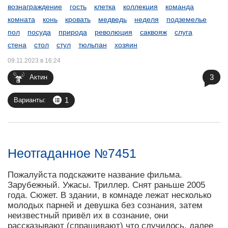
вознаграждение
гость
клетка
коллекция
команда
комната
конь
кровать
медведь
неделя
подземелье
пол
посуда
природа
революция
саквояж
слуга
стена
стол
стул
тюльпан
хозяин
09.11.2023 в 16:24
3
Актин
1
Варианты:
Неотгаданное №7451
Пожалуйста подскажите название фильма.
Зарубежный. Ужасы. Триллер. Снят раньше 2005
года. Сюжет. В здании, в комнаде лежат несколько
молодых парней и девушка без сознания, затем
неизвестный привёл их в сознание, они
рассказывают (спрашивают) что случилось, далее