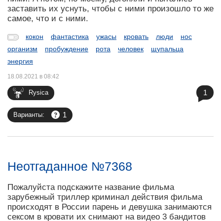
заставить их уснуть, чтобы с ними произошло то же
самое, что и с ними.
кокон
фантастика
ужасы
кровать
люди
нос
организм
пробуждение
рота
человек
щупальца
энергия
18.08.2021 в 08:42
1
Rysica
1
Варианты:
Неотгаданное №7368
Пожалуйста подскажите название фильма
зарубежный триллер криминал действия фильма
происходят в России парень и девушка занимаются
сексом в кровати их снимают на видео 3 бандитов