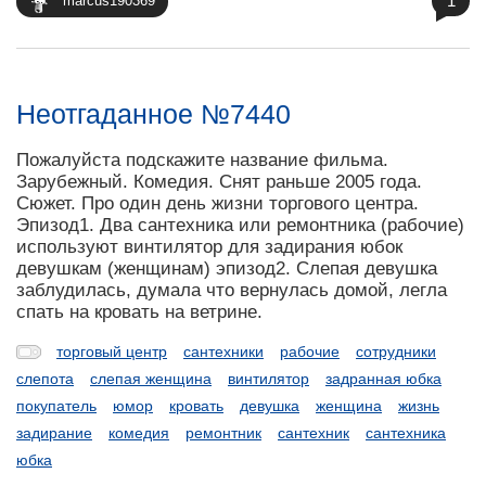
1
marcus190369
Неотгаданное №7440
Пожалуйста подскажите название фильма.
Зарубежный. Комедия. Снят раньше 2005 года.
Сюжет. Про один день жизни торгового центра.
Эпизод1. Два сантехника или ремонтника (рабочие)
используют винтилятор для задирания юбок
девушкам (женщинам) эпизод2. Слепая девушка
заблудилась, думала что вернулась домой, легла
спать на кровать на ветрине.
торговый центр
сантехники
рабочие
сотрудники
слепота
слепая женщина
винтилятор
задранная юбка
покупатель
юмор
кровать
девушка
женщина
жизнь
задирание
комедия
ремонтник
сантехник
сантехника
юбка