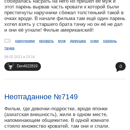
собиралась насрать на него но пришел её муж и
этот парень вырвав часть кровати к которой были
престегнуты наручники сбежал толстенький такой в
очках вроде. В начале фильма там ещё один парень
хотел взять у старшего брата тачку но он её не дал
и они её угнали! Фильм американский!
наручники
кровать
муж
девушка
очки
парень
тачка
08.02.2021 в 23:16
0
Den4il22819
Неотгаданное №7149
Фильм, где девочки-подростки, вроде японки
(азиатская внешность), жили в одном месте,
напоминающем общежитие. В одной комнате
стояло множество кроватей, там они и спали.