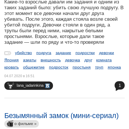
Какие-то взрослые давали им задания и одним из
таких заданий было: убить свою лучшую подругу. В
этот момент все девочки начали друг друга
убивать. После этого, каждая стояла возле своей
убитой подруги. Девочки стояли в один ряд, а
трупы были перед ними, накрытые белыми
простынями. Взрослые, которые дали такое
задание — шли по ряду и что-то проверяли
убийство
подруга
задание
подростки
девочки
Япония
азиаты
внешность
девочка
друг
комната
кровать
общежитие
подросток
простыня
труп
японка
04.07.2020 в 16:51
1
lana_iadarinkina
Безымянный замок (мини-сериал)
о фильме »