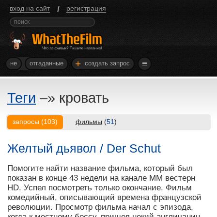
/
вход на сайт
регистрация
+
не
отгаданные
создать запрос
Теги
–»
кровать
запросы
(
103
)
фильмы
(
51
)
Желтый дьявол / Der Schut
Помогите найти название фильма, который был
показан в конце 43 недели на канале MM вестерн
HD. Успел посмотреть только окончание. Фильм
комедийный, описывающий времена французской
революции. Просмотр фильма начал с эпизода,
когда к местному боссу, пришел некий англичанин