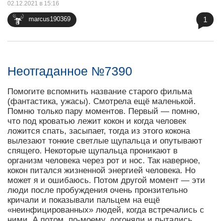
02.12.2021 в 15:16
1
marcus190369
Неотгаданное №7390
Помогите вспомнить название старого фильма
(фантастика, ужасы). Смотрела ещё маленькой.
Помню только пару моментов. Первый — помню,
что под кроватью лежит кокон и когда человек
ложится спать, засыпает, тогда из этого кокона
вылезают тонкие светлые щупальца и опутывают
спящего. Некоторые щупальца проникают в
организм человека через рот и нос. Так наверное,
кокон питался жизненной энергией человека. Но
может я и ошибаюсь. Потом другой момент — эти
люди после пробуждения очень пронзительно
кричали и показывали пальцем на ещё
«неинфицированных» людей, когда встречались с
ними. А потом, по-моему, догоняли и пытались