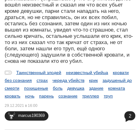
вошёл неизвестный и сказал им что всех убьет
кроме девушки, парни стали нападать на него,
драться, но не справились, он их всех побил,
остались без сознания, затем один из них ночью
вышел из комнаты, увидел что-то страшное, стал
сильно кричать, остальные услышали его крик, кто-
то из них сказал что так кричат от страха, не от
боли, затем нашли его труп, ещё одного
(следующего) задушили в собственной кровати, и
снова не показали кто его убил.
Таинственный злодей
неизвестный убийца
кровати
без сознания
страх
череда убийств
крик
задушеный до
смерти
похищеные
боль
девушка
здание
комната
кровать
ночь
парень
сознание
триллер
труп
29.12.2021 в 16:00
2
marcus190369