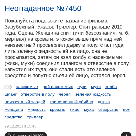
Неотгаданное №7450
Пожалуйста подскажите название фильма.
Зарубежный. Ужасы. Триллер. Снят раньше 2010
года. Сцена. Женщина спит (или безсознания, м. б.
мёртвая) на кровати, этожом выше прям над ней
неизвестный просверлил дырку в полу, стал туда
лить зелёную жидкость ей на лицо, она не
просыпается, затем он взял колбу с насекомыми
(жики, мухи) соединил шлангом в отверстие в полу,
напустил их туда, они стали есть это зелёное
средство и попутно съели её лицо, остался череп.
насекомые
рой насекомых
жуки
мухи
колба
шланг
отверстие в полу
череп
зеленая жидкость
неизвестный злодей
таинственный убийца
дырка
женщина
жидкость
кровать
лицо
муха
отверстие
пол
средство
триллер
29.12.2021 в 15:43