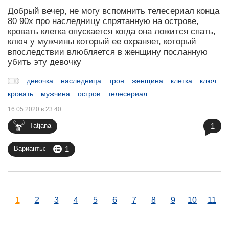
Добрый вечер, не могу вспомнить телесериал конца
80 90х про наследницу спрятанную на острове,
кровать клетка опускается когда она ложится спать,
ключ у мужчины который ее охраняет, который
впоследствии влюбляется в женщину посланную
убить эту девочку
девочка
наследница
трон
женщина
клетка
ключ
кровать
мужчина
остров
телесериал
16.05.2020 в 23:40
1
Tatjana
1
Варианты:
1
2
3
4
5
6
7
8
9
10
11