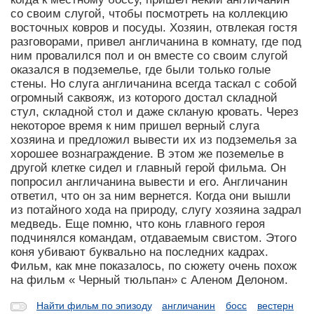
со своим слугой, чтобы посмотреть на коллекцию
восточных ковров и посуды. Хозяин, отвлекая гостя
разговорами, привел англичанина в комнату, где под
ним провалился пол и он вместе со своим слугой
оказался в подземелье, где были только голые
стены. Но слуга англичанина всегда таскал с собой
огромный саквояж, из которого достал складной
стул, складной стол и даже скланую кровать. Через
некоторое время к ним пришел верный слуга
хозяина и предложил вывести их из подземелья за
хорошее вознаграждение. В этом же поземелье в
другой клетке сидел и главный герой фильма. Он
попросил англичанина вывести и его. Англичанин
ответил, что он за ним вернется. Когда они вышли
из потайного хода на природу, слугу хозяина задрал
медведь. Еще помню, что конь главного героя
подчинялся командам, отдаваемым свистом. Этого
коня убивают буквально на последних кадрах.
Фильм, как мне показалось, по сюжету очень похож
на фильм « Черный тюльпан» с Аленом Делоном.
Найти фильм по эпизоду
англичанин
босс
вестерн