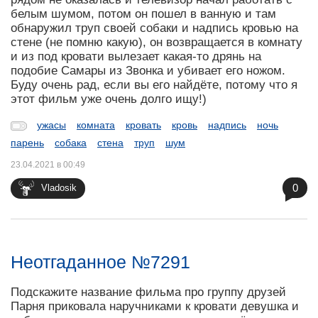
белым шумом, потом он пошел в ванную и там
обнаружил труп своей собаки и надпись кровью на
стене (не помню какую), он возвращается в комнату
и из под кровати вылезает какая-то дрянь на
подобие Самары из Звонка и убивает его ножом.
Буду очень рад, если вы его найдёте, потому что я
этот фильм уже очень долго ищу!)
ужасы
комната
кровать
кровь
надпись
ночь
парень
собака
стена
труп
шум
23.04.2021 в 00:49
0
Vladosik
Неотгаданное №7291
Подскажите название фильма про группу друзей
Парня приковала наручниками к кровати девушка и