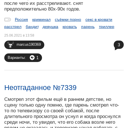
после чего их расстреливают. снят
предположительно 80х-90х годов.
Россия
криминал
съёмки порно
секс в кровати
расстрел
бандит
девушка
кровать
парень
триллер
25.06.2021 в 13:58
3
marcus190369
1
Варианты:
Неотгаданное №7339
Смотрел этот фильм ещё в раннем детстве, но
сцену только одну помню, где парень смотрел что-
то по телевизору со своей собакой, после
длительного просмотра он уснул и когда проснулся
среди ночи, то увидел, что его собака возле него
рядом не оказалась и телевизор начал работать с