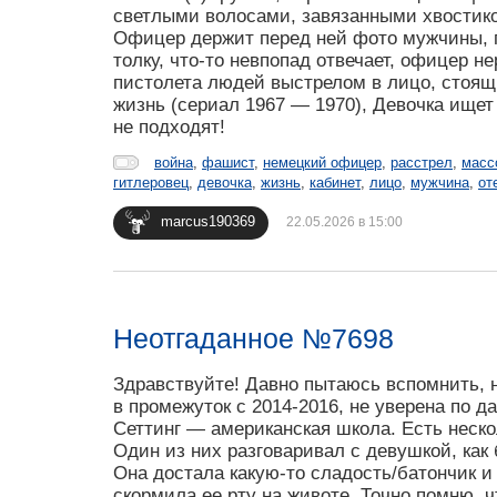
светлыми волосами, завязанными хвостиком
Офицер держит перед ней фото мужчины, гр
толку, что-то невпопад отвечает, офицер н
пистолета людей выстрелом в лицо, стоящ
жизнь (сериал 1967 — 1970), Девочка ищет 
не подходят!
война
,
фашист
,
немецкий офицер
,
расстрел
,
масс
гитлеровец
,
девочка
,
жизнь
,
кабинет
,
лицо
,
мужчина
,
от
marcus190369
22.05.2026 в 15:00
Неотгаданное №7698
Здравствуйте! Давно пытаюсь вспомнить, н
в промежуток с 2014-2016, не уверена по д
Сеттинг — американская школа. Есть неско
Один из них разговаривал с девушкой, как 
Она достала какую-то сладость/батончик и 
скормила ее рту на животе. Точно помню, ч