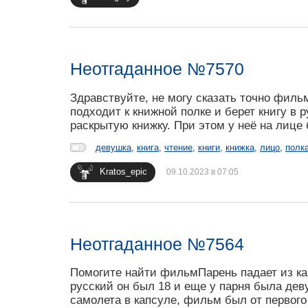
Неотгаданное №7570
Здравствуйте, не могу сказать точно филь
подходит к книжной полке и берет книгу в р
раскрытую книжку. При этом у неё на лице
девушка
,
книга
,
чтение
,
книги
,
книжка
,
лицо
,
полк
Kratos_epic
09.10.2023 в 07:05
Неотгаданное №7564
Помогите найти фильмПарень падает из ка
русский он был 18 и еще у парня была де
самолета в капсуле, фильм был от первого