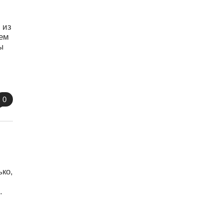
 из
чем
ы
0
ько,
.