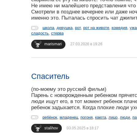
Не имею ни малейшего представления что 
Смотрели в позднее вечернее или даже ноч
именно это. Пыталась спросить чат джипити
школа
,
девушка
,
рот
,
рот на животе
,
комедия
,
ужа
сладость
,
стерва
marismari
27.03.2026 в 19:26
Спаситель
(по-моему это русский фильм)
Парень с новорожденным ребенком прячется
люди ищут его, в тот момент ребенок плаче
ребенок задыхается. Когда плохие люди ухо
ребёнок
,
младенец
,
погоня
,
каюта
,
лицо
,
люди
,
па
stalihov
03.05.2025 в 18:17