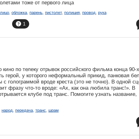
олетами тоже от первого лица
лицо
,
обложка
,
парень
,
пистолет
,
полиция
,
провод
,
рука
1
о кино по телеку отрывок российского фильма конца 90-
сть герой, у которого неформальный прикид, панковая бе
 с голограммой вроде креста (это не точно). В одной сц
рит фразу что-то вроде: «Ах, как она любила транс!». В
трывается клубе под транс. Помогите узнать название,
,
народ
,
передача
,
транс
,
шрам