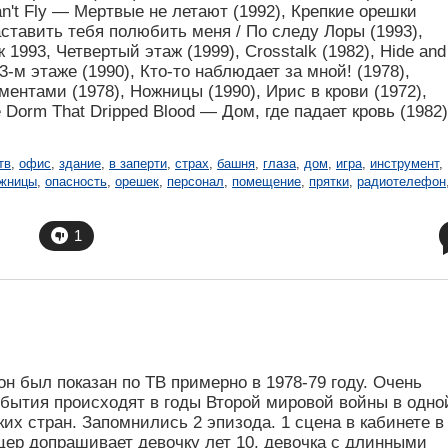
n't Fly — Мертвые не летают (1992), Крепкие орешки
аставить тебя полюбить меня / По следу Лоры (1993),
993, Четвертый этаж (1999), Crosstalk (1982), Hide and
3-м этаже (1990), Кто-то наблюдает за мной! (1978),
ентами (1978), Ножницы (1990), Ирис в крови (1972),
 Dorm That Dripped Blood — Дом, где падает кровь (1982)
тв
,
офис
,
здание
,
в заперти
,
страх
,
башня
,
глаза
,
дом
,
игра
,
инструмент
,
жницы
,
опасность
,
орешек
,
персонал
,
помещение
,
прятки
,
радиотелефон
1
 был показан по ТВ примерно в 1978-79 году. Очень
обытия происходят в годы Второй мировой войны в одно
их стран. Запомнились 2 эпизода. 1 сцена в кабинете в
цер допрашивает девочку лет 10, девочка с длинными