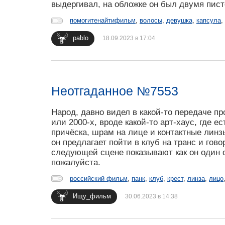
выдергивал, на обложке он был двумя пист
помогитенайтифильм
,
волосы
,
девушка
,
капсула
,
pablo
18.09.2023 в 17:04
Неотгаданное №7553
Народ, давно видел в какой-то передаче пр
или 2000-х, вроде какой-то арт-хаус, где е
причёска, шрам на лице и контактные линзы
он предлагает пойти в клуб на транс и гово
следующей сцене показывают как он один о
пожалуйста.
российский фильм
,
панк
,
клуб
,
крест
,
линза
,
лицо
Ищу_фильм
30.06.2023 в 14:38