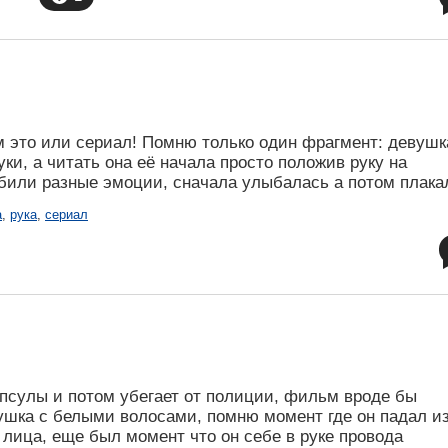
м это или сериал! Помню только один фрагмент: девушк
уки, а читать она её начала просто положив руку на
 били разные эмоции, сначала улыбалась а потом плака
а
,
рука
,
сериал
псулы и потом убегает от полиции, фильм вроде бы
вушка с белыми волосами, помню момент где он падал и
 лица, еще был момент что он себе в руке провода