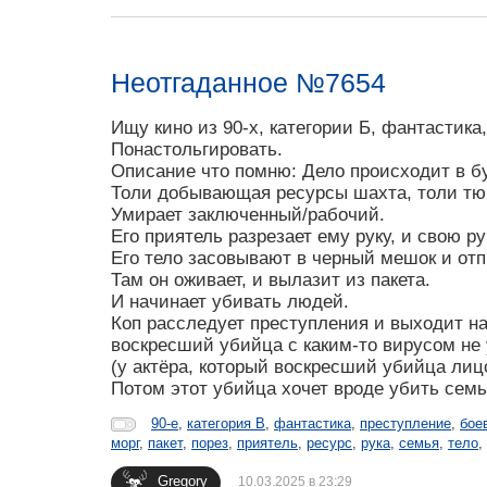
Неотгаданное №7654
Ищу кино из 90-х, категории Б, фантастика,
Понастольгировать.
Описание что помню: Дело происходит в б
Толи добывающая ресурсы шахта, толи тюр
Умирает заключенный/рабочий.
Его приятель разрезает ему руку, и свою ру
Его тело засовывают в черный мешок и отп
Там он оживает, и вылазит из пакета.
И начинает убивать людей.
Коп расследует преступления и выходит на 
воскресший убийца с каким-то вирусом не 
(у актёра, который воскресший убийца лиц
Потом этот убийца хочет вроде убить семью
90-е
,
категория В
,
фантастика
,
преступление
,
бое
морг
,
пакет
,
порез
,
приятель
,
ресурс
,
рука
,
семья
,
тело
,
Gregory
10.03.2025 в 23:29