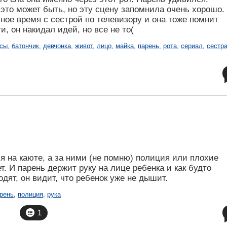
это может быть, но эту сцену запомнила очень хорошо.
ное время с сестрой по телевизору и она тоже помнит
, он накидал идей, но все не то(
сы
,
батончик
,
девчонка
,
живот
,
лицо
,
майка
,
парень
,
рота
,
сериал
,
сестр
 на каюте, а за ними (не помню) полиция или плохие
т. И парень держит руку на лице ребенка и как будто
дят, он видит, что ребенок уже не дышит.
рень
,
полиция
,
рука
1