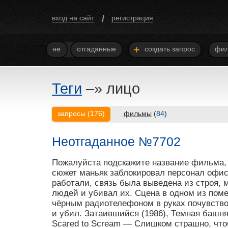
/
вход на сайт
регистрация
+
не
отгаданные
создать запрос
фил
Теги
–»
лицо
запросы
(
176
)
фильмы
(
84
)
Неотгаданное №7702
Пожалуйста подскажите название фильма, 
сюжет маньяк заблокировал персонал офисн
работали, связь была выведена из строя, 
людей и убивал их. Сцена в одном из поме
чёрным радиотелефоном в руках почувствов
и убил. Затаившийся (1986), Темная башня 
Scared to Scream — Слишком страшно, чтобы