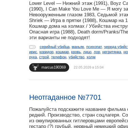
Lower Level — Нижний этаж (1991), Boyz Ca
(1990), I Can Make You Love Me — Я могу з
Невооруженным глазом 1983, Седьмой этаж 1
Shriek — Игра в прятки (1988), Кошмар на 1
Кошмар дома на холмах / Убийства инструм
Опасная игра (1988), Death dorm/Pranks/The
эти варианты не подходят!
серийный убийца
,
маньяк
,
психопат
,
череда убийс
ирис
,
коридор
,
кошмар
,
кровь
,
лицо
,
лор
,
негритянка
,
но
рука
,
строй
,
телефон
,
убийство
,
холм
marcus190369
22.05.2026 в 15:04
Неотгаданное №7701
Пожалуйста подскажите название фильма он
редкий. Производство, стран соцлагеря. С
из оккупированных гитлеровцами европейск
гестапо (?) грубый, нервный немецкий офи