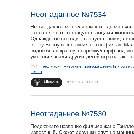
Неотгаданное №7534
Не так давно смотрела фильм, где мальчик
как в поле кто-то танцует с лицами живот
Однажды он выходит, танцует с ними, лета
в Tiny Bunny и вспомнила этот фильм. Мал
видно было красную варежку/шарф под мост
умершие звали других детей играть так с 
лес
,
маски
,
животные
,
пропажа детей
,
tiny bunny
,
школа
Aihaytua
07.02.2023 в 08:31
Неотгаданное №7530
Подскажите название фильма жанр Триллер,
известный, Сюжет девушки едут на машине