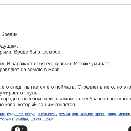
 боевик.
удущем.
ьма. Вроде бы в космосе.
ку. И заражает себя его кровью. И тоже умирает.
равляют на землю в морг.
его след, пытается его поймать. Стреляет в него, но это
умирает от пуль.
о вроде с порезом, или шрамом, своеобразная внешност
 копа, который за ним гоняется.
вик
,
будущее
,
вирус
,
внешность
,
земля
,
коп
,
космос
,
кровь
,
лицо
,
мешок
,
тюрьма
,
убийца
,
шахта
,
шрам
1