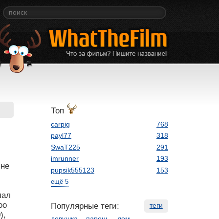
Топ
carpig
768
payl77
318
SwaT225
291
imrunner
193
 не
pupsik555123
153
ещё 5
пал
oo
Популярные теги:
теги
),
девушка
парень
дом