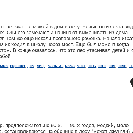
 переезжает с мамой в дом в лесу. Ночью он из окна ви
ных. Они его замечают и начинают выманивать из дома.
ет. Там же еще искали пропавшего ребенка. Начала игра
ьчик ходил в школу через мост. Еще был момент когда
ом. В конце оказалось, что это лес утаскивал детей и 
собой
зима
,
варежка
,
дом
,
лицо
,
мальчик
,
мама
,
мост
,
ночь
,
окно
,
пол
,
поле
,
ш
 предположительно 80-х, — 90-х годов, Редкий, моло-
, останавливаются на обочине в лесу (может джунгли) 