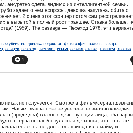
, аккуратно одета, видимо из интеллигентной семьи.
убо задает о нем вопросы, девочка напугана, сбита с
ервничает. 2 сцена этот офицер потом сам расстреливает
их в вырытой в полный рост траншее. Ставка больше, 
отца” (1959), The passage — Переход 1978, эти вариант
овое убийство
,
девочка подросток
,
фотография
,
волосы
,
выстрел
,
ец
,
офицер
,
переход
,
пистолет
,
семья
,
сериал
,
ставка
,
траншея
,
хвостик
1
о никак не получается. Смотрела фильм/сериал давнен
атам. Насчёт жанра тоже не уверена, возможно комедия.
лько (вроде два) главных действующий лица, оба парни
будто стерва школы/популярная девчонка, что-то такое.
начала его есть, но для этого приподняла майку и
то ела она именно через этот рот. Парень удивился.