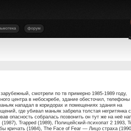
ьмотека
форум
зарубежный, смотрели по тв примерно 1985-1989 году,
ого центра в небоскребе, здание обесточил, телефоны
маньяк нападал в коридорах и помещениях здания на
щений, где убивал маньяк забрела толстая негритянка с
ав опасность собралась позвонить он тут же на неё на
(1987), Trapped (1989), Полицейский-психопат 2 1993, T
 кричать (1984), The Face of Fear — Лицо страха (1990