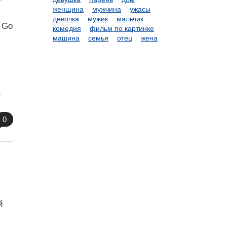
женщина
мужчина
ужасы
девочка
мужик
мальчик
 Go
комедия
фильм по картинке
машина
семья
отец
жена
,
0
й