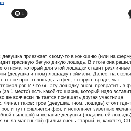
ка
1
: девушка приезжает к кому-то в конюшню (или на ферму
видит красивую белую дикую лошадь. В итоге она реши
жего гнома, который для этой лошадки ставит различные
они (девушка и гном) лошадку поймали. Далее, на сколь
о это не просто лошадь, а фея, которую, вроде, маг
отломал рог. И что бы эту лошадку вновь превратить в 
е (за 1 место) есть какой-то шарик, который надо встави
евочке всячески пытается помешать другая участница
х. Финал таков: трое (девушка, гном. лошадь) стоят где-т
рог, и тут появляется фея, и исполняет заветные желан
бной пыльцой) и желание девушки (подарив ей лошадь
(я была маленькой) фильм очень старый, и, кажется, С