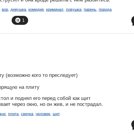
,
вор
,
девушка
,
комедия
,
криминал
,
ловушка
,
парень
,
порода
1
ту (возможно кого то преследует)
горящую на плиту
тол и поднял его перед собой как щит
ает через окно, но он жив, и не пострадал.
кно
,
плита
,
свечка
,
человек
,
щит