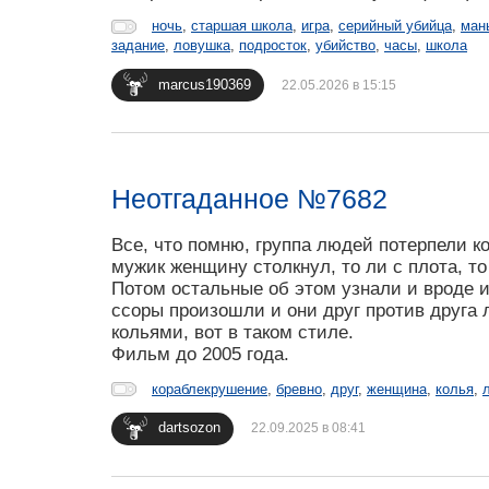
ночь
,
старшая школа
,
игра
,
серийный убийца
,
ман
задание
,
ловушка
,
подросток
,
убийство
,
часы
,
школа
marcus190369
22.05.2026 в 15:15
Неотгаданное №7682
Все, что помню, группа людей потерпели к
мужик женщину столкнул, то ли с плота, т
Потом остальные об этом узнали и вроде из
ссоры произошли и они друг против друга
кольями, вот в таком стиле.
Фильм до 2005 года.
кораблекрушение
,
бревно
,
друг
,
женщина
,
колья
,
dartsozon
22.09.2025 в 08:41