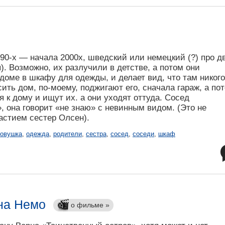
90-х — начала 2000х, шведский или немецкий (?) про д
). Возможно, их разлучили в детстве, а потом они
 доме в шкафу для одежды, и делает вид, что там никого
сить дом, по-моему, поджигают его, сначала гараж, а по
 к дому и ищут их. а они уходят оттуда. Сосед
, она говорит «не знаю» с невинным видом. (Это не
астием сестер Олсен).
овушка
,
одежда
,
родители
,
сестра
,
сосед
,
соседи
,
шкаф
на Немо
о фильме »