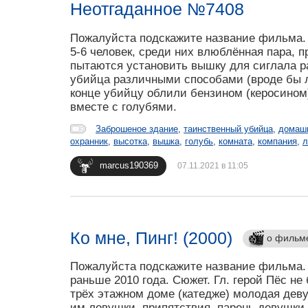
Неотгаданное №7408
Пожалуйста подскажите название фильма.
5-6 человек, среди них влюблённая пара, 
пытаются установить вышку для сиглала ра
убийца различными способами (вроде бы л
конце убийцу облили бензином (керосином)
вместе с голубями.
Заброшеное здание
,
таинственный убийца
,
домашн
охранник
,
высотка
,
вышка
,
голубь
,
комната
,
компания
,
л
marcus190369
07.11.2021 в 11:05
Ко мне, Пинг! (2000)
о фильм
Пожалуйста подскажите название фильма. 
раньше 2010 года. Сюжет. Гл. герой Пёс не
трёх этажном доме (катедже) молодая девуш
им ловушки, припятствия, парень девушки 