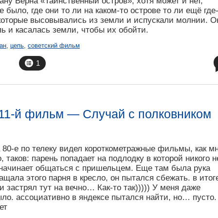
ну Верна «Таинственный остров», хотя может и нет,
е было, где они то ли на каком-то острове то ли ещё где
которые высовывались из земли и испускали молнии. О
ь и касалась земли, чтобы их обойти.
ан
,
цепь
,
советский фильм
1
11-й фильм — Случай с полковником
а 80-е по телеку видел короткометражные фильмы, как м
 таков: парень попадает на подлодку в которой никого не
 начинает общаться с пришельцем. Еще там была рука
щала этого парня в кресло, он пытался сбежать. в итог
и застрял тут на вечно… Как-то так))))) У меня даже
ло. ассоциативно в яндексе пытался найти, но… пусто.
ет