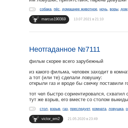
собака
,
пёс
,
домашнее животное
,
ночь
,
воры
,
дом
marcus190369
13.07.2021 в 21:10
Неотгаданное №7111
фильм скорее всего зарубежный
из какого фильма, человек заходит в комна
а тот (или те) сделали ловушку:
открыли газ и вроде бы свечку поставили 
тот чел быстро сориентировался, схватил с
тут же взрыв, его вместе со столом выкидыв
стол
,
взрыв
,
газ
,
преследует
,
комната
,
ловушка
,
о
victor_em2
21.05.2020 в 23:49