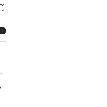
-то
ни
1
не
т,
е