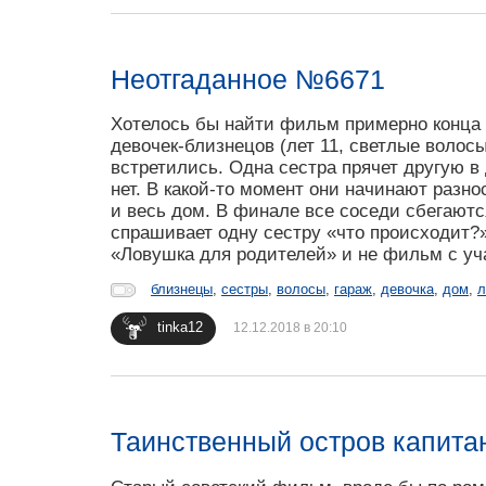
Неотгаданное №6671
Хотелось бы найти фильм примерно конца 
девочек-близнецов (лет 11, светлые волосы
встретились. Одна сестра прячет другую в
нет. В какой-то момент они начинают разно
и весь дом. В финале все соседи сбегаются
спрашивает одну сестру «что происходит?»
«Ловушка для родителей» и не фильм с уч
близнецы
,
сестры
,
волосы
,
гараж
,
девочка
,
дом
,
л
tinka12
12.12.2018 в 20:10
Таинственный остров капита