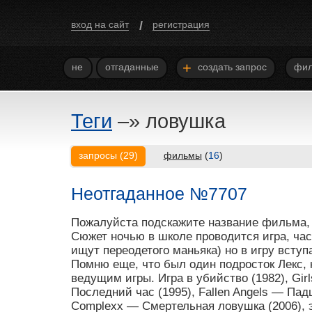
/
вход на сайт
регистрация
+
не
отгаданные
создать запрос
фил
Теги
–»
ловушка
запросы
(
29
)
фильмы
(
16
)
Неотгаданное №7707
Пожалуйста подскажите название фильма, 
Сюжет ночью в школе проводится игра, час
ищут переодетого маньяка) но в игру вступ
Помню еще, что был один подросток Лекс,
ведущим игры. Игра в убийство (1982), Girl
Последний час (1995), Fallen Angels — Пад
Complexx — Смертельная ловушка (2006), 