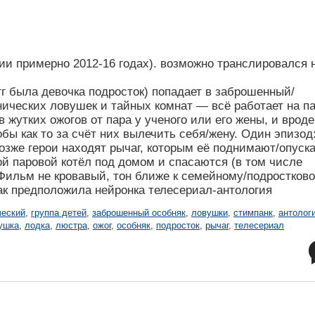
ии примерно 2012-16 годах). возможно транслировался 
 гг была девочка подросток) попадает в заброшенный/
ических ловушек и тайных комнат — всё работает на па
 жутких ожогов от пара у ученого или его жены, и врод
бы как то за счёт них вылечить себя/жену. Один эпизод
озже герои находят рычаг, которым её поднимают/опуска
й паровой котёл под домом и спасаются (в том числе
Фильм не кровавый, тон ближе к семейному/подростково
 предположила нейронка телесериал-антология
ческий
,
группа детей
,
заброшенный особняк
,
ловушки
,
стимпанк
,
антолог
ушка
,
лодка
,
люстра
,
ожог
,
особняк
,
подросток
,
рычаг
,
телесериал