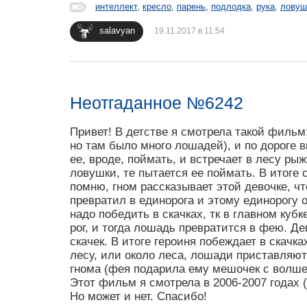
интеллект
,
кресло
,
парень
,
подлодка
,
рука
,
ловуш
salavyan
19.11.2017 в 11:54
Неотгаданное №6242
Привет! В детстве я смотрела такой фильм
но там было много лошадей), и по дороге 
ее, вроде, поймать, и встречает в лесу ры
ловушки, те пытается ее поймать. В итоге 
помню, гном рассказывает этой девочке, чт
превратил в единорога и этому единорогу 
надо победить в скачках, тк в главном кубк
рог, и тогда лошадь превратится в фею. Д
скачек. В итоге героиня побеждает в скачка
лесу, или около леса, лошади приставляют 
гнома (фея подарила ему мешочек с волше
Этот фильм я смотрела в 2006-2007 годах 
Но может и нет. Спасибо!