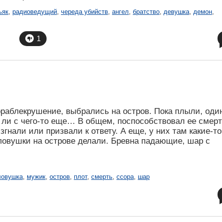
ьяк
,
радиоведущий
,
череда убийств
,
ангел
,
братство
,
девушка
,
демон
,
1
ораблекрушение, выбрались на остров. Пока плыли, оди
о ли с чего-то еще… В общем, поспособствовал ее смерт
гнали или призвали к ответу. А еще, у них там какие-то
 ловушки на острове делали. Бревна падающие, шар с
ловушка
,
мужик
,
остров
,
плот
,
смерть
,
ссора
,
шар