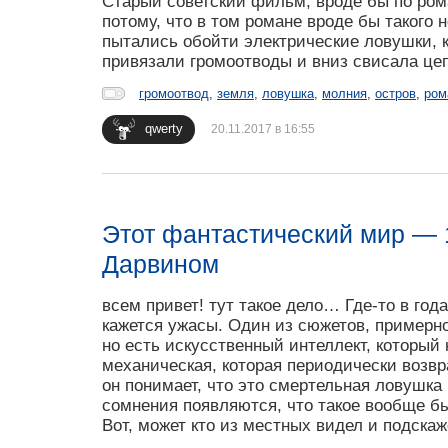
Старый советский фильм, вроде бы по рома
потому, что в том романе вроде бы такого н
пытались обойти электрические ловушки, 
привязали громоотводы и вниз свисала цеп
громоотвод
,
земля
,
ловушка
,
молния
,
остров
,
ром
qwerty
20.11.2017 в 16:55
Этот фантастический мир — 
Дарвином
всем привет! тут такое дело… Где-то в год
кажется ужасы. Один из сюжетов, примерно,
но есть искусственный интеллект, который
механическая, которая периодически возвра
он понимает, что это смертельная ловушка 
сомнения появляются, что такое вообще бы
Вот, может кто из местных видел и подскаж