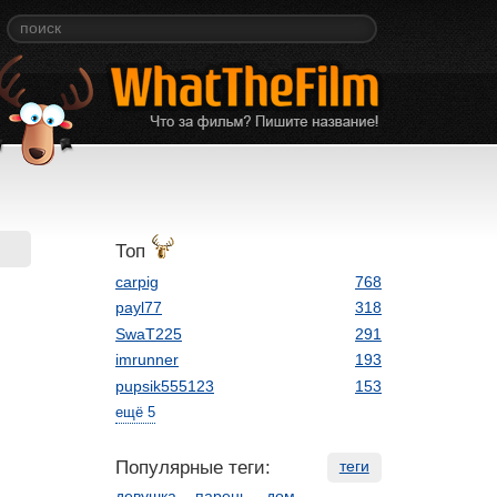
Топ
carpig
768
payl77
318
SwaT225
291
imrunner
193
pupsik555123
153
ещё 5
Популярные теги:
теги
девушка
парень
дом