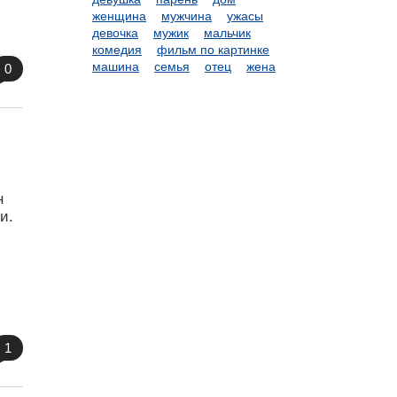
женщина
мужчина
ужасы
девочка
мужик
мальчик
комедия
фильм по картинке
машина
семья
отец
жена
0
н
и.
1