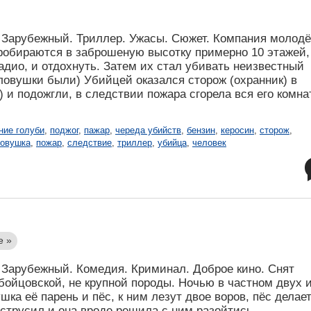
 Зарубежный. Триллер. Ужасы. Сюжет. Компания молод
пробираются в заброшеную высотку примерно 10 этажей,
дио, и отдохнуть. Затем их стал убивать неизвестный
овушки были) Убийцей оказался сторож (охранник) в
 и подожгли, в следствии пожара сгорела вся его комна
ие голуби
,
поджог
,
пажар
,
череда убийств
,
бензин
,
керосин
,
сторож
,
овушка
,
пожар
,
следствие
,
триллер
,
убийца
,
человек
е »
Зарубежный. Комедия. Криминал. Доброе кино. Снят
 бойцовской, не крупной породы. Ночью в частном двух 
ка её парень и пёс, к ним лезут двое воров, пёс делае
струсил и она вроде решила с ним разойтись.