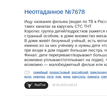
Неотгаданное №7678
Ищу название фильма (видел по ТВ в Росс
таких каналах ка карусель СТС ТНТ
Коротко: группа детей/подростков (кажется
странный особняк, в доме множество механ
В доме живёт безумный учёный, есть мотив
именно из за них учёному и нужны дети что
при входе в дом падает большая люстра, п
Финал: дети перегревают/взрывают большо
возможно уплывают/отплывают на лодке). 
возможно — малобюджетный фильм или как
семейный
,
подростковый
,
российский
,
приключен
вход
,
девочка
,
дети
,
дом
,
жена
,
карусель
,
комната
,
лов
RedTrol
18.09.2025 в 08:23