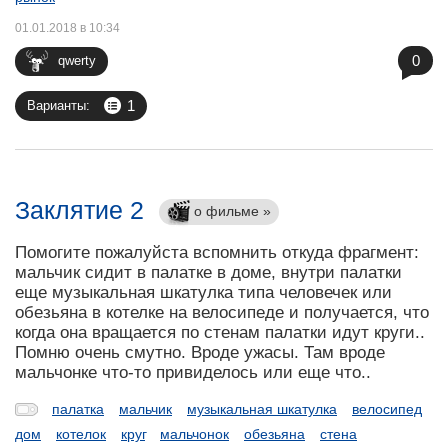
01.01.2018 в 10:34
0
qwerty
1
Варианты:
Заклятие 2
о фильме »
Помогите пожалуйста вспомнить откуда фрагмент:
мальчик сидит в палатке в доме, внутри палатки
еще музыкальная шкатулка типа человечек или
обезьяна в котелке на велосипеде и получается, что
когда она вращается по стенам палатки идут круги..
Помню очень смутно. Вроде ужасы. Там вроде
мальчонке что-то привиделось или еще что..
палатка
мальчик
музыкальная шкатулка
велосипед
дом
котелок
круг
мальчонок
обезьяна
стена