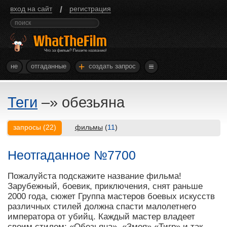
/
вход на сайт
регистрация
+
не
отгаданные
создать запрос
Теги
–»
обезьяна
запросы
(
22
)
фильмы
(
11
)
Неотгаданное №7700
Пожалуйста подскажите название фильма!
Зарубежный, боевик, приключения, снят раньше
2000 года, сюжет Группа мастеров боевых искусств
различных стилей должна спасти малолетнего
императора от убийц. Каждый мастер владеет
своим стилем: «Обезьяна», «Змея» «Тигр» и так