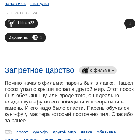
человечек
шкатулка
17.11.2017 в 21:24
1
Lirinka33
1
Варианты:
Запретное царство
о фильме »
Помню начало фильма: парень был в лавке. Нашел
посох упал с крыши попал в другой мир. Этот посох
был обезьяны ну или вроде того, он идеально
владел кунг-фу но его победили и превратили в
камень. И его надо было спасти. Парень обучался
кунг-фу у мастера который постоянно пил. Спасибо
за ранее.
посох
кунг-фу
другой мир
лавка
обезьяна
камень
мастер
пила
крыша
парень