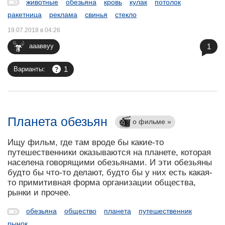
животные
обезьяна
кровь
кулак
потолок
ракетница
реклама
свинья
стекло
19.07.2018 в 04:26
1
аааввуу
1
Варианты:
Планета обезьян
о фильме »
Ищу фильм, где там вроде бы какие-то
путешественники оказываются на планете, которая
населена говорящими обезьянами. И эти обезьяны
будто бы что-то делают, будто бы у них есть какая-
то примитивная форма организации общества,
рынки и прочее.
обезьяна
общество
планета
путешественник
рынок