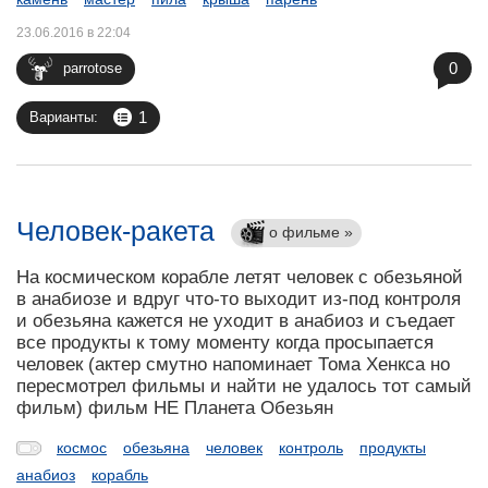
23.06.2016 в 22:04
0
parrotose
1
Варианты:
Человек-ракета
о фильме »
На космическом корабле летят человек с обезьяной
в анабиозе и вдруг что-то выходит из-под контроля
и обезьяна кажется не уходит в анабиоз и съедает
все продукты к тому моменту когда просыпается
человек (актер смутно напоминает Тома Хенкса но
пересмотрел фильмы и найти не удалось тот самый
фильм) фильм НЕ Планета Обезьян
космос
обезьяна
человек
контроль
продукты
анабиоз
корабль