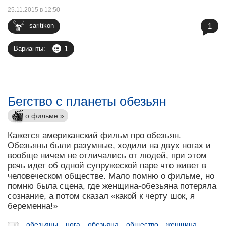
25.11.2015 в 12:50
1
saritikon
1
Варианты:
Бегство с планеты обезьян
о фильме »
Кажется американский фильм про обезьян.
Обезьяны были разумные, ходили на двух ногах и
вообще ничем не отличались от людей, при этом
речь идет об одной супружеской паре что живет в
человеческом обществе. Мало помню о фильме, но
помню была сцена, где женщина-обезьяна потеряла
сознание, а потом сказал «какой к черту шок, я
беременна!»
обезьяны
нога
обезьяна
общество
женщина