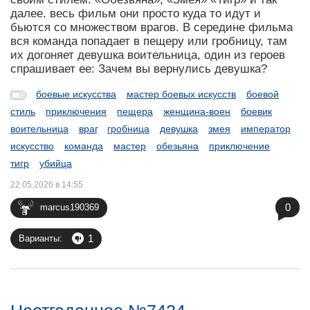
далее. весь фильм они просто куда то идут и
бьются со множеством врагов. В середине фильма
вся команда попадает в пещеру или гробницу, там
их догоняет девушка воительница, один из героев
спрашивает ее: Зачем вы вернулись девушка?
боевые искусства
мастер боевых искусств
боевой
стиль
приключения
пещера
женщина-воен
боевик
воительница
враг
гробница
девушка
змея
император
искусство
команда
мастер
обезьяна
приключение
тигр
убийца
22.05.2026 в 14:55
0
marcus190369
1
Варианты: