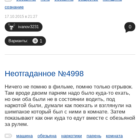
сознание
17.10.2015 в 21:27
0
ivanov3231
1
Варианты:
Неотгаданное №4998
Ничего не помню в фильме, помню только отрывок.
Там вроде двоим парням надо было куда-то ехать,
но они оба были не в состоянии водить, под
наркотой были, думали как поехать и взглянули на
шимпанзе который был с ними в комнате. Затем
показывают как они куда то едут вместе с обезьяной
за рулем.
машина
обезьяна
наркотики
парень
комната