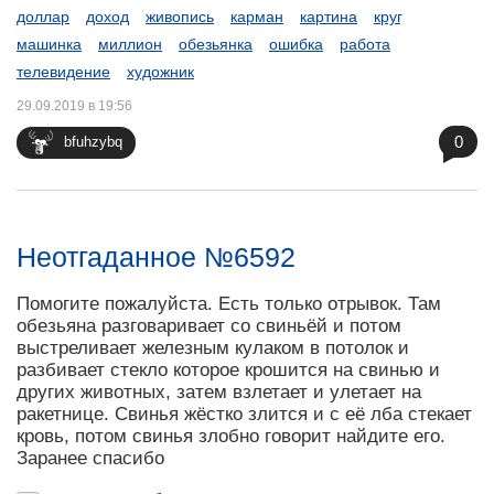
доллар
доход
живопись
карман
картина
круг
машинка
миллион
обезьянка
ошибка
работа
телевидение
художник
29.09.2019 в 19:56
0
bfuhzybq
Неотгаданное №6592
Помогите пожалуйста. Есть только отрывок. Там
обезьяна разговаривает со свиньёй и потом
выстреливает железным кулаком в потолок и
разбивает стекло которое крошится на свинью и
других животных, затем взлетает и улетает на
ракетнице. Свинья жёстко злится и с её лба стекает
кровь, потом свинья злобно говорит найдите его.
Заранее спасибо