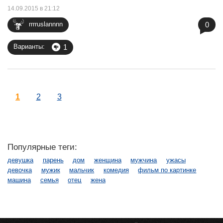
14.09.2015 в 21:12
0
rrrruslannnn
1
Варианты:
1
2
3
Популярные теги:
девушка
парень
дом
женщина
мужчина
ужасы
девочка
мужик
мальчик
комедия
фильм по картинке
машина
семья
отец
жена