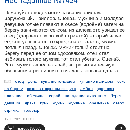
Неотгаданное №7424
Пожалуйста подскажите название фильма.
Зарубежный. Триллер. Сцена1. Мужчина и молодая
девушка голые плавают в озере (водоёме) затем на
берегу занимаются сексом, из далека это увидел её
отец (здоровяк с короткой стрижкой) который искал
её, они услышали его крик, она осталась, мужик
поплыл назад. Сцена2. Мужик голый стоит на
берегу перед её отцом здоровяком, отец стал
избивать голого мужика тот стал убегать. Сцена3.
Этот мужик зашёл в сарай, встретив маленькую
обезьянку агрессивную, началась кровавая драка.
отец
дочь
купание голышом
купание нагишом
секс
на берегу
секс на открытом воздухе
амбал
здоровяк
плавание
обезьяна
сарай
нападение животного
берег
девушка
драка
крик
мужик
мужчина
обезьянка
озеро
стрижка
триллер
12.11.2021 в 11:01
2
marcus190369