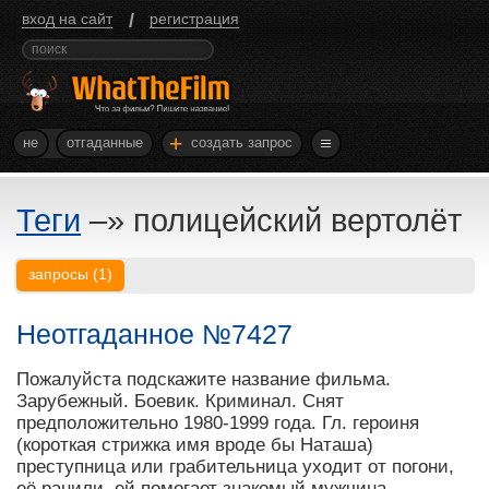
/
вход на сайт
регистрация
+
не
отгаданные
создать запрос
Теги
–»
полицейский вертолёт
запросы
(
1
)
Неотгаданное №7427
Пожалуйста подскажите название фильма.
Зарубежный. Боевик. Криминал. Снят
предположительно 1980-1999 года. Гл. героиня
(короткая стрижка имя вроде бы Наташа)
преступница или грабительница уходит от погони,
её ранили, ей помогает знакомый мужчина