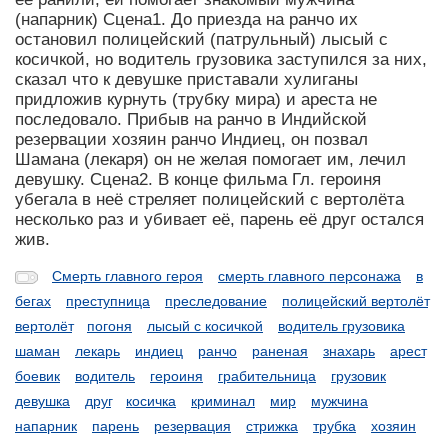
(напарник) Сцена1. До приезда на ранчо их
остановил полицейский (патрульный) лысый с
косичкой, но водитель грузовика заступился за них,
сказал что к девушке приставали хулиганы
придложив курнуть (трубку мира) и ареста не
последовало. Прибыв на ранчо в Индийской
резервации хозяин ранчо Индиец, он позвал
Шамана (лекаря) он не желая помогает им, лечил
девушку. Сцена2. В конце фильма Гл. героиня
убегала в неё стреляет полицейский с вертолёта
несколько раз и убивает её, парень её друг остался
жив.
Смерть главного героя
смерть главного персонажа
в
бегах
преступница
преследование
полицейский вертолёт
вертолёт
погоня
лысый с косичкой
водитель грузовика
шаман
лекарь
индиец
ранчо
раненая
знахарь
арест
боевик
водитель
героиня
грабительница
грузовик
девушка
друг
косичка
криминал
мир
мужчина
напарник
парень
резервация
стрижка
трубка
хозяин