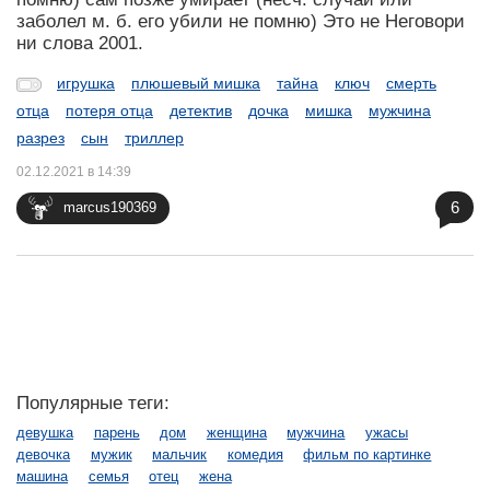
заболел м. б. его убили не помню) Это не Неговори
ни слова 2001.
игрушка
плюшевый мишка
тайна
ключ
смерть
отца
потеря отца
детектив
дочка
мишка
мужчина
разрез
сын
триллер
02.12.2021 в 14:39
6
marcus190369
Популярные теги:
девушка
парень
дом
женщина
мужчина
ужасы
девочка
мужик
мальчик
комедия
фильм по картинке
машина
семья
отец
жена