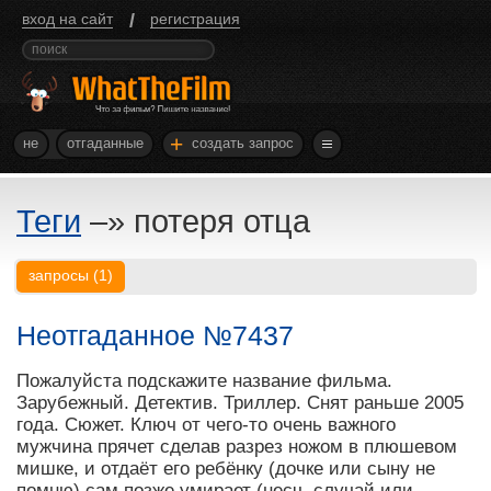
/
вход на сайт
регистрация
+
не
отгаданные
создать запрос
Теги
–»
потеря отца
запросы
(
1
)
Неотгаданное №7437
Пожалуйста подскажите название фильма.
Зарубежный. Детектив. Триллер. Снят раньше 2005
года. Сюжет. Ключ от чего-то очень важного
мужчина прячет сделав разрез ножом в плюшевом
мишке, и отдаёт его ребёнку (дочке или сыну не
помню) сам позже умирает (несч. случай или