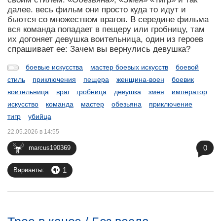
далее. весь фильм они просто куда то идут и
бьются со множеством врагов. В середине фильма
вся команда попадает в пещеру или гробницу, там
их догоняет девушка воительница, один из героев
спрашивает ее: Зачем вы вернулись девушка?
боевые искусства
мастер боевых искусств
боевой
стиль
приключения
пещера
женщина-воен
боевик
воительница
враг
гробница
девушка
змея
император
искусство
команда
мастер
обезьяна
приключение
тигр
убийца
22.05.2026 в 14:55
0
marcus190369
1
Варианты: