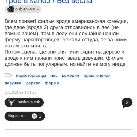
Трое в каноэ / Без весла
о фильме »
Всем привет! фильм вроде американская комедия,
где двое (вроде 2) друга отправились в лес (не
помню зачем), там в лесу они случайно нашли
ферму наркоторговцев, бежали оттуда, те за ними
потом охотились.
Потом сцена, где они спят или сидят на дереве и
вроде к ним начали приставать девушки, фильм
должен быть популярным, но найти не могу нигде
наркоторговцы
лес
комедия
приключения
девушка
дерево
ферма
05.10.2022 в 21:23
2
naskovalenk
1
Варианты: