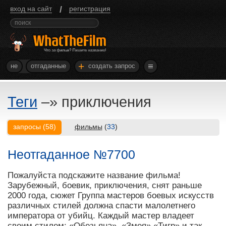
/
вход на сайт
регистрация
+
не
отгаданные
создать запрос
Теги
–»
приключения
запросы
(
58
)
фильмы
(
33
)
Неотгаданное №7700
Пожалуйста подскажите название фильма!
Зарубежный, боевик, приключения, снят раньше
2000 года, сюжет Группа мастеров боевых искусств
различных стилей должна спасти малолетнего
императора от убийц. Каждый мастер владеет
своим стилем: «Обезьяна», «Змея» «Тигр» и так