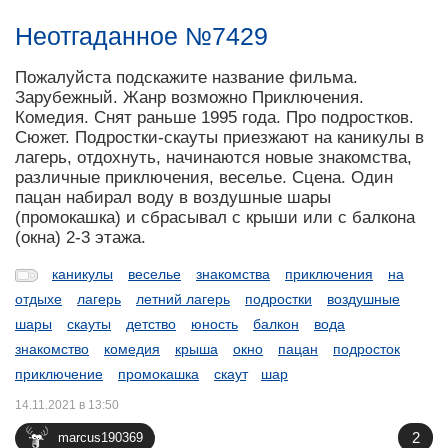
Неотгаданное №7429
Пожалуйста подскажите название фильма.
Зарубежный. Жанр возможно Приключения.
Комедия. Снят раньше 1995 года. Про подростков.
Сюжет. Подростки-скауты приезжают на каникулы в
лагерь, отдохнуть, начинаются новые знакомства,
различные приключения, веселье. Сцена. Один
пацан набирал воду в воздушные шары
(промокашка) и сбрасывал с крыши или с балкона
(окна) 2-3 этажа.
каникулы
веселье
знакомства
приключения
на
отдыхе
лагерь
летний лагерь
подростки
воздушные
шары
скауты
детство
юность
балкон
вода
знакомство
комедия
крыша
окно
пацан
подросток
приключение
промокашка
скаут
шар
14.11.2021 в 13:50
2
marcus190369