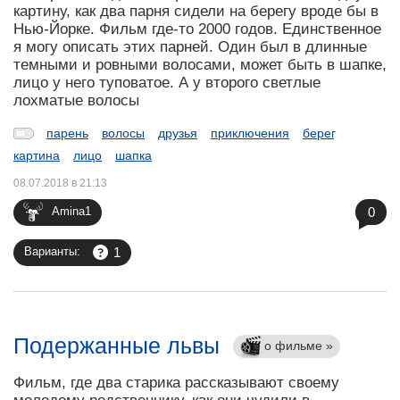
картину, как два парня сидели на берегу вроде бы в
Нью-Йорке. Фильм где-то 2000 годов. Единственное
я могу описать этих парней. Один был в длинные
темными и ровными волосами, может быть в шапке,
лицо у него туповатое. А у второго светлые
лохматые волосы
парень
волосы
друзья
приключения
берег
картина
лицо
шапка
08.07.2018 в 21:13
0
Amina1
1
Варианты:
Подержанные львы
о фильме »
Фильм, где два старика рассказывают своему