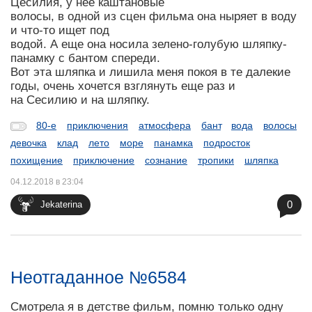
Цесилия, у нее каштановые
волосы, в одной из сцен фильма она ныряет в воду
и что-то ищет под
водой. А еще она носила зелено-голубую шляпку-
панамку с бантом спереди.
Вот эта шляпка и лишила меня покоя в те далекие
годы, очень хочется взглянуть еще раз и
на Сесилию и на шляпку.
80-е
приключения
атмосфера
бант
вода
волосы
девочка
клад
лето
море
панамка
подросток
похищение
приключение
сознание
тропики
шляпка
04.12.2018 в 23:04
0
Jekaterina
Неотгаданное №6584
Смотрела я в детстве фильм, помню только одну