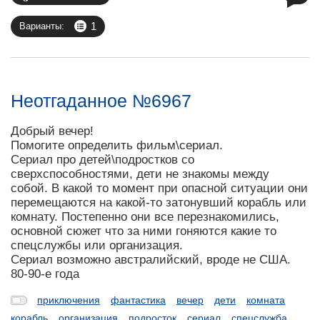
1
Варианты:
Неотгаданное №6967
Добрый вечер!
Помогите определить фильм\сериал.
Сериал про детей\подростков со
сверхспособностями, дети не знакомы между
собой. В какой то момент при опасной ситуации они
перемещаются на какой-то затонувший корабль или
комнату. Постепенно они все перезнакомились,
основной сюжет что за ними гоняются какие то
спецслужбы или организация.
Сериал возможно австралийский, вроде не США.
80-90-е года
приключения
фантастика
вечер
дети
комната
корабль
организация
подросток
сериал
спецслужба