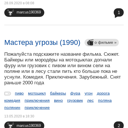
28.09.2020 в 08:08
1
marcus190369
Мастера угрозы (1990)
о фильме »
Пожалуйста подскажите название фильма. Сюжет.
Байкеры или мородёры на мотоцыклах догнали
фуру или грузовик с пивом или вином сели на
поляне или в лесу стали пить кто больше пока не
уснули. Комедия. Приключения. Зарубежный. Снят
раньше 2000 года
пиво
мотоцикл
байкеры
фура
угон
дорога
комедия
приключения
вино
грузовик
лес
поляна
полянин
приключение
13.05.2020 в 18:30
2
marcus190369