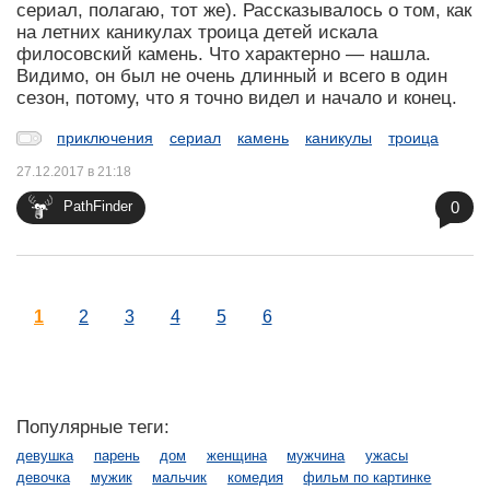
сериал, полагаю, тот же). Рассказывалось о том, как
на летних каникулах троица детей искала
филосовский камень. Что характерно — нашла.
Видимо, он был не очень длинный и всего в один
сезон, потому, что я точно видел и начало и конец.
приключения
сериал
камень
каникулы
троица
27.12.2017 в 21:18
0
PathFinder
1
2
3
4
5
6
Популярные теги:
девушка
парень
дом
женщина
мужчина
ужасы
девочка
мужик
мальчик
комедия
фильм по картинке