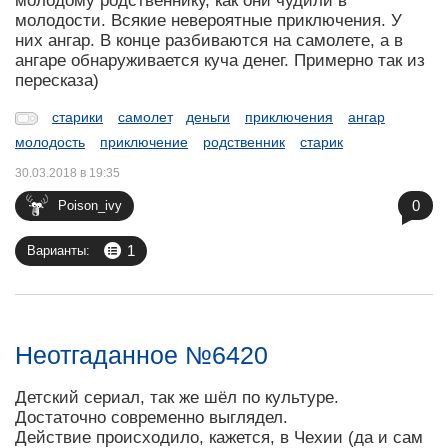
молодому родственнику, как они чудили в
молодости. Всякие невероятные приключения. У
них ангар. В конце разбиваются на самолете, а в
ангаре обнаруживается куча денег. Примерно так из
пересказа)
старики
самолет
деньги
приключения
ангар
молодость
приключение
родственник
старик
30.03.2018 в 19:35
0
Poison_ivy
1
Варианты:
Неотгаданное №6420
Детский сериал, так же шёл по культуре.
Достаточно современно выглядел.
Действие происходило, кажется, в Чехии (да и сам