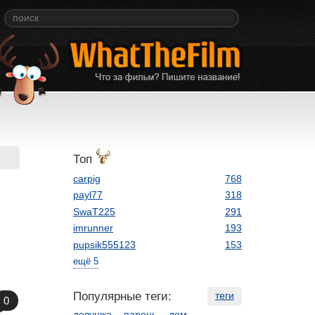
Топ
carpig
768
payl77
318
SwaT225
291
imrunner
193
pupsik555123
153
ещё 5
Популярные теги:
теги
0
девушка
парень
дом