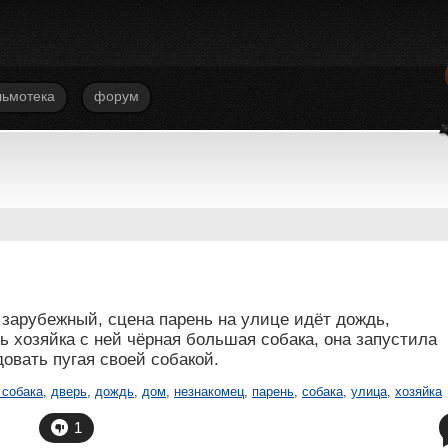
ьмотека
форум
зарубежный, сцена парень на улице идёт дождь,
ь хозяйка с ней чёрная большая собака, она запустила
овать пугая своей собакой.
 собака
,
дверь
,
дождь
,
дом
,
незнакомец
,
парень
,
собака
,
улица
,
хозяйка
1