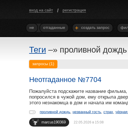
/
вход на сайт
регистрация
+
не
отгаданные
создать запрос
фил
Теги
–»
проливной дождь
запросы
(
1
)
Неотгаданное №7704
Пожалуйста подскажите название фильма, 
попросился в чужой дом, ему открыла двер
этого незнакомца в дом и начала им команд
проливной дождь
,
незванный гость
,
страх
,
чёрная
marcus190369
22.05.2026 в 15:08