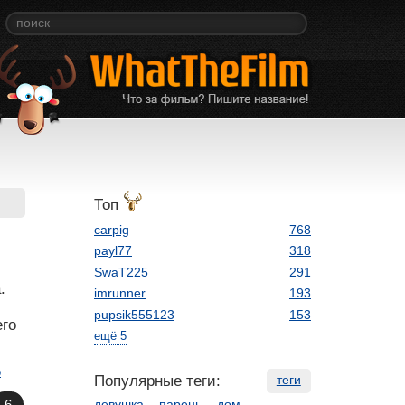
Топ
carpig
768
payl77
318
SwaT225
291
.
imrunner
193
pupsik555123
153
его
ещё 5
р
Популярные теги:
теги
девушка
парень
дом
6