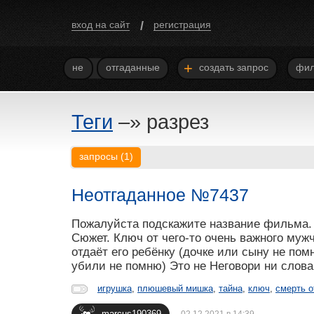
/
вход на сайт
регистрация
+
не
отгаданные
создать запрос
фил
Теги
–»
разрез
запросы
(
1
)
Неотгаданное №7437
Пожалуйста подскажите название фильма. 
Сюжет. Ключ от чего-то очень важного муж
отдаёт его ребёнку (дочке или сыну не пом
убили не помню) Это не Неговори ни слова
игрушка
,
плюшевый мишка
,
тайна
,
ключ
,
смерть о
marcus190369
02.12.2021 в 14:39