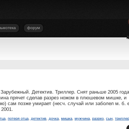
ьмотека
форум
Зарубежный. Детектив. Триллер. Снят раньше 2005 года
чина прячет сделав разрез ножом в плюшевом мишке, и
ню) сам позже умирает (несч. случай или заболел м. б. 
 2001.
тца
,
потеря отца
,
детектив
,
дочка
,
мишка
,
мужчина
,
разрез
,
сын
,
трилле