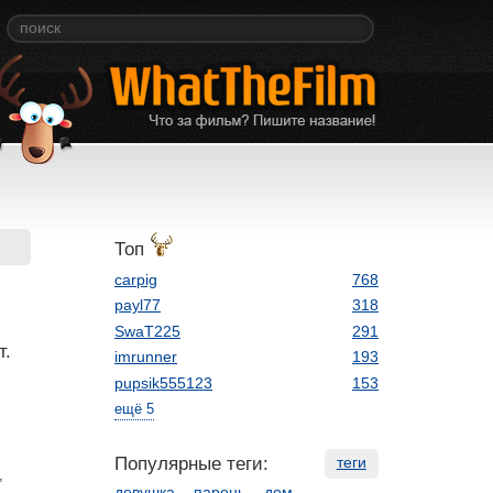
Топ
carpig
768
payl77
318
SwaT225
291
т.
imrunner
193
pupsik555123
153
ещё 5
Популярные теги:
теги
,
девушка
парень
дом