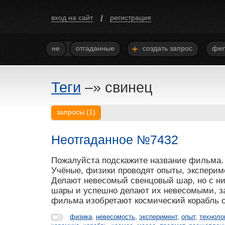
/
вход на сайт
регистрация
+
не
отгаданные
создать запрос
фил
Теги
–»
свинец
запросы
(
1
)
Неотгаданное №7432
Пожалуйста подскажите название фильма. 
Учёные, физики проводят опыты, эксперим
Делают невесомый свенцовый шар, но с ни
шары и успешно делают их невесомыми, за
фильма изобретают космический корабль ос
физика
,
невесомость
,
эксперимент
,
опыт
,
техноло