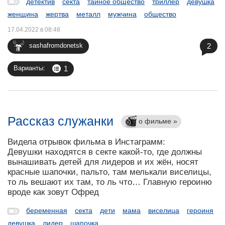
детектив
секта
тайное общество
триллер
девушка
женщина
жертва
металл
мужчина
общество
17.04.2022 в 08:48
2
sashafromdonetsk
1
Варианты:
Рассказ служанки
о фильме »
Видела отрывок фильма в Инстаграмм:
Девушки находятся в секте какой-то, где должны
вынашивать детей для лидеров и их жён, носят
красные шапочки, пальто, там мелькали виселицы,
то ль вешают их там, то ль что… Главную героиню
вроде как зовут Офред
беременная
секта
дети
мама
виселица
героиня
девушка
лидер
шапочка