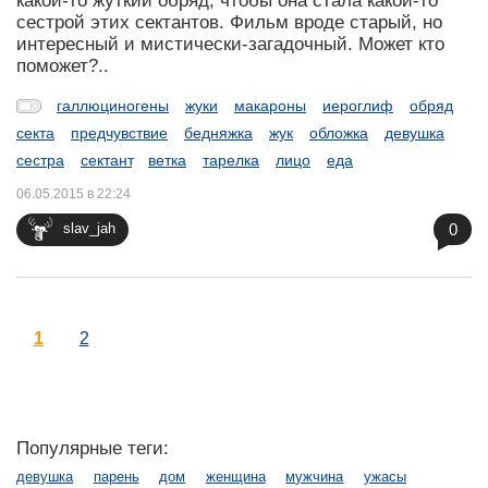
какой-то жуткий обряд, чтобы она стала какой-то
сестрой этих сектантов. Фильм вроде старый, но
интересный и мистически-загадочный. Может кто
поможет?..
галлюциногены
жуки
макароны
иероглиф
обряд
секта
предчувствие
бедняжка
жук
обложка
девушка
сестра
сектант
ветка
тарелка
лицо
еда
06.05.2015 в 22:24
0
slav_jah
1
2
Популярные теги:
девушка
парень
дом
женщина
мужчина
ужасы