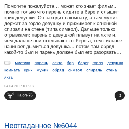
Помогите пожалуйста… может кто знает фильм..
помню только что парень сидите в баре и слышит
крик девушки. Он заходит в комнату, а там мужик
держит за горло девушку и прижимает к огненной
спирали на стене (типа символ). Дальше только
отрывками: парень с девушкой плывут на яхте и,
чем дальше они отплывают от берега, тем сильнее
начинает дымиться девушка… потом там обряд
какой-то был и парень должен был его разорвать…
мистика
парень
секта
бар
берег
горло
девушка
комната
крик
мужик
обряд
символ
спираль
стена
яхта
04.04.2017 в 16:07
0
ilia.orel76
Неотгаданное №6044