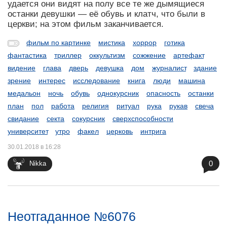
удается они видят на полу все те же дымящиеся
останки девушки — её обувь и клатч, что были в
церкви; на этом фильм заканчивается.
фильм по картинке
мистика
хоррор
готика
фантастика
триллер
оккультизм
сожжение
артефакт
видение
глава
дверь
девушка
дом
журналист
здание
зрение
интерес
исследование
книга
люди
машина
медальон
ночь
обувь
однокурсник
опасность
останки
план
пол
работа
религия
ритуал
рука
рукав
свеча
свидание
секта
сокурсник
сверхспособности
университет
утро
факел
церковь
интрига
30.01.2018 в 16:28
0
Nikka
Неотгаданное №6076