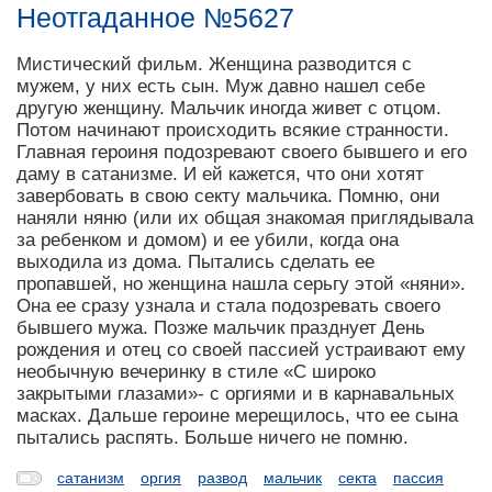
Неотгаданное №5627
Мистический фильм. Женщина разводится с
мужем, у них есть сын. Муж давно нашел себе
другую женщину. Мальчик иногда живет с отцом.
Потом начинают происходить всякие странности.
Главная героиня подозревают своего бывшего и его
даму в сатанизме. И ей кажется, что они хотят
завербовать в свою секту мальчика. Помню, они
наняли няню (или их общая знакомая приглядывала
за ребенком и домом) и ее убили, когда она
выходила из дома. Пытались сделать ее
пропавшей, но женщина нашла серьгу этой «няни».
Она ее сразу узнала и стала подозревать своего
бывшего мужа. Позже мальчик празднует День
рождения и отец со своей пассией устраивают ему
необычную вечеринку в стиле «С широко
закрытыми глазами»- с оргиями и в карнавальных
масках. Дальше героине мерещилось, что ее сына
пытались распять. Больше ничего не помню.
сатанизм
оргия
развод
мальчик
секта
пассия