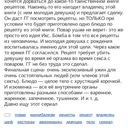
хочется дорваться до какой-то таинственной книги
рецептов. Наконец-то его находит владелец этой
книги (с ним молодая девушка) и предлагает сделку.
Он даст ГГ посмотреть рецепты, но ТОЛЬКО при
условии что будет приготовлено одно блюдо по
рецепту из этой книги. Повар ушам не верит- это же
просто его идея Икс. Бомба в том что все рецепты
из человечины. И молодая девушка с рождения
воспитывалась именно для этой цели. Через какое
то время ГГ согласился. Рецепт требует убить
девушку во время её оргазма во время секса с
поваром. ГГ не без труда это сделал.
Финальная сцена- очень эксклюзивный ужин для
очень состоятельных людей (или членов этой
секты). Блюдо — целое тело с хрустящей корочкой.
И изюминка — все её внутренние органы
приготовлены разными способами — варенное,
жаренное, запеченное, тушенное. И и т. д.
Давно ищу этот сериал
повар
каннибализм
рецепты
рецепт
владелец
шеф
ресторан
американец
девушка
тело
сериал