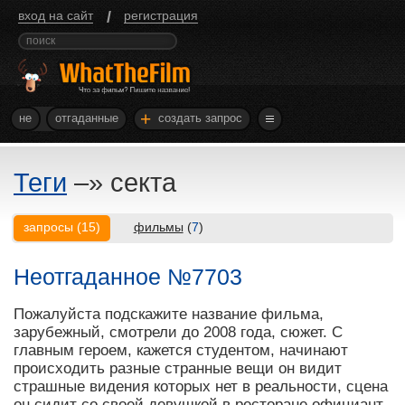
/
вход на сайт
регистрация
+
не
отгаданные
создать запрос
Теги
–»
секта
запросы
(
15
)
фильмы
(
7
)
Неотгаданное №7703
Пожалуйста подскажите название фильма,
зарубежный, смотрели до 2008 года, сюжет. С
главным героем, кажется студентом, начинают
происходить разные странные вещи он видит
страшные видения которых нет в реальности, сцена
он сидит со своей девушкой в ресторане официант