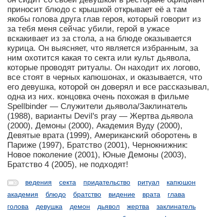
приносит блюдо с крышкой открывает её а там
якобы голова друга глав героя, который говорит из
за тебя меня сейчас убили, герой в ужасе
вскакивает из за стола, а на блюде оказывается
курица. Он выясняет, что является избранным, за
ним охотится какая то секта или культ дьявола,
которые проводят ритуалы. Он находит их логово,
все стоят в черных капюшонах, и оказывается, что
его девушка, которой он доверял и все рассказывал,
одна из них. концовка очень похожая в фильме
Spellbinder — Служители дьявола/Заклинатель
(1988), варианты Devil's pray — Жертва дьявола
(2000), Демоны (2000), Академия Вуду (2000),
Девятые врата (1999), Американский оборотень в
Париже (1997), Братство (2001), Чернокнижник:
Новое поколение (2001), Юные Демоны (2003),
Братство 4 (2005), не подходят!
ведения
секта
придательство
ритуал
капюшон
академия
блюдо
братство
видение
врата
глава
голова
девушка
демон
дьявол
жертва
заклинатель