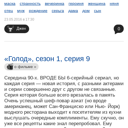
маска
странность
вечеринка
героиня
женщина
няня
отец
муж
рождение
серьга
дама
дом
сын
23.05.2016 в 17:30
0
Джен
«Голод», сезон 1, серия 9
о фильме »
Середина 90-х. ВРОДЕ БЫ 6-серийный сериал, но
каждая серия — новая история, с разными актерами
и серии совершенно друг с другом не связанные.
Серия которая больше всего врезалась в память
Очень успешный шеф-повар азиат (но вроде
американец, может Сан-Франциско или Нью- Йорк)
модного ресторана выходит к посетителям из кухни
выслушать очередные комплименты. Ему скучно, он
уже все рецепты какие знал перепробовал. Ему