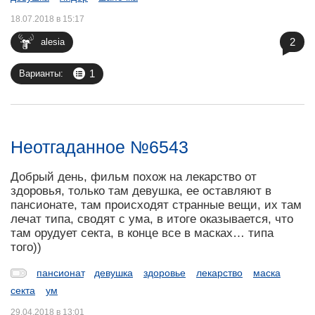
18.07.2018 в 15:17
2
alesia
1
Варианты:
Неотгаданное №6543
Добрый день, фильм похож на лекарство от
здоровья, только там девушка, ее оставляют в
пансионате, там происходят странные вещи, их там
лечат типа, сводят с ума, в итоге оказывается, что
там орудует секта, в конце все в масках… типа
того))
пансионат
девушка
здоровье
лекарство
маска
секта
ум
29.04.2018 в 13:01