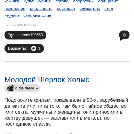
крышка
культ
курица
логово
оборотень
официант
поколение
реальность
ресторан
служитель
стол
студент
чернокнижник
22.05.2026 в 15:06
0
marcus190369
1
Варианты:
Молодой Шерлок Холмс
о фильме »
Подскажите фильм, показывали в 90-х, зарубежный
детектив или типа того, там было тайное общество
или секта, мужчины и женщины, они приносили в
жертву девушек — заплавляли в металл, но
последнюю спасли.