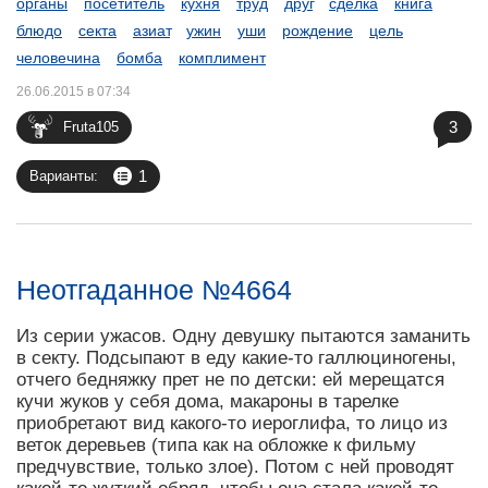
органы
посетитель
кухня
труд
друг
сделка
книга
блюдо
секта
азиат
ужин
уши
рождение
цель
человечина
бомба
комплимент
26.06.2015 в 07:34
3
Fruta105
1
Варианты:
Неотгаданное №4664
Из серии ужасов. Одну девушку пытаются заманить
в секту. Подсыпают в еду какие-то галлюциногены,
отчего бедняжку прет не по детски: ей мерещатся
кучи жуков у себя дома, макароны в тарелке
приобретают вид какого-то иероглифа, то лицо из
веток деревьев (типа как на обложке к фильму
предчувствие, только злое). Потом с ней проводят