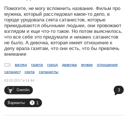
Помогите, не могу вспомнить название. Фильм про
мужика, который расследовал какое-то дело, в
городе уродовала секта сатанистов, которые
прикидываются обычными людьми, они провожают
взглядом и еще что-то такое. Но потом выяснилось,
что все себе это придумали и никаких сатанистов
не было. А девочка, которая имеет отношение к
делу врала газетам, что они есть, что бы привлечь
внимание
взгляд
газета
город
девочка
мужик
отношения
сатанист
секта
сатанисты
03.03.2017 в 14:44
3
Gremlin
1
Варианты: