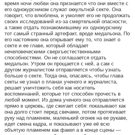
время ночи любви она признается что они вместе с
его однокурсником служат оккультной секте. Она
говорит, что влюблена, и умоляет его не продолжать
своих исследований из-за смертельной опасности,
а также отдать познакомившему их однокурснику
тот самый странный артефакт, вроде медальона. По
его настоянию она открывает ему то, что знает о
секте и ее главе, который обладает
нечеловеческими сверхъестественными
способностями. Он не соглашается отдать
медальон. Утром он прощается с ней, а сам с
другом журналистом отправляется чтобы узнать
больше о секте. Тогда она, опасаясь, чтобы глава
секты не узнал о планах ученого и журналиста,
решает уничтожить себя как носитель
воспоминаний, которые тот способен прочесть в
любой момент. Из дома ученого она отправляется
прямо в церковь, где сжигает себя: показывают как
она долго стоит перед свечами, потом протягивает
руку над пламенем, маленький огонек на ее рукаве,
идет смена кадра, и показывают уже её всю
объятую пламенем как факел а в конце сцены —