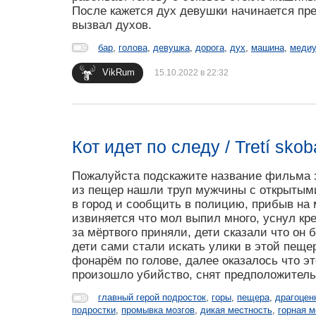
После кажется дух девушки начинается пре
вызвал духов.
бар
,
голова
,
девушка
,
дорога
,
дух
,
машина
,
меди
VikRum
15.10.2022 в 22:32
Кот идет по следу / Tretí skob
Пожалуйста подскажите название фильма з
из пещер нашли труп мужчины с открытыми
в город и сообщить в полицию, прибыв на
извиняется что мол выпил много, уснул кр
за мёртвого приняли, дети сказали что он 
дети сами стали искать улики в этой пеще
фонарём по голове, далее оказалось что эт
произошло убийство, снят предположитель
главный герой подросток
,
горы
,
пещера
,
драгоцен
подростки
,
промывка мозгов
,
дикая местность
,
горная м