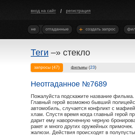
/
вход на сайт
регистрация
+
не
отгаданные
создать запрос
фил
Теги
–»
стекло
запросы
(
47
)
фильмы
(
23
)
Неотгаданное №7689
Пожалуйста подскажите название фильма. 
Главный герой возможно бывший полицейс
автомобиль, случается конфликт с мафией
хлам. Спустя время когда главный герой пр
дарит ему навороченную черную брониров
ракет и много других оружейных примочек
жалюзи. Действия происходят в полупуст