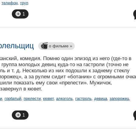
,
телефон
,
труп
1
болельщиц
о фильме »
анский, комедия. Помню один эпизод из него (где-то в
группа молодых девиц куда-то на гастроли (точно не
ль и т. д. Несколько из них подошли к заднему стеклу
апорожец», а за рулем сидит «ботаник» с огромными очк
шили показать ему свои «прелести». Мужичок,
завернул в кювет.
ки
,
горбатый
,
прелести
,
кювет
,
алкоголь
,
гастроль
,
девица
,
запорожец
,
1