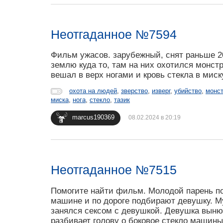
Неотгаданное №7594
Фильм ужасов. зарубежный, снят раньше 2
землю куда то, там на них охотился монстр
вешал в верх ногами и кровь стекла в миск
охота на людей
,
зверство
,
изверг
,
убийство
,
монс
миска
,
нога
,
стекло
,
тазик
marcus190369
08.02.2024 в 20:19
Неотгаданное №7515
Помогите найти фильм. Молодой парень по
машине и по дороге подбирают девушку. М
занялся сексом с девушкой. Девушка вынюх
разбивает голову о боковое стекло машины