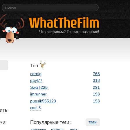
Топ
carpig
768
payl77
318
SwaT225
291
imrunner
193
pupsik555123
153
ещё 5
тить
иде
Популярные теги:
теги
девушка
парень
дом