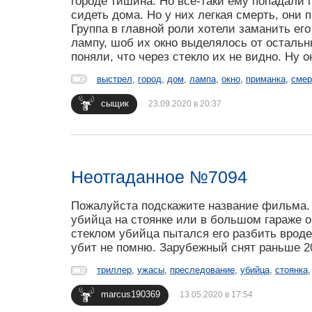
городе тишина. Но все-таки ему попадали 
сидеть дома. Но у них легкая смерть, они 
Группа в главной роли хотели заманить ег
лампу, шоб их окно выделялось от остальны
поняли, что через стекло их не видно. Ну 
выстрел
,
город
,
дом
,
лампа
,
окно
,
приманка
,
смер
сыщик
23.09.2020 в 20:37
Неотгаданное №7094
Пожалуйста подскажите название фильма. 
убийца на стоянке или в большом гараже 
стеклом убийца пытался его разбить врод
убит не помню. Зарубежный снят раньше 20
триллер
,
ужасы
,
преследование
,
убийца
,
стоянка
marcus190369
13.05.2020 в 17:54