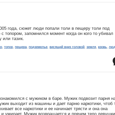
005 года, сюжет люди попали толи в пещеру толи под
 с топором, запомнился момент когда он кого то убивал
у или тазик.
тр
,
топор
,
пещера
,
подземелье
,
висящий вниз головой
,
земля
,
кровь
,
лю
знакомился с мужиком в баре. Мужик подвозит парня н
ужик выходит из машины и дает парню наркотики, чтоб 
ивает все наркотики и ее начинает трясти и она она
 и умирает. Мужик возвращается и прячем тело девушки