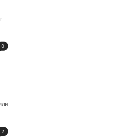
г
0
или
2