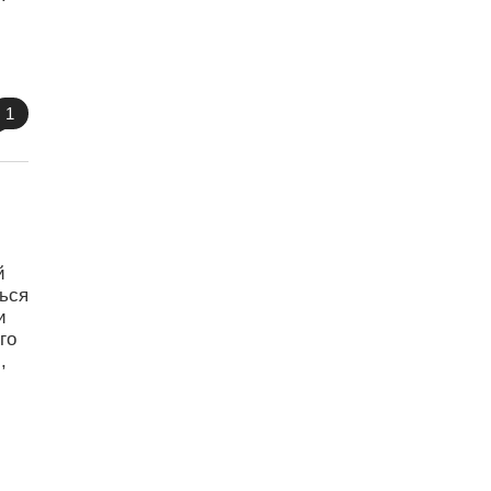
и
1
й
ься
и
го
,