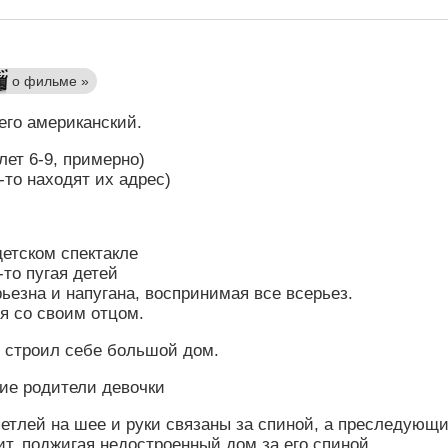
о фильме »
его американский.
лет 6-9, примерно)
-то находят их адрес)
детском спектакле
-то пугая детей
рьезна и напугана, воспринимая все всерьез.
ея со своим отцом.
) строил себе большой дом.
ие родители девочки
петлей на шее и руки связаны за спиной, а преследующ
ит, поджигая недостроенный дом за его спиной.