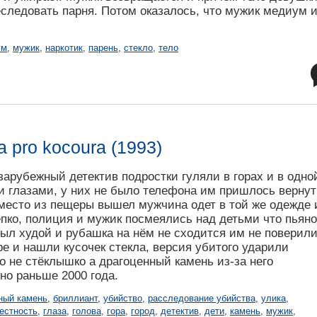
следовать парня. Потом оказалось, что мужик медиум 
ум
,
мужик
,
наркотик
,
парень
,
стекло
,
тело
a pro kocoura (1993)
арубежный детектив подростки гуляли в горах и в одно
 глазами, у них не было телефона им пришлось вернут
 место из пещеры вышел мужчина одет в той же одежде 
епко, полиция и мужик посмеялись над детьми что пьяно
был худой и рубашка на нём не сходится им не поверили
ре и нашли кусочек стекла, версия убитого ударили
о не стёклышко а драгоценный камень из-за него
но раньше 2000 года.
ный камень
,
бриллиант
,
убийство
,
расследование убийства
,
улика
,
естность
,
глаза
,
голова
,
гора
,
город
,
детектив
,
дети
,
камень
,
мужик
,