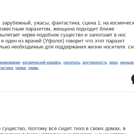
 зарубежный, ужасы, фантастика, сцена 1. на космичес
еизвестным паразитом, женщина подходит ближе
 вылетает черве-подобное существо и заползает в нос
и один из врачей (Уфолог) говорит что этот паразит
олько необходимые для поддержания жизни носителя. сн
анирование
,
космический корабль
,
носитель
,
внутренность
,
врач
,
женщи
тастика
,
черва
,
червь
 существо, поэтому все сидят тихо в своих домах, в