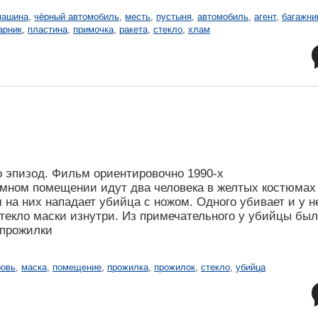
машина
,
чёрный автомобиль
,
месть
,
пустыня
,
автомобиль
,
агент
,
багажни
арник
,
пластина
,
примочка
,
ракета
,
стекло
,
хлам
 эпизод. Фильм ориентировочно 1990-х
 темном помещении идут два человека в желтых костюмах
на них нападает убийца с ножом. Одного убивает и у н
стекло маски изнутри. Из примечательного у убийцы бы
 прожилки
ровь
,
маска
,
помещение
,
прожилка
,
прожилок
,
стекло
,
убийца