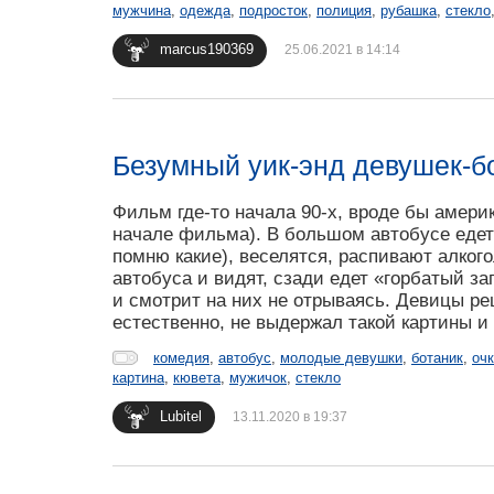
мужчина
,
одежда
,
подросток
,
полиция
,
рубашка
,
стекло
marcus190369
25.06.2021 в 14:14
Безумный уик-энд девушек-
Фильм где-то начала 90-х, вроде бы америк
начале фильма). В большом автобусе едет 
помню какие), веселятся, распивают алкого
автобуса и видят, сзади едет «горбатый з
и смотрит на них не отрываясь. Девицы ре
естественно, не выдержал такой картины и 
комедия
,
автобус
,
молодые девушки
,
ботаник
,
оч
картина
,
кювета
,
мужичок
,
стекло
Lubitel
13.11.2020 в 19:37