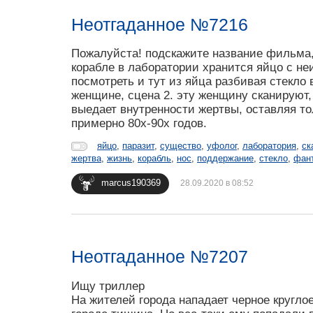
Неотгаданное №7216
Пожалуйста! подскажите название фильма,
корабле в лаборатории хранится яйцо с н
посмотреть и тут из яйца разбивая стекло
женщине, сцена 2. эту женщину сканируют, 
выедает внутренности жертвы, оставляя т
примерно 80х-90х годов.
яйцо
,
паразит
,
существо
,
уфолог
,
лаборатория
,
ск
жертва
,
жизнь
,
корабль
,
нос
,
поддержание
,
стекло
,
фан
marcus190369
28.09.2020 в 08:52
Неотгаданное №7207
Ищу триллер
На жителей города нападает черное круглое