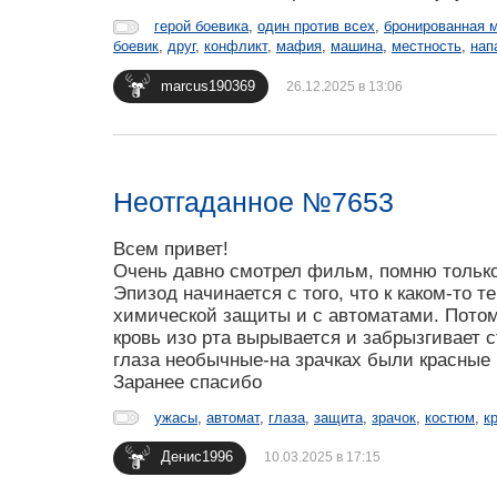
герой боевика
,
один против всех
,
бронированная 
боевик
,
друг
,
конфликт
,
мафия
,
машина
,
местность
,
нап
marcus190369
26.12.2025 в 13:06
Неотгаданное №7653
Всем привет!
Очень давно смотрел фильм, помню только
Эпизод начинается с того, что к каком-то
химической защиты и с автоматами. Потом 
кровь изо рта вырывается и забрызгивает 
глаза необычные-на зрачках были красные
Заранее спасибо
ужасы
,
автомат
,
глаза
,
защита
,
зрачок
,
костюм
,
к
Денис1996
10.03.2025 в 17:15