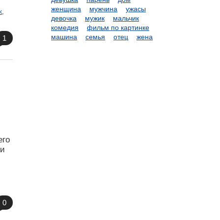
женщина
мужчина
ужасы
к
,
девочка
мужик
мальчик
комедия
фильм по картинке
машина
семья
отец
жена
1
его
ли
0