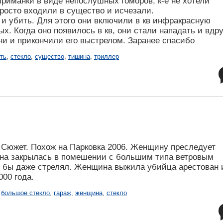
приманки в виде непослушных гоморов, к-е не хотели
просто входили в существо и исчезали.
о и убить. Для этого они включили в кв инфракрасную
х. Когда оно появилось в кв, они стали нападать и вдру
они и прикончили его выстрелом. Заранее спасибо
ть
,
стекло
,
существо
,
тишина
,
триллер
Сюжет. Похож на Парковка 2006. Женщину преследует
она закрылась в помешении с большим типа ветровым
е бы даже стрелял. Женщина выжила убийца арестован 
00 года.
,
большое стекло
,
гараж
,
женщина
,
стекло