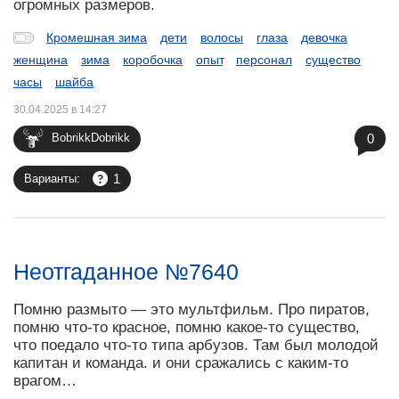
огромных размеров.
Кромешная зима
дети
волосы
глаза
девочка
женщина
зима
коробочка
опыт
персонал
существо
часы
шайба
30.04.2025 в 14:27
0
BobrikkDobrikk
1
Варианты:
Неотгаданное №7640
Помню размыто — это мультфильм. Про пиратов,
помню что-то красное, помню какое-то существо,
что поедало что-то типа арбузов. Там был молодой
капитан и команда. и они сражались с каким-то
врагом…