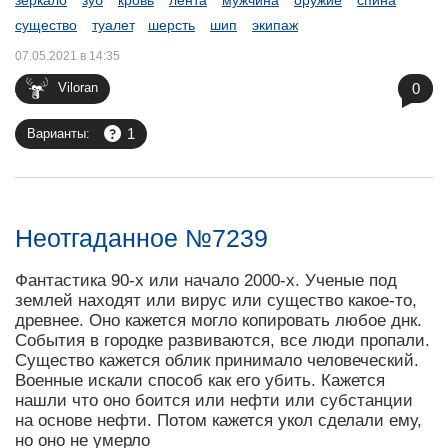
зеркало
зуб
кровь
лента
мужчина
оружие
спина
существо
туалет
шерсть
шип
экипаж
07.05.2021 в 14:35
0
Viloran
1
Варианты:
Неотгаданное №7239
Фантастика 90-х или начало 2000-х. Ученые под
землей находят или вирус или существо какое-то,
древнее. Оно кажется могло копировать любое днк.
События в городке развиваются, все люди пропали.
Существо кажется облик принимало человеческий.
Военные искали способ как его убить. Кажется
нашли что оно боится или нефти или субстанции
на основе нефти. Потом кажется укол сделали ему,
но оно не умерло