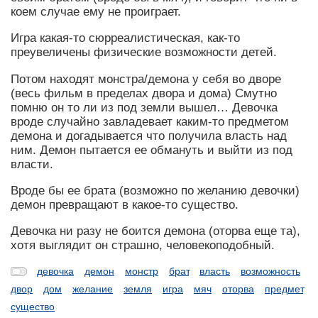
коем случае ему не проиграет.
Игра какая-то сюрреалистическая, как-то
преувеличены физические возможности детей.
Потом находят монстра/демона у себя во дворе
(весь фильм в пределах двора и дома) Смутно
помню он то ли из под земли вышел… Девочка
вроде случайно завладевает каким-то предметом
демона и догадывается что получила власть над
ним. Демон пытается ее обмануть и выйти из под
власти.
Вроде бы ее брата (возможно по желанию девочки)
демон превращают в какое-то существо.
Девочка ни разу не боится демона (оторва еще та),
хотя выглядит он страшно, человекоподобный.
девочка
демон
монстр
брат
власть
возможность
двор
дом
желание
земля
игра
мяч
оторва
предмет
существо