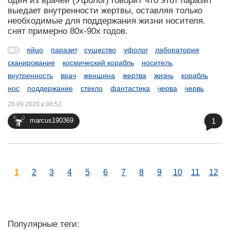
один из врачей (Уфолог) говорит что этот паразит
выедает внутренности жертвы, оставляя только
необходимые для поддержания жизни носителя.
снят примерно 80х-90х годов.
яйцо
паразит
существо
уфолог
лаборатория
сканирование
космический корабль
носитель
внутренность
врач
женщина
жертва
жизнь
корабль
нос
поддержание
стекло
фантастика
черва
червь
28.09.2020 в 08:52
1
marcus190369
1
2
3
4
5
6
7
8
9
10
11
12
Популярные теги: