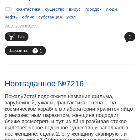
фантастика
существо
вирус
городок
люди
нефть
облик
субстанция
укол
29.10.2020 в 02:56
1
Iurii
1
Варианты:
Неотгаданное №7216
Пожалуйста! подскажите название фильма,
зарубежный, ужасы, фантастика, сцена 1. на
космическом корабле в лаборатории хранится яйцо
с неизвестным паразитом, женщина подходит
ближе посмотреть и тут из яйца разбивая стекло
вылетает черве-подобное существо и заползает в
нос женщине, сцена 2. эту женщину сканируют, и