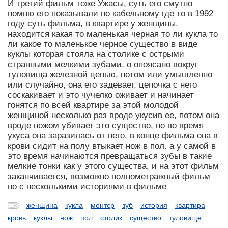
И третий фильм тоже Ужасы, суть его смутно
помню его показывали по кабельному где то в 1992
году суть фильма, в квартире у женщины.
находится какая то маленькая черная то ли кукла то
ли какое то маленькое черное существо в виде
куклы которая стояла на столике с острыми
странными мелкими зубами, о опоясано вокруг
туловища железной цепью, потом или умышленно
или случайно, она его задевает, цепочка с него
соскакивает и это чучелко оживает и начинает
гонятся по всей квартире за этой молодой
женщиной несколько раз вроде укусив ее, потом она
вроде ножом убивает это существо, но во время
укуса она заразилась от него, в конце фильма она в
крови сидит на полу втыкает нож в пол. а у самой в
это время начинаются превращаться зубы в такие
мелкие тонки как у этого существа, и на этот фильм
заканчивается, возможно полнометражный фильм
но с несколькими историями в фильме
женщина
кукла
монтср
зуб
история
квартира
кровь
куклы
нож
пол
столик
существо
туловище