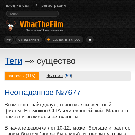
/
вход на сайт
регистрация
+
не
отгаданные
создать запрос
Теги
–»
существо
запросы
(
115
)
фильмы
(
59
)
Неотгаданное №7677
Возможно грайндхаус, точно малоизвестный
фильм. Возможно США или европейский. Мало что
помню и возможны неточности.
В начале девочка лет 10-12, может больше играет со
своим братом (вроде бы в мяч), и говорит что ни в