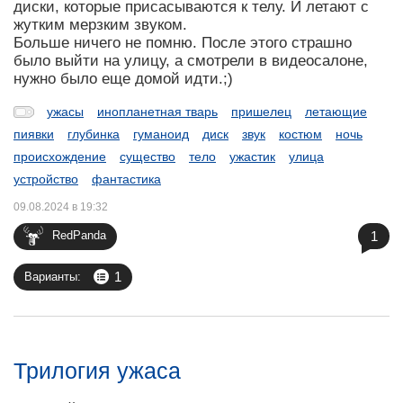
диски, которые присасываются к телу. И летают с
жутким мерзким звуком.
Больше ничего не помню. После этого страшно
было выйти на улицу, а смотрели в видеосалоне,
нужно было еще домой идти.;)
ужасы
инопланетная тварь
пришелец
летающие
пиявки
глубинка
гуманоид
диск
звук
костюм
ночь
происхождение
существо
тело
ужастик
улица
устройство
фантастика
09.08.2024 в 19:32
1
RedPanda
1
Варианты:
Трилогия ужаса