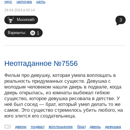
укус
цепочка
цепь
29.04.2024 в 03:14
3
Mozenrath
1
Варианты:
Неотгаданное №7556
Фильм про девушку, которая умела воплощать в
реальность придуманных существ. Девушка с
молодым человеком нашли дверь в подвале, когда
дверь открылась, из комнаты выбежал гибкое
существо, которое девушка рисовала в детстве. У
неё был сосед — брат, который умел делать то же
самое. Это существо стремилось убить любого, на
кого злится его создательница.
двери
подвал
воплощение
брат
дверь
девушка