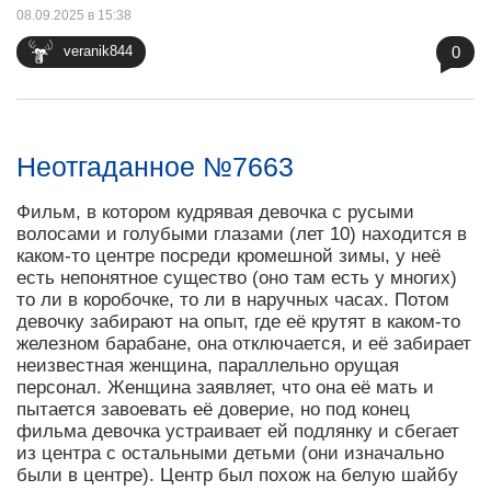
08.09.2025 в 15:38
0
veranik844
Неотгаданное №7663
Фильм, в котором кудрявая девочка с русыми
волосами и голубыми глазами (лет 10) находится в
каком-то центре посреди кромешной зимы, у неё
есть непонятное существо (оно там есть у многих)
то ли в коробочке, то ли в наручных часах. Потом
девочку забирают на опыт, где её крутят в каком-то
железном барабане, она отключается, и её забирает
неизвестная женщина, параллельно орущая
персонал. Женщина заявляет, что она её мать и
пытается завоевать её доверие, но под конец
фильма девочка устраивает ей подлянку и сбегает
из центра с остальными детьми (они изначально
были в центре). Центр был похож на белую шайбу