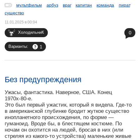
мультфильм
арбуз
враг
капитан
команда
пират
существо
11.01.2025 в 00:04
0
ХолодильниК
1
Варианты:
Без предупреждения
Ужасы, фантастика. Наверное, США. Конец
1970х-80-е.
Это был первый ужастик, который я видела. Где-то
в американской глубинке бродит жуткое существо
инопланетного происхождения, по форме —
гуманоид. Вроде бы, в блестящем костюме. По
ночам он охотится на людей, бросая в них (или
стреляя из какого-то устройства) маленькие живые