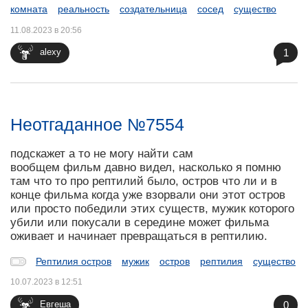
комната
реальность
создательница
сосед
существо
11.08.2023 в 20:56
1
alexy
Неотгаданное №7554
подскажет а то не могу найти сам
вообщем фильм давно видел, насколько я помню
там что то про рептилий было, остров что ли и в
конце фильма когда уже взорвали они этот остров
или просто победили этих существ, мужик которого
убили или покусали в середине может фильма
оживает и начинает превращаться в рептилию.
Рептилия остров
мужик
остров
рептилия
существо
10.07.2023 в 12:51
0
Евгеша