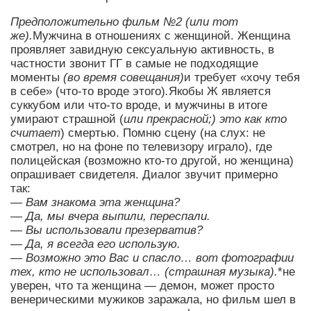
Предположительно фильм №2 (или тот
же).
Мужчина в отношениях с женщиной. Женщина
проявляет завидную сексуальную активность, в
частности звонит ГГ в самые не подходящие
моменты
(во время совещания)
и требует «хочу тебя
в себе» (что-то вроде этого)
.
Якобы Ж является
суккубом или что-то вроде, и мужчины в итоге
умирают страшной (
или прекрасной;) это как кто
считает
) смертью. Помню сцену (на слух: не
смотрел, но на фоне по телевизору играло), где
полицейская (возможно кто-то другой, но женщина)
опрашивает свидетеля. Диалог звучит примерно
так:
— Вам знакома эта женщина?
— Да, мы вчера выпили, переспали.
— Вы использовали презерватив?
— Да, я всегда его использую.
— Возможно это Вас и спасло… вот фотографии
тех, кто не использовал… (страшная музыка).
*не
уверен, что та женщина — демон, может просто
венерическими мужиков заражала, но фильм шел в