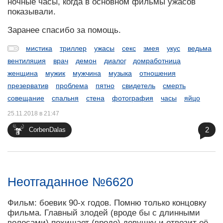
ночные часы, когда в основном фильмы ужасов
показывали.
Заранее спасибо за помощь.
мистика
триллер
ужасы
секс
змея
укус
ведьма
вентиляция
врач
демон
диалог
домработница
женщина
мужик
мужчина
музыка
отношения
презерватив
проблема
пятно
свидетель
смерть
совещание
спальня
стена
фотография
часы
яйцо
25.11.2018 в 21:47
2
CorbenDalas
Неотгаданное №6620
Фильм: боевик 90-х годов. Помню только концовку
фильма. Главный злодей (вроде бы с длинными
волосами) похищает (вроде) девушку и отвозит её