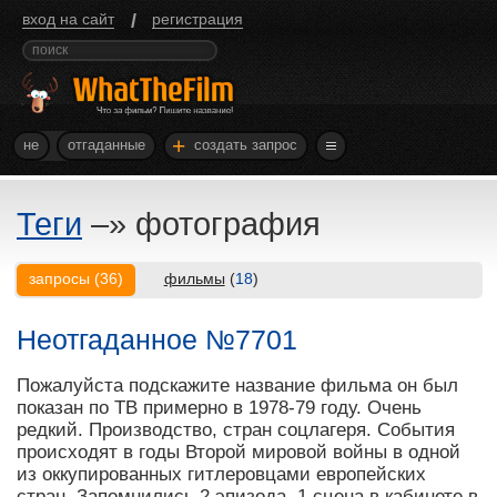
/
вход на сайт
регистрация
+
не
отгаданные
создать запрос
Теги
–»
фотография
запросы
(
36
)
фильмы
(
18
)
Неотгаданное №7701
Пожалуйста подскажите название фильма он был
показан по ТВ примерно в 1978-79 году. Очень
редкий. Производство, стран соцлагеря. События
происходят в годы Второй мировой войны в одной
из оккупированных гитлеровцами европейских
стран. Запомнились 2 эпизода. 1 сцена в кабинете в