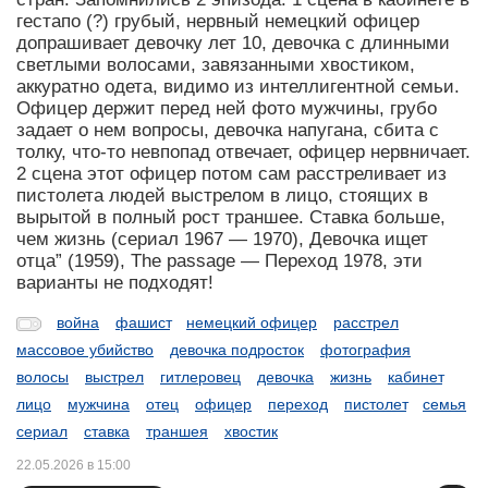
гестапо (?) грубый, нервный немецкий офицер
допрашивает девочку лет 10, девочка с длинными
светлыми волосами, завязанными хвостиком,
аккуратно одета, видимо из интеллигентной семьи.
Офицер держит перед ней фото мужчины, грубо
задает о нем вопросы, девочка напугана, сбита с
толку, что-то невпопад отвечает, офицер нервничает.
2 сцена этот офицер потом сам расстреливает из
пистолета людей выстрелом в лицо, стоящих в
вырытой в полный рост траншее. Ставка больше,
чем жизнь (сериал 1967 — 1970), Девочка ищет
отца” (1959), The passage — Переход 1978, эти
варианты не подходят!
война
фашист
немецкий офицер
расстрел
массовое убийство
девочка подросток
фотография
волосы
выстрел
гитлеровец
девочка
жизнь
кабинет
лицо
мужчина
отец
офицер
переход
пистолет
семья
сериал
ставка
траншея
хвостик
22.05.2026 в 15:00