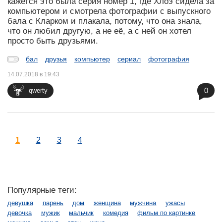
кажется это была серия номер 1, где Хлоэ сидела за
компьютером и смотрела фотографии с выпускного
бала с Кларком и плакала, потому, что она знала,
что он любил другую, а не её, а с ней он хотел
просто быть друзьями.
бал
друзья
компьютер
сериал
фотография
14.07.2018 в 19:43
0
qwerty
1
2
3
4
Популярные теги:
девушка
парень
дом
женщина
мужчина
ужасы
девочка
мужик
мальчик
комедия
фильм по картинке