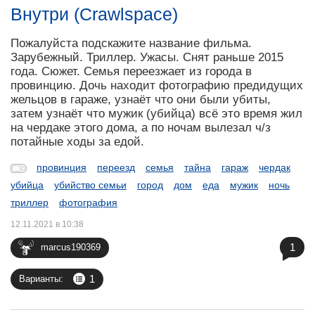
Внутри (Crawlspace)
Пожалуйста подскажите название фильма.
Зарубежный. Триллер. Ужасы. Снят раньше 2015
года. Сюжет. Семья переезжает из города в
провинцию. Дочь находит фотографию предидущих
жельцов в гараже, узнаёт что они были убиты,
затем узнаёт что мужик (убийца) всё это время жил
на чердаке этого дома, а по ночам вылезал ч/з
потайные ходы за едой.
провинция
переезд
семья
тайна
гараж
чердак
убийца
убийство семьи
город
дом
еда
мужик
ночь
триллер
фотография
12.11.2021 в 10:38
1
marcus190369
1
Варианты: