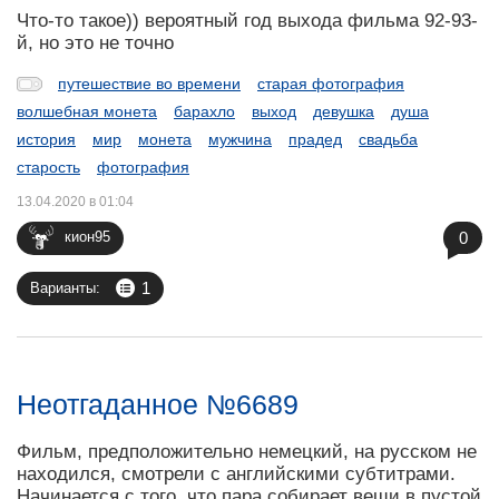
Что-то такое)) вероятный год выхода фильма 92-93-
й, но это не точно
путешествие во времени
старая фотография
волшебная монета
барахло
выход
девушка
душа
история
мир
монета
мужчина
прадед
свадьба
старость
фотография
13.04.2020 в 01:04
0
кион95
1
Варианты:
Неотгаданное №6689
Фильм, предположительно немецкий, на русском не
находился, смотрели с английскими субтитрами.
Начинается с того, что пара собирает вещи в пустой