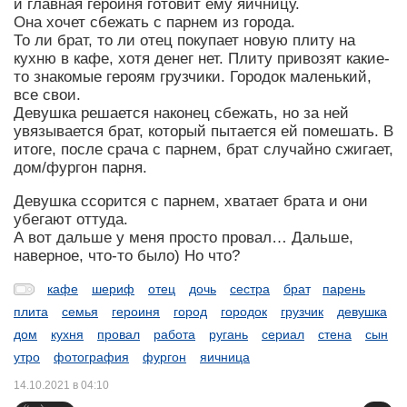
и главная героиня готовит ему яичницу.
Она хочет сбежать с парнем из города.
То ли брат, то ли отец покупает новую плиту на
кухню в кафе, хотя денег нет. Плиту привозят какие-
то знакомые героям грузчики. Городок маленький,
все свои.
Девушка решается наконец сбежать, но за ней
увязывается брат, который пытается ей помешать. В
итоге, после срача с парнем, брат случайно сжигает,
дом/фургон парня.
Девушка ссорится с парнем, хватает брата и они
убегают оттуда.
А вот дальше у меня просто провал… Дальше,
наверное, что-то было) Но что?
кафе
шериф
отец
дочь
сестра
брат
парень
плита
семья
героиня
город
городок
грузчик
девушка
дом
кухня
провал
работа
ругань
сериал
стена
сын
утро
фотография
фургон
яичница
14.10.2021 в 04:10