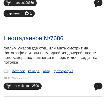
0
marcus190369
1
Варианты:
Неотгаданное №7686
фильм ужасов где отец или мать смотрит на
фотографию и там нету одной из дочерей, после
чего камера поднимается в вверх и дочь сидит на
потолке
потолок
камера
отец
фотография
10.11.2025 в 20:46
0
mr.makintosh2506