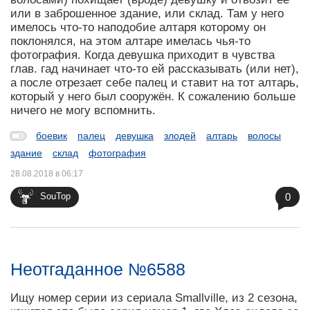
или в заброшенное здание, или склад. Там у него
имелось что-то наподобие алтаря которому он
поклонялся, на этом алтаре имелась чья-то
фотография. Когда девушка приходит в чувства
глав. гад начинает что-то ей рассказывать (или нет),
а после отрезает себе палец и ставит на тот алтарь,
который у него был сооружён. К сожалению больше
ничего не могу вспомнить.
боевик
палец
девушка
злодей
алтарь
волосы
здание
склад
фотография
28.08.2018 в 06:17
0
SouTop
Неотгаданное №6588
Ищу номер серии из сериала Smallville, из 2 сезона,