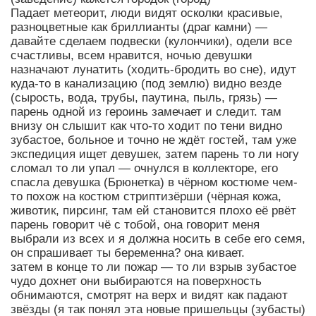
Падает метеорит, люди видят осколки красивые,
разноцветные как бриллианты (драг камни) —
давайте сделаем подвески (кулончики), одели все
счастливы, всем нравится, ночью девушки
назначают лунатить (ходить-бродить во сне), идут
куда-то в канализацию (под землю) видно везде
(сырость, вода, трубы, паутина, пыль, грязь) —
парень одной из героинь замечает и следит. там
внизу он слышит как что-то ходит по тени видно
зубастое, больное и точно не ждёт гостей, там уже
экспедиция ищет девушек, затем парень то ли ногу
сломал то ли упал — очнулся в коллекторе, его
спасла девушка (Брюнетка) в чёрном костюме чем-
то похож на костюм стриптизёрши (чёрная кожа,
животик, пирсинг, там ей становится плохо её рвёт
парень говорит чё с тобой, она говорит меня
выбрали из всех и я должна носить в себе его семя,
он спрашивает ты беременна? она кивает.
затем в конце то ли пожар — то ли взрыв зубастое
чудо дохнет они выбираются на поверхность
обнимаются, смотрят на верх и видят как падают
звёзды (я так понял эта новые пришельцы (зубасты)