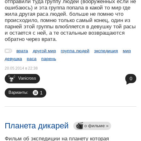
отправили туда группу людей (вооруженных если не
ошибаюсь) и эта группа попала в какой то мир где
жила другая раса людей. больше не помню что
происходило, помню только самый конец, один из
парней этой группы влюбляется в девушку той расы
и остается с ней, а те остальные возвращаются
обратно через врата.
врата
другой мир
группа людей
экспедиция
мир
девушка
раса
парень
20.05.2014 в 22:38
0
Vanicross
1
Варианты:
Планета дикарей
о фильме »
Фильм об экспедиции на планету которая