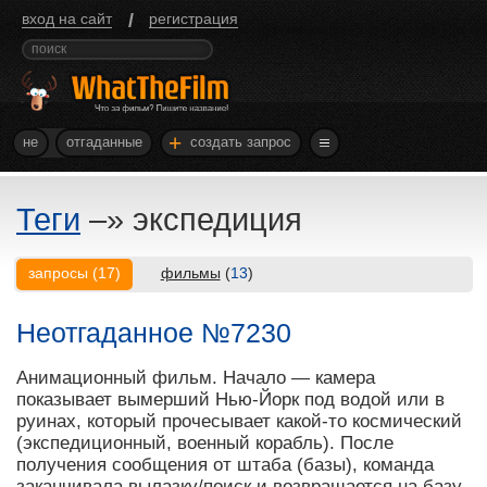
/
вход на сайт
регистрация
+
не
отгаданные
создать запрос
Теги
–»
экспедиция
запросы
(
17
)
фильмы
(
13
)
Неотгаданное №7230
Анимационный фильм. Начало — камера
показывает вымерший Нью-Йорк под водой или в
руинах, который прочесывает какой-то космический
(экспедиционный, военный корабль). После
получения сообщения от штаба (базы), команда
заканчивала вылазку/поиск и возвращается на базу.