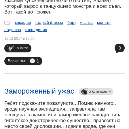
красный кусок непонятно чего (по типу жвачки)
который вырос в танцующего монстра и всех съел.
Вот такой вот сюжет.
комедия
старый фильм
борт
жвачка
монстр
подошва
экспедиция
15.12.2017 в 12:05
0
pupitor
1
Варианты:
Замороженный ужас
о фильме »
Ребят подскажите пожалуйста.. Помню немного..
вроде научная экспедиция.. заправляла там
женщина.. в камне или замороженное находят типа
гигантское доисторическое существо.. привозят на
место своей дислокации.. здание вроде, где они