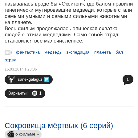
называлась вроде бы «Оксиген», где балом правили
генетически мутировавшие медведи, которые стали
самыми умными и самыми сильными животными
на планете.
Весь фильм продолжалась эпическая схватка
людей с этими медведями. Само собой отряд
становился все малочисленнее.
фантастика
медведь
экспедиция
планета
бал
отряд
16.03.2014 в 23:06
0
sanekgalaguz
1
Варианты:
Сокровища мёртвых (6 серий)
о фильме »