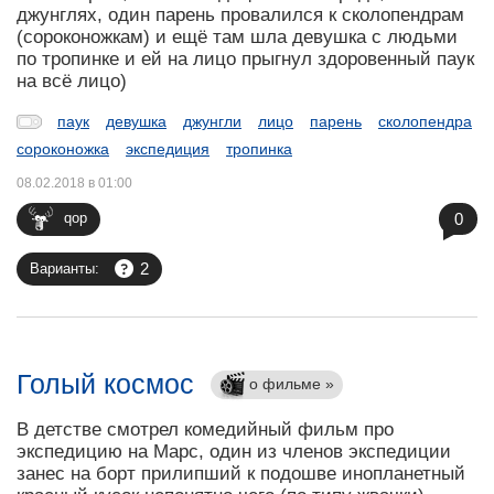
джунглях, один парень провалился к сколопендрам
(сороконожкам) и ещё там шла девушка с людьми
по тропинке и ей на лицо прыгнул здоровенный паук
на всё лицо)
паук
девушка
джунгли
лицо
парень
сколопендра
сороконожка
экспедиция
тропинка
08.02.2018 в 01:00
0
qop
2
Варианты:
Голый космос
о фильме »
В детстве смотрел комедийный фильм про
экспедицию на Марс, один из членов экспедиции
занес на борт прилипший к подошве инопланетный