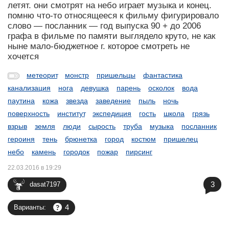
летят. они смотрят на небо играет музыка и конец.
помню что-то относящееся к фильму фигурировало
слово — посланник — год выпуска 90 + до 2006
графа в фильме по памяти выглядело круто, не как
ныне мало-бюджетное г. которое смотреть не
хочется
метеорит
монстр
пришельцы
фантастика
канализация
нога
девушка
парень
осколок
вода
паутина
кожа
звезда
заведение
пыль
ночь
поверхность
институт
экспедиция
гость
школа
грязь
взрыв
земля
люди
сырость
труба
музыка
посланник
героиня
тень
брюнетка
город
костюм
пришелец
небо
камень
городок
пожар
пирсинг
22.03.2016 в 19:29
3
dasat7197
4
Варианты: