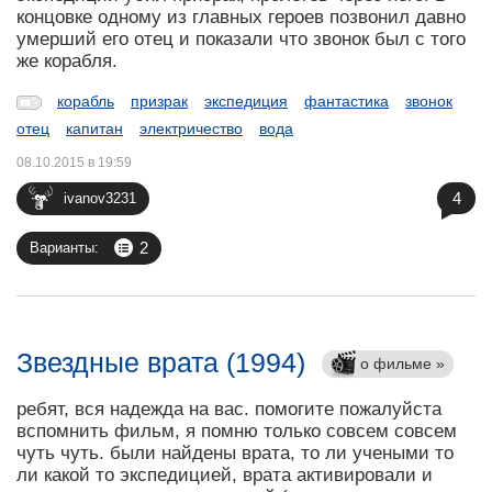
концовке одному из главных героев позвонил давно
умерший его отец и показали что звонок был с того
же корабля.
корабль
призрак
экспедиция
фантастика
звонок
отец
капитан
электричество
вода
08.10.2015 в 19:59
4
ivanov3231
2
Варианты:
Звездные врата (1994)
о фильме »
ребят, вся надежда на вас. помогите пожалуйста
вспомнить фильм, я помню только совсем совсем
чуть чуть. были найдены врата, то ли учеными то
ли какой то экспедицией, врата активировали и