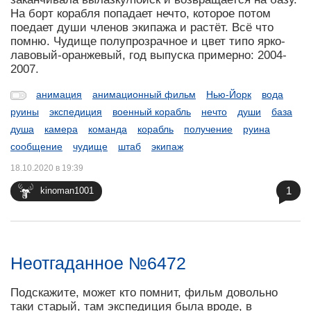
На борт корабля попадает нечто, которое потом
поедает души членов экипажа и растёт. Всё что
помню. Чудище полупрозрачное и цвет типо ярко-
лавовый-оранжевый, год выпуска примерно: 2004-
2007.
анимация
анимационный фильм
Нью-Йорк
вода
руины
экспедиция
военный корабль
нечто
души
база
душа
камера
команда
корабль
получение
руина
сообщение
чудище
штаб
экипаж
18.10.2020 в 19:39
1
kinoman1001
Неотгаданное №6472
Подскажите, может кто помнит, фильм довольно
таки старый, там экспедиция была вроде, в