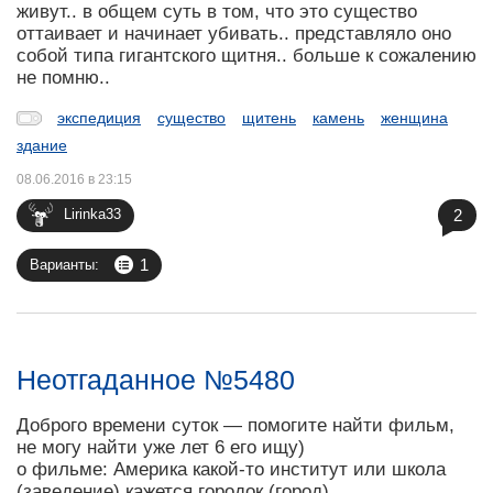
живут.. в общем суть в том, что это существо
оттаивает и начинает убивать.. представляло оно
собой типа гигантского щитня.. больше к сожалению
не помню..
экспедиция
существо
щитень
камень
женщина
здание
08.06.2016 в 23:15
2
Lirinka33
1
Варианты:
Неотгаданное №5480
Доброго времени суток — помогите найти фильм,
не могу найти уже лет 6 его ищу)
о фильме: Америка какой-то институт или школа
(заведение) кажется городок (город)