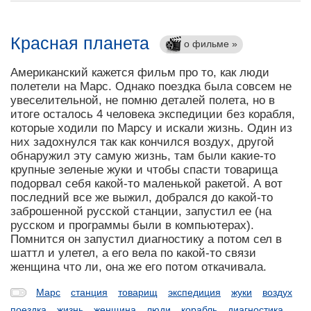
Красная планета
о фильме »
Американский кажется фильм про то, как люди
полетели на Марс. Однако поездка была совсем не
увеселительной, не помню деталей полета, но в
итоге осталось 4 человека экспедиции без корабля,
которые ходили по Марсу и искали жизнь. Один из
них задохнулся так как кончился воздух, другой
обнаружил эту самую жизнь, там были какие-то
крупные зеленые жуки и чтобы спасти товарища
подорвал себя какой-то маленькой ракетой. А вот
последний все же выжил, добрался до какой-то
заброшенной русской станции, запустил ее (на
русском и программы были в компьютерах).
Помнится он запустил диагностику а потом сел в
шаттл и улетел, а его вела по какой-то связи
женщина что ли, она же его потом откачивала.
Марс
станция
товарищ
экспедиция
жуки
воздух
поездка
жизнь
женщина
люди
корабль
диагностика